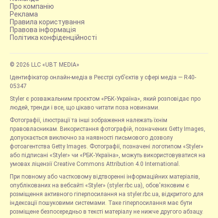
Про компанію
Реклама
Правила користування
Правова інформація
Політика конфіденційності
© 2026 LLC «UBT MEDIA»
Ідентифікатор онлайн-медіа в Реєстрі суб’єктів у сфері медіа — R40-
05347
Styler є розважальним проєктом «РБК-Україна», який розповідає про
людей, тренди і все, що цікаво читати поза новинами.
Фотографії, ілюстрації та інші зображення належать їхнім
правовласникам. Використання фотографій, позначених Getty Images,
допускається виключно за наявності письмового дозволу
фотоагентства Getty Images. Фотографії, позначені логотипом «Styler»
або підписані «Styler» чи «РБК-Україна», можуть використовуватися на
умовах ліцензії Creative Commons Attribution 4.0 International.
При повному або частковому відтворенні інформаційних матеріалів,
опублікованих на вебсайті «Styler» (styler.rbc.ua), обов'язковим є
розміщення активного гіперпосилання на styler.rbc.ua, відкритого для
індексації пошуковими системами. Таке гіперпосилання має бути
розміщене безпосередньо в тексті матеріалу не нижче другого абзацу.