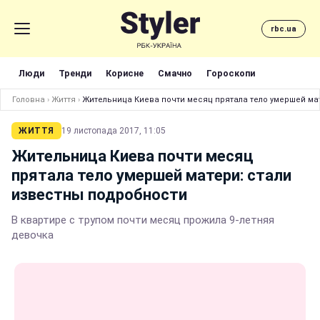
rbc.ua
Люди
Тренди
Корисне
Смачно
Гороскопи
Головна
›
Життя
›
Жительница Киева почти месяц прятала тело умершей ма
ЖИТТЯ
19 листопада 2017, 11:05
Жительница Киева почти месяц
прятала тело умершей матери: стали
известны подробности
В квартире с трупом почти месяц прожила 9-летняя
девочка