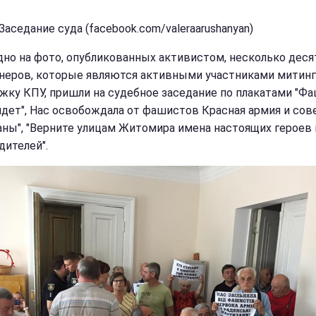
Заседание суда (facebook.com/valeraarushanyan)
дно на фото, опубликованных активистом, несколько дес
неров, которые являются активными участниками митинг
жку КПУ, пришли на судебное заседание по плакатами "Ф
йдет", Нас освобождала от фашистов Красная армия и сов
аны", "Верните улицам Житомира имена настоящих героев 
дителей".