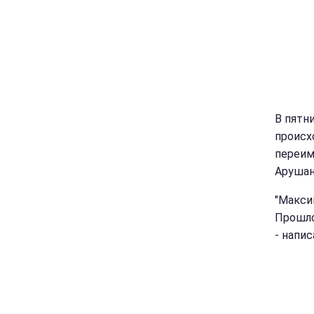
В пятн
происх
переим
Арушан
"Макси
Прошло
- напис