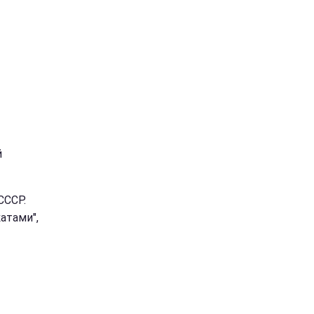
й
СССР.
атами",