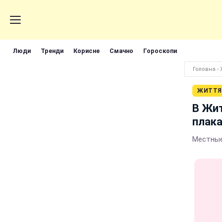
Люди
Тренди
Корисне
Смачно
Гороскопи
Головна
›
ЖИТТЯ
В Жит
плака
Местные