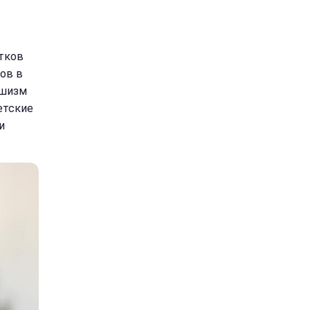
ятков
ов в
ашизм
етские
и