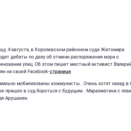
ицу, 4 августа, в Королевском районном суде Житомира
одят дебаты по делу об отмене распоряжения мэра о
еновании улиц. Об этом пишет местный активист Валери
ян на своей Facebook-
странице
.
мально мобилизованы коммунисты... Очень хотят назад в 
е пришло в суд бороться с будущим... Маразматики с плак
ал Арушанян.