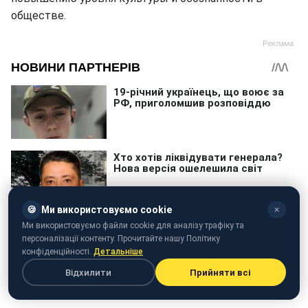
обществе.
🍪
Ми використовуємо cookie
✕
Ми використовуємо файли cookie для аналізу трафіку та
персоналізації контенту. Прочитайте нашу Політику
конфіденційності.
Детальніше
Відхилити
Прийняти всі