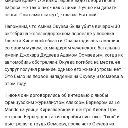
мирное время. О живых героев надо говорить без
пафоса. Не так о них - как с ними. Лучше им давать
слово. Они сами скажут", - сказал Евгений.
Напомним, что Амина Окуева была убита вечером 30
октября на железнодорожном переезде у поселка
Глеваха Киевской области. Она находилась в машине
со своим мужем, командиром чеченского батальона
имени Джохара Дудаева Адамом Осмаевым, когда их
автомобиль обстреляли. Окуева погибла на месте, ее
супруг получил ранение, однако его жизни угрозы нет.
Это было не первое нападение на Окуеву и Осмаева в
этом году.
1 июня они договорились об интервью с якобы
французским журналистом Алексом Вернером из Le
Monde на улице Кирилловской в центре Киева. При
встрече Вернер достал из коробки пистолет "Глок" и
выстрелил в грудь Осмаеву, после чего Окуева из