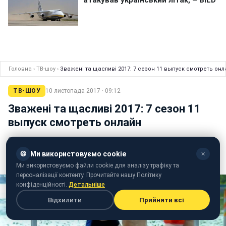
Головна
›
ТВ-шоу
›
Зважені та щасливі 2017: 7 сезон 11 выпуск смотреть он
ТВ-ШОУ
10 листопада 2017 · 09:12
Зважені та щасливі 2017: 7 сезон 11
выпуск смотреть онлайн
Зважені та щасливі 2017: 7 сезон 11 выпуск можно
смотреть онлайн на Styler. Новый эпизод шоу вышел
🍪
Ми використовуємо cookie
✕
в четверг, 9 ноября, на канале СТБ.
Ми використовуємо файли cookie для аналізу трафіку та
персоналізації контенту. Прочитайте нашу Політику
конфіденційності.
Детальніше
Відхилити
Прийняти всі