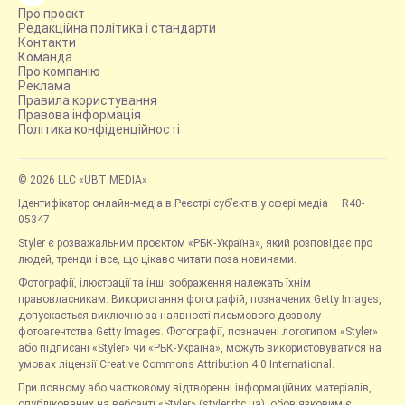
Про проєкт
Редакційна політика і стандарти
Контакти
Команда
Про компанію
Реклама
Правила користування
Правова інформація
Політика конфіденційності
© 2026 LLC «UBT MEDIA»
Ідентифікатор онлайн-медіа в Реєстрі суб’єктів у сфері медіа — R40-
05347
Styler є розважальним проєктом «РБК-Україна», який розповідає про
людей, тренди і все, що цікаво читати поза новинами.
Фотографії, ілюстрації та інші зображення належать їхнім
правовласникам. Використання фотографій, позначених Getty Images,
допускається виключно за наявності письмового дозволу
фотоагентства Getty Images. Фотографії, позначені логотипом «Styler»
або підписані «Styler» чи «РБК-Україна», можуть використовуватися на
умовах ліцензії Creative Commons Attribution 4.0 International.
При повному або частковому відтворенні інформаційних матеріалів,
опублікованих на вебсайті «Styler» (styler.rbc.ua), обов'язковим є