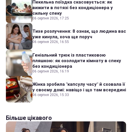
Пекельна поїздка скасовується: як
вижити в потязі без кондиціонера у
сильну спеку
06 серпня 2026, 17:25
Тихе розлучення: 8 ознак, що людина вас
уже кинула, хоча ще поруч
06 серпня 2026, 16:55
Геніальний трюк із пластиковою
пляшкою: як охолодити кімнату в спеку
без кондиціонера
06 серпня 2026, 16:19
Жінка зробила "капсулу часу" й сховала її
у своєму домі: навіщо і що там всередині
06 серпня 2026, 15:33
Більше цікавого