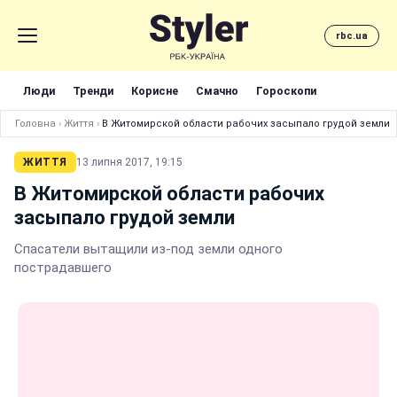
rbc.ua
Люди
Тренди
Корисне
Смачно
Гороскопи
Головна
›
Життя
›
В Житомирской области рабочих засыпало грудой земли
ЖИТТЯ
13 липня 2017, 19:15
В Житомирской области рабочих
засыпало грудой земли
Спасатели вытащили из-под земли одного
пострадавшего