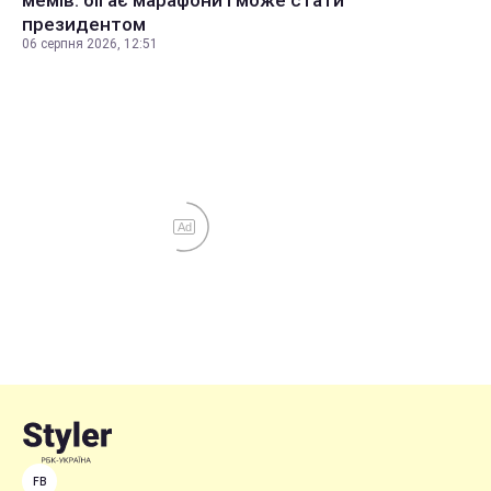
мемів: бігає марафони і може стати
президентом
06 серпня 2026, 12:51
Ad
FB