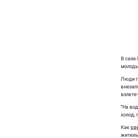
В селе
молоды
Люди го
внезап
взлете
"На во
холод, 
Как
со
житель