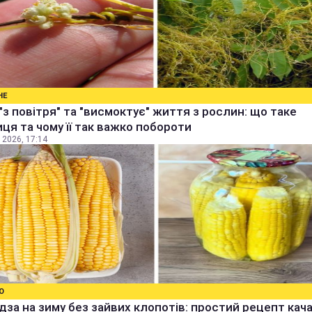
НЕ
"з повітря" та "висмоктує" життя з рослин: що таке
ця та чому її так важко побороти
 2026, 17:14
О
дза на зиму без зайвих клопотів: простий рецепт качан