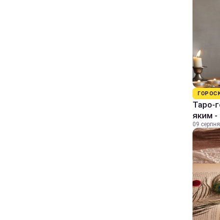
ГОРОС
Таро-г
яким -
09 серпня