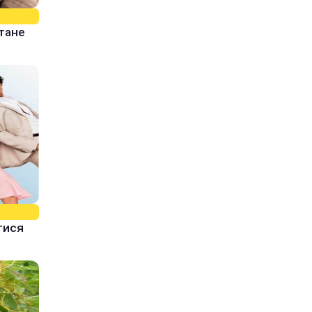
стане
тися