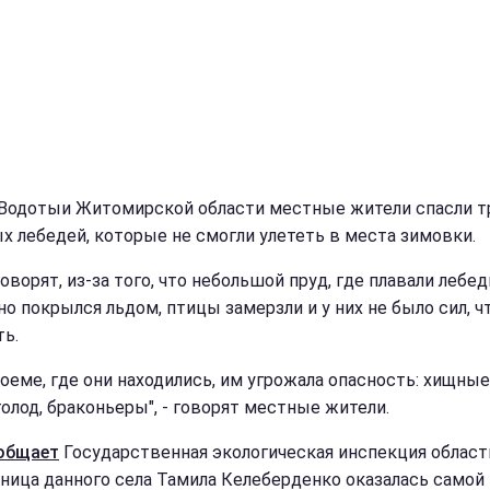
 Водотыи Житомирской области местные жители спасли т
х лебедей, которые не смогли улететь в места зимовки.
ворят, из-за того, что небольшой пруд, где плавали лебед
но покрылся льдом, птицы замерзли и у них не было сил, 
ть.
доеме, где они находились, им угрожала опасность: хищные
голод, браконьеры", - говорят местные жители.
общает
Государственная экологическая инспекция област
ница данного села Тамила Келеберденко оказалась самой