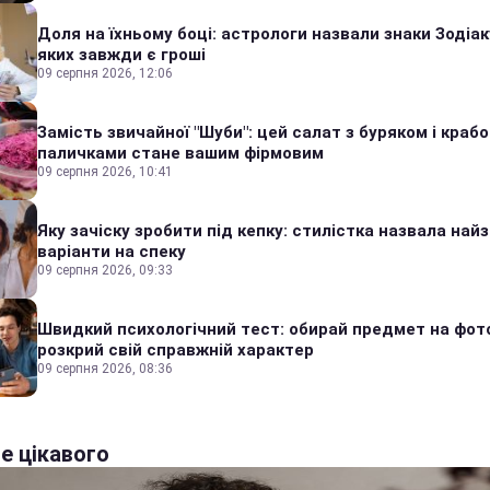
Доля на їхньому боці: астрологи назвали знаки Зодіаку
яких завжди є гроші
09 серпня 2026, 12:06
Замість звичайної "Шуби": цей салат з буряком і краб
паличками стане вашим фірмовим
09 серпня 2026, 10:41
Яку зачіску зробити під кепку: стилістка назвала найз
варіанти на спеку
09 серпня 2026, 09:33
Швидкий психологічний тест: обирай предмет на фото
розкрий свій справжній характер
09 серпня 2026, 08:36
е цікавого