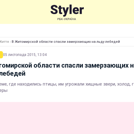
Життя
›
В Житомирской области спасли замерзающих на льду лебедей
05 листопада 2015, 13:04
томирской области спасли замерзающих н
 лебедей
ме, где находились птицы, им угрожали хищные звери, холод, 
еры