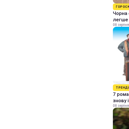
ГОРОС
Чорна 
легше
08 серпня
ТРЕНД
7 рома
знову 
08 серпня