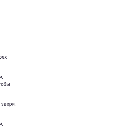
рех
и,
чтобы
 звери,
и,