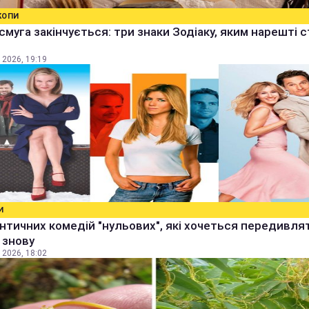
КОПИ
смуга закінчується: три знаки Зодіаку, яким нарешті 
 2026, 19:19
И
нтичних комедій "нульових", які хочеться передивля
і знову
 2026, 18:02