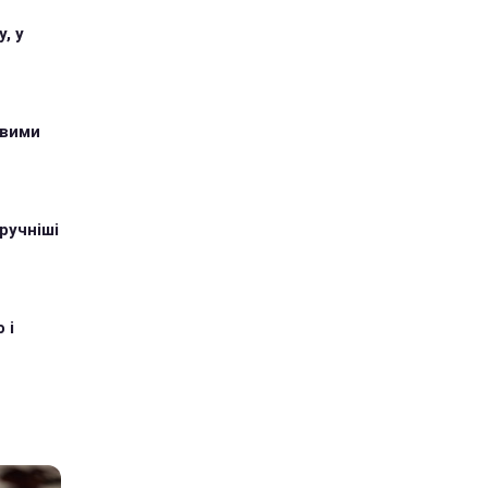
, у
овими
ручніші
 і