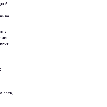
дней
сь за
ны в
е им
янное
е
.
о авто,