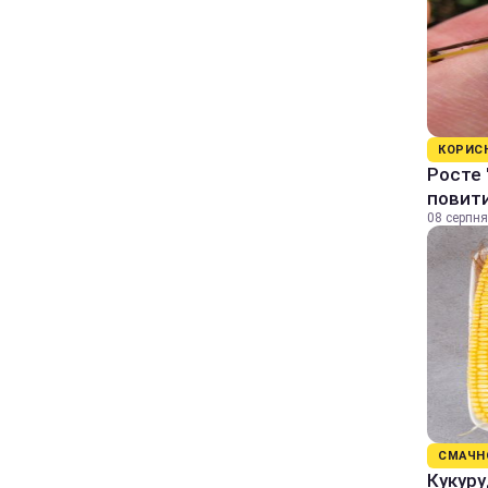
КОРИС
Росте 
повити
08 серпня
СМАЧН
Кукуру