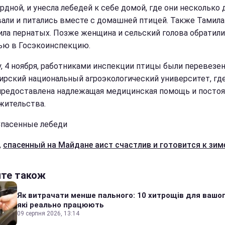
рдной, и унесла лебедей к себе домой, где они несколько 
али и питались вместе с домашней птицей. Также Тамила
ила пернатых. Позже женщина и сельский голова обратили
ю в Госэкоинспекцию.
у, 4 ноября, работниками инспекции птицы были перевезе
рский национальный агроэкологический университет, гд
предоставлена надлежащая медицинская помощь и посто
жительства.
Спасенные лебеди
,
спасенный на Майдане аист счастлив и готовится к зим
йте також
Як витрачати менше пального: 10 хитрощів для вашог
які реально працюють
09 серпня 2026, 13:14