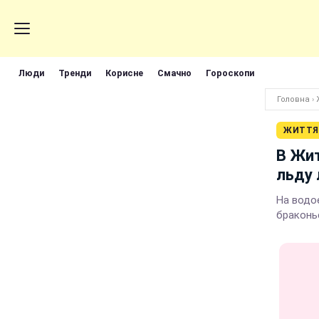
Люди
Тренди
Корисне
Смачно
Гороскопи
Головна
›
ЖИТТЯ
В Жи
льду
На водое
браконь