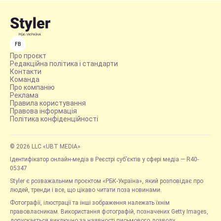
FB
Про проєкт
Редакційна політика і стандарти
Контакти
Команда
Про компанію
Реклама
Правила користування
Правова інформація
Політика конфіденційності
© 2026 LLC «UBT MEDIA»
Ідентифікатор онлайн-медіа в Реєстрі суб’єктів у сфері медіа — R40-
05347
Styler є розважальним проєктом «РБК-Україна», який розповідає про
людей, тренди і все, що цікаво читати поза новинами.
Фотографії, ілюстрації та інші зображення належать їхнім
правовласникам. Використання фотографій, позначених Getty Images,
допускається виключно за наявності письмового дозволу