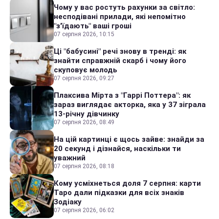
Чому у вас ростуть рахунки за світло:
несподівані прилади, які непомітно
"з'їдають" ваші гроші
07 серпня 2026, 10:15
Ці "бабусині" речі знову в тренді: як
знайти справжній скарб і чому його
скуповує молодь
07 серпня 2026, 09:27
Плаксива Мірта з "Гаррі Поттера": як
зараз виглядає акторка, яка у 37 зіграла
13-річну дівчинку
07 серпня 2026, 08:49
На цій картинці є щось зайве: знайди за
20 секунд і дізнайся, наскільки ти
уважний
07 серпня 2026, 08:18
Кому усміхнеться доля 7 серпня: карти
Таро дали підказки для всіх знаків
Зодіаку
07 серпня 2026, 06:02