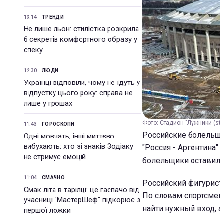
13:14
ТРЕНДИ
Не лише льон: стилістка розкрила
6 секретів комфортного образу у
спеку
12:30
ЛЮДИ
Українці відповіли, чому не їдуть у
відпустку цього року: справа не
лише у грошах
Фото: Стадион "Лужники (st
11:43
ГОРОСКОПИ
Российские болельщ
Одні мовчать, інші миттєво
вибухають: хто зі знаків Зодіаку
"Россия - Аргентина
не стримує емоцій
болельщики оставил
11:04
СМАЧНО
Российский фигурис
Смак літа в тарілці: це гаспачо від
По словам спортсмен
учасниці "МастерШеф" підкорює з
найти нужный вход, 
першої ложки