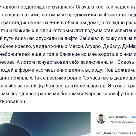
стадион предстоящего мундиаля. Сначала кое-как нашел н
, опоздал на гимн, потом мне предложили на 4-ый этаж по
ерах стадиона как на 8-ой в обычном доме, я то ладно разм
етей и пожилых людей которым этот подъем стал испытани
й путь вниз нас опускали на лифте. Забежал в ложу сел на
добное кресло, увидел живых Месси, Агуэро, Дибалу, ДиМ
небожителей, еще и гол в ближние ко мне ворота, а с ним 
есова. А потом почувствовал себя заключенным... Сквозь
людей в форме нас медленно вели к выходу. Под дождем, 
щин, пожилых. Так с песнями ровно 1,5 часа нас в давке д
Спасибо за такой футбол все для болельщиков. Это был сра
янам перед иностранными болелами. Короче такой футбол 
тировал он.