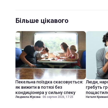
Більше цікавого
Пекельна поїздка скасовується:
Люди, наро
як вижити в потязі без
гребуть гр
кондиціонера у сильну спеку
пощастил
Людмила Жукова
·
06 серпня 2026, 17:25
Наталя Крижан