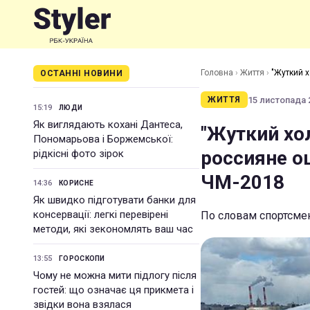
Головна
›
Життя
›
"Жуткий х
ОСТАННІ НОВИНИ
15 листопада 2
ЖИТТЯ
15:19
ЛЮДИ
Як виглядають кохані Дантеса,
"Жуткий хол
Пономарьова і Боржемської:
россияне о
рідкісні фото зірок
ЧМ-2018
14:36
КОРИСНЕ
Як швидко підготувати банки для
консервації: легкі перевірені
По словам спортсмен
методи, які зекономлять ваш час
13:55
ГОРОСКОПИ
Чому не можна мити підлогу після
гостей: що означає ця прикмета і
звідки вона взялася