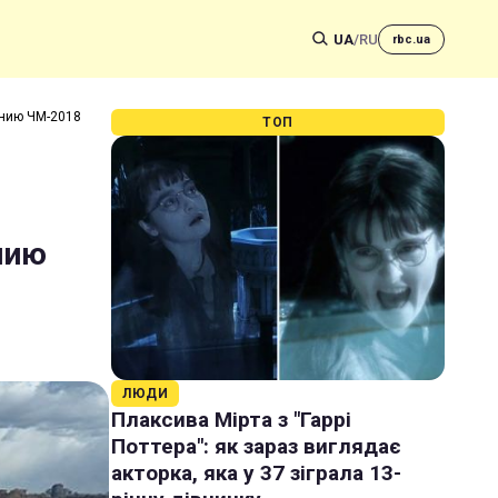
UA
/
RU
rbc.ua
ению ЧМ-2018
ТОП
нию
ЛЮДИ
Плаксива Мірта з "Гаррі
Поттера": як зараз виглядає
акторка, яка у 37 зіграла 13-