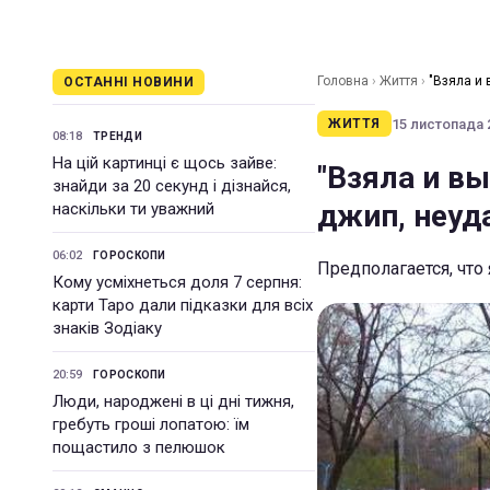
Головна
›
Життя
›
"Взяла и
ОСТАННІ НОВИНИ
15 листопада 2
ЖИТТЯ
08:18
ТРЕНДИ
На цій картинці є щось зайве:
"Взяла и вы
знайди за 20 секунд і дізнайся,
джип, неуд
наскільки ти уважний
06:02
ГОРОСКОПИ
Предполагается, чт
Кому усміхнеться доля 7 серпня:
карти Таро дали підказки для всіх
знаків Зодіаку
20:59
ГОРОСКОПИ
Люди, народжені в ці дні тижня,
гребуть гроші лопатою: їм
пощастило з пелюшок