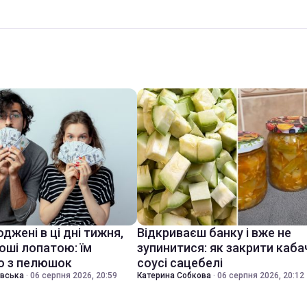
джені в ці дні тижня,
Відкриваєш банку і вже не
оші лопатою: їм
зупинитися: як закрити каба
о з пелюшок
соусі сацебелі
івська
·
06 серпня 2026, 20:59
Катерина Собкова
·
06 серпня 2026, 20:12