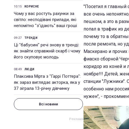
"Посетил я главный 
10:15
КОРИСНЕ
Чому у вас ростуть рахунки за
все очень непонятно
світло: несподівані прилади, які
пешком, а это в разм
непомітно "з'їдають" ваші гроші
попал в трафик из д
почему то в обратны
09:27
ТРЕНДИ
после ремонта, но у
Ці "бабусині" речі знову в тренді:
як знайти справжній скарб і чому
Маскерано и прочих 
його скуповує молодь
фиаско сборной Черч
коридор из коней и 
08:49
ЛЮДИ
ноябре!!! Детей, жен
Плаксива Мірта з "Гаррі Поттера":
станции "Лужники". 
як зараз виглядає акторка, яка у
37 зіграла 13-річну дівчинку
особенно нам росси
нужен", - прокоммен
Всі новини