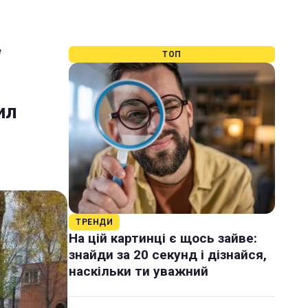
е
ТОП
ил
ТРЕНДИ
На цій картинці є щось зайве:
знайди за 20 секунд і дізнайся,
наскільки ти уважний