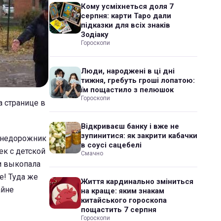
Кому усміхнеться доля 7
серпня: карти Таро дали
підказки для всіх знаків
Зодіаку
Гороскопи
Люди, народжені в ці дні
тижня, гребуть гроші лопатою:
їм пощастило з пелюшок
Гороскопи
а странице в
Відкриваєш банку і вже не
зупинитися: як закрити кабачки
 внедорожник
в соусі сацебелі
ек с детской
Смачно
 и выкопала
е! Туда же
Життя кардинально зміниться
айне
на краще: яким знакам
китайського гороскопа
пощастить 7 серпня
Гороскопи