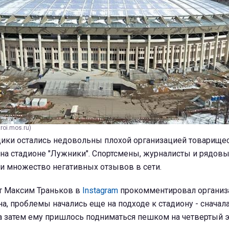
roi.mos.ru)
ики остались недовольны плохой организацией товарищес
" на стадионе "Лужники". Спортсмены, журналисты и рядов
и множество негативных отзывов в сети.
т Максим Траньков в
Instagram
прокомментировал организ
а, проблемы начались еще на подходе к стадиону - сначала
а затем ему пришлось подниматься пешком на четвертый э