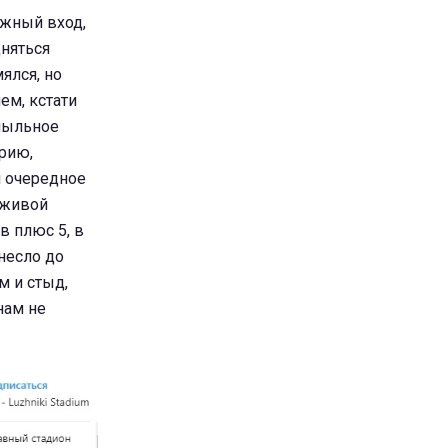
ужный вход,
дняться
ялся, но
ем, кстати
 пыльное
арию,
и очередное
 живой
в плюс 5, в
онесло до
м и стыд,
нам не