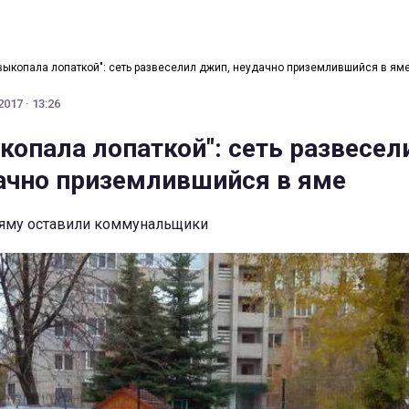
 выкопала лопаткой": сеть развеселил джип, неудачно приземлившийся в ям
017 · 13:26
копала лопаткой": сеть развесел
ачно приземлившийся в яме
о яму оставили коммунальщики