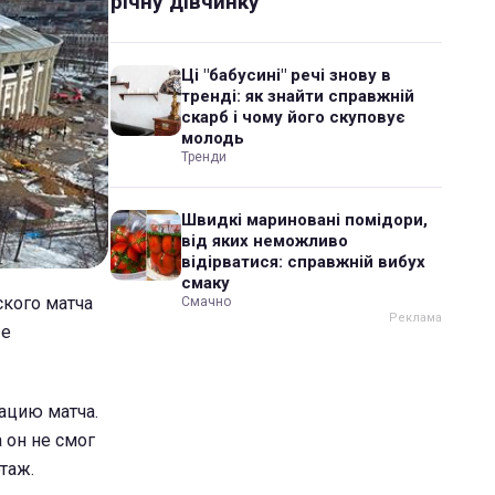
річну дівчинку
Ці "бабусині" речі знову в
тренді: як знайти справжній
скарб і чому його скуповує
молодь
Тренди
Швидкі мариновані помідори,
від яких неможливо
відірватися: справжній вибух
смаку
кого матча
Смачно
ые
ацию матча.
 он не смог
таж.