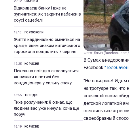
20:12
СМАЧНО
Відкриваєш банку і вже не
зупинитися: як закрити кабачки в
соусі сацебелі
18:13
ГОРОСКОПИ
Життя кардинально зміниться на
краще: яким знакам китайського
гороскопа пощастить 7 серпня
Фото: Джип (facebook.com/
В Сумах внедорожник
17:25
КОРИСНЕ
Facebook
"Телебачен
Пекельна поїздка скасовується:
як вижити в потязі без
"Не поверите! Идем 
кондиціонера у сильну спеку
на тротуаре так, что
коляской снова обид
16:55
ТРЕНДИ
Тихе розлучення: 8 ознак, що
детской лопаткой ям
людина вас уже кинула, хоча ще
стеклись все агресс
поруч
своеобразный способ
16:19
КОРИСНЕ