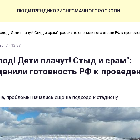
ЛЮДИ
ТРЕНДИ
КОРИСНЕ
СМАЧНО
ГОРОСКОПИ
олод! Дети плачут! Стыд и срам": россияне оценили готовность РФ к провед
017 · 13:57
од! Дети плачут! Стыд и срам":
ценили готовность РФ к проведе
а, проблемы начались еще на подходе к стадиону