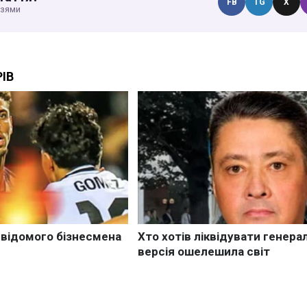
FB
TG
X
узями