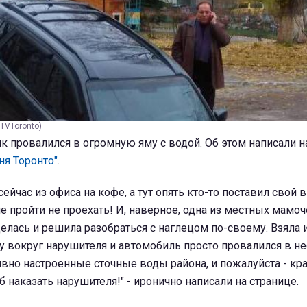
TVToronto)
 провалился в огромную яму с водой. Об этом написали н
ня Торонто"
.
сейчас из офиса на кофе, а тут опять кто-то поставил свой
 не пройти не проехать! И, наверное, одна из местных мамоч
елась и решила разобраться с наглецом по-своему. Взяла
у вокруг нарушителя и автомобиль просто провалился в не
ивно настроенные сточные воды района, и пожалуйста - кр
 наказать нарушителя!" - иронично написали на странице.