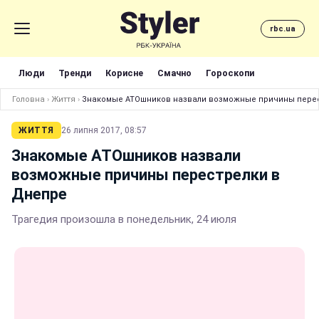
rbc.ua
Люди
Тренди
Корисне
Смачно
Гороскопи
Головна
›
Життя
›
Знакомые АТОшников назвали возможные причины пере
ЖИТТЯ
26 липня 2017, 08:57
Знакомые АТОшников назвали
возможные причины перестрелки в
Днепре
Трагедия произошла в понедельник, 24 июля