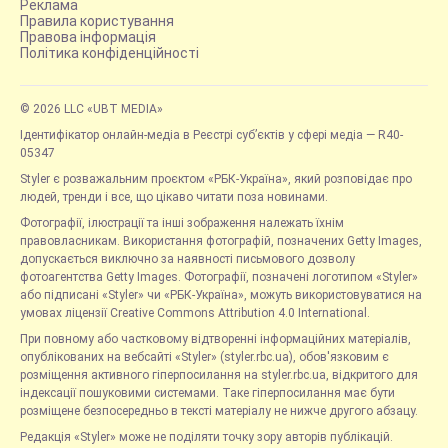
Реклама
Правила користування
Правова інформація
Політика конфіденційності
© 2026 LLC «UBT MEDIA»
Ідентифікатор онлайн-медіа в Реєстрі суб’єктів у сфері медіа — R40-
05347
Styler є розважальним проєктом «РБК-Україна», який розповідає про
людей, тренди і все, що цікаво читати поза новинами.
Фотографії, ілюстрації та інші зображення належать їхнім
правовласникам. Використання фотографій, позначених Getty Images,
допускається виключно за наявності письмового дозволу
фотоагентства Getty Images. Фотографії, позначені логотипом «Styler»
або підписані «Styler» чи «РБК-Україна», можуть використовуватися на
умовах ліцензії Creative Commons Attribution 4.0 International.
При повному або частковому відтворенні інформаційних матеріалів,
опублікованих на вебсайті «Styler» (styler.rbc.ua), обов'язковим є
розміщення активного гіперпосилання на styler.rbc.ua, відкритого для
індексації пошуковими системами. Таке гіперпосилання має бути
розміщене безпосередньо в тексті матеріалу не нижче другого абзацу.
Редакція «Styler» може не поділяти точку зору авторів публікацій.