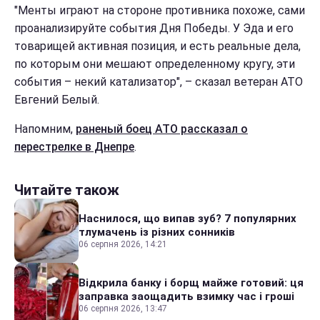
"Менты играют на стороне противника похоже, сами
проанализируйте события Дня Победы. У Эда и его
товарищей активная позиция, и есть реальные дела,
по которым они мешают определенному кругу, эти
события – некий катализатор", – сказал ветеран АТО
Евгений Белый.
Напомним,
раненый боец АТО рассказал о
перестрелке в Днепре
.
Читайте також
Наснилося, що випав зуб? 7 популярних
тлумачень із різних сонників
06 серпня 2026, 14:21
Відкрила банку і борщ майже готовий: ця
заправка заощадить взимку час і гроші
06 серпня 2026, 13:47