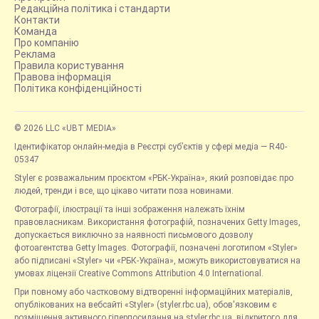
Редакційна політика і стандарти
Контакти
Команда
Про компанію
Реклама
Правила користування
Правова інформація
Політика конфіденційності
© 2026 LLC «UBT MEDIA»
Ідентифікатор онлайн-медіа в Реєстрі суб’єктів у сфері медіа — R40-
05347
Styler є розважальним проєктом «РБК-Україна», який розповідає про
людей, тренди і все, що цікаво читати поза новинами.
Фотографії, ілюстрації та інші зображення належать їхнім
правовласникам. Використання фотографій, позначених Getty Images,
допускається виключно за наявності письмового дозволу
фотоагентства Getty Images. Фотографії, позначені логотипом «Styler»
або підписані «Styler» чи «РБК-Україна», можуть використовуватися на
умовах ліцензії Creative Commons Attribution 4.0 International.
При повному або частковому відтворенні інформаційних матеріалів,
опублікованих на вебсайті «Styler» (styler.rbc.ua), обов'язковим є
розміщення активного гіперпосилання на styler.rbc.ua, відкритого для