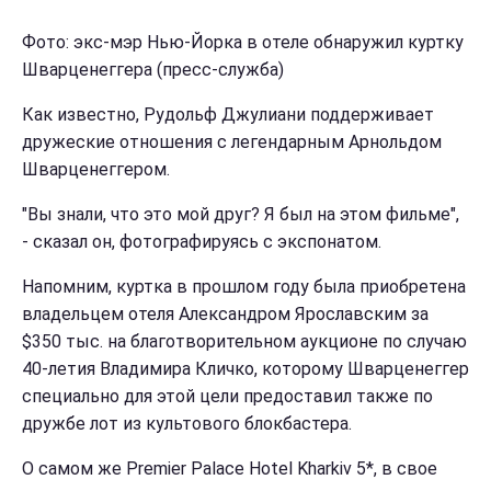
Фото: экс-мэр Нью-Йорка в отеле обнаружил куртку
Шварценеггера (пресс-служба)
Как известно, Рудольф Джулиани поддерживает
дружеские отношения с легендарным Арнольдом
Шварценеггером.
"Вы знали, что это мой друг? Я был на этом фильме",
- сказал он, фотографируясь с экспонатом.
Напомним, куртка в прошлом году была приобретена
владельцем отеля Александром Ярославским за
$350 тыс. на благотворительном аукционе по случаю
40-летия Владимира Кличко, которому Шварценеггер
специально для этой цели предоставил также по
дружбе лот из культового блокбастера.
О самом же Premier Palace Hotel Kharkiv 5*, в свое