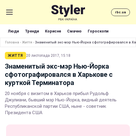
rbc.ua
Люди
Тренди
Корисне
Смачно
Гороскопи
Головна
›
Життя
›
Знаменитый экс-мэр Нью-Йорка сфотографировался в Ха
ЖИТТЯ
20 листопада 2017, 15:18
Знаменитый экс-мэр Нью-Йорка
сфотографировался в Харькове с
курткой Терминатора
20 ноября с визитом в Харьков прибыл Рудольф
Джулиани, бывший мэр Нью-Йорка, видный деятель
Республиканской партии США, ныне - советник
Президента США