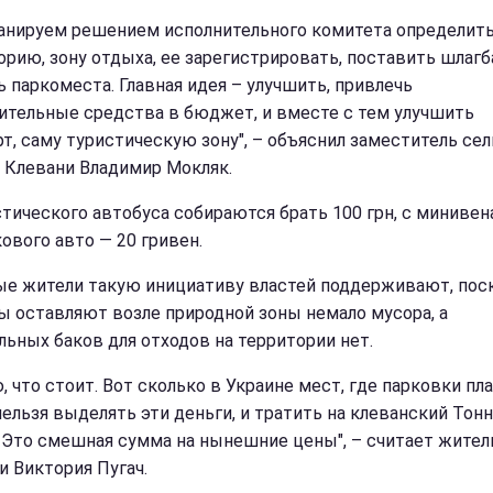
анируем решением исполнительного комитета определит
орию, зону отдыха, ее зарегистрировать, поставить шлагб
ь паркоместа. Главная идея – улучшить, привлечь
ительные средства в бюджет, и вместе с тем улучшить
т, саму туристическую зону", – объяснил заместитель се
 Клевани Владимир Мокляк.
стического автобуса собираются брать 100 грн, с минивена
кового авто — 20 гривен.
е жители такую инициативу властей поддерживают, пос
ы оставляют возле природной зоны немало мусора, а
льных баков для отходов на территории нет.
, что стоит. Вот сколько в Украине мест, где парковки пл
нельзя выделять эти деньги, и тратить на клеванский Тон
 Это смешная сумма на нынешние цены", – считает жител
и Виктория Пугач.