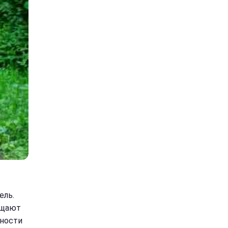
ель.
ещают
ьности