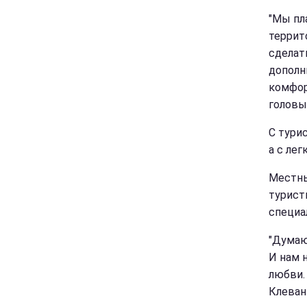
"Мы пл
террит
сделат
дополн
комфор
головы
С тури
а с лег
Местны
турист
специа
"Думаю
И нам 
любви.
Клеван