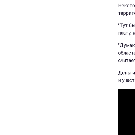
Некото
террит
"Тут бы
плату, 
"Думаю
област
считае
Деньги
и учас