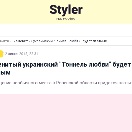
Життя
›
Знаменитый украинский "Тоннель любви" будет платным
12 липня 2018, 22:31
нитый украинский "Тоннель любви" будет
ным
щение необычного места в Ровенской области придется плати