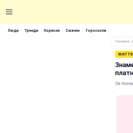
Люди
Тренди
Корисне
Смачно
Гороскопи
Головна
›
ЖИТТЯ
Знаме
плат
За посе