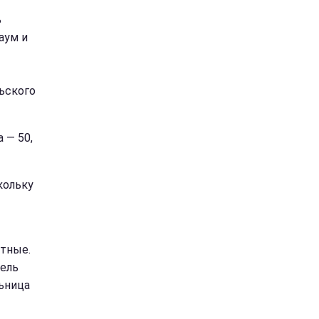
ь
аум и
льского
 — 50,
кольку
атные.
нель
ьница