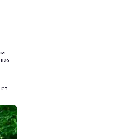
ым.
ение
ают