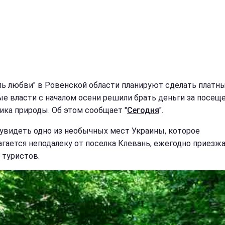
ль любви" в Ровенской области планируют сделать платн
е власти с началом осени решили брать деньги за посещ
ика природы. Об этом сообщает "
Сегодня
".
увидеть одно из необычных мест Украины, которое
агается неподалеку от поселка Клевань, ежегодно приезж
 туристов.