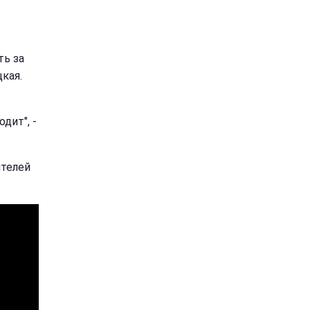
ть за
кая.
дит", -
ителей