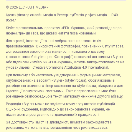
© 2026 LLC «UBT MEDIA»
Ідентифікатор онлайн-медіа в Реєстрі суб’єктів у сфері медіа — R40-
05347
Styler є розважальним проєктом «РБК-Україна», який розповідає про
людей, тренди і все, що цікаво читати поза новинами.
Фотографії, ілюстрації та інші зображення належать їхнім
правовласникам. Використання фотографій, позначених Getty Images,
допускається виключно за наявності письмового дозволу
фотоагентства Getty Images. Фотографії, позначені логотипом «Styler»
або підписані «Styler» чи «РБК-Україна», можуть використовуватися на
умовах ліцензії Creative Commons Attribution 4.0 International.
При повному або частковому відтворенні інформаційних матеріалів,
опублікованих на вебсайті «Styler» (styler.rbc.ua), обов'язковим є
розміщення активного гіперпосилання на styler.rbc.ua, відкритого для
індексації пошуковими системами. Таке гіперпосилання має бути
розміщене безпосередньо в тексті матеріалу не нижче другого абзацу.
Редакція «Styler» може не поділяти точку зору авторів публікацій.
Оціночні судження, відповідно до законодавства України, не
підлягають спростуванню та доведенню їх правдивості.
За достовірність, зміст і відповідність вимогам законодавства
рекламних матеріалів відповідальність несе рекламодавець.