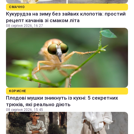
СМАЧНО
Кукурудза на зиму без зайвих клопотів: простий
рецепт качанів зі смаком літа
08 серпня 2026, 16:27
КОРИСНЕ
Плодові мушки зникнуть із кухні: 5 секретних
трюків, які реально діють
08 серпня 2026, 15:45