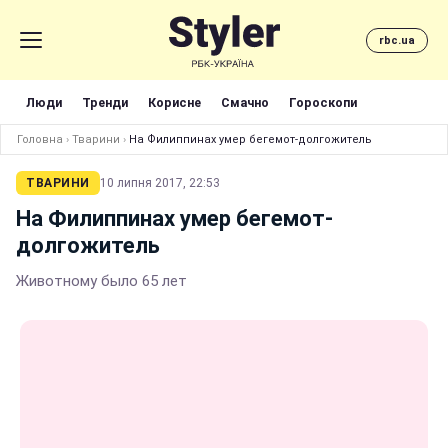
rbc.ua
Люди
Тренди
Корисне
Смачно
Гороскопи
Головна
›
Тварини
›
На Филиппинах умер бегемот-долгожитель
ТВАРИНИ
10 липня 2017, 22:53
На Филиппинах умер бегемот-
долгожитель
Животному было 65 лет