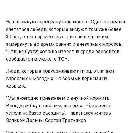
На паромную переправу недалеко от Одессы начали
слетаться лебеди, которые зимуют там уже более
30 лет, с тех пор местные жители не дали им
замерзнуть во время ранних и внезапных морозов.
"Птичья бухта" хорошо известна среди одесситов,
сообщается в сюжете
ТСН.
Люди, которые подкармливают птиц, отличают
взрослых и молодых – с серыми перьями на
крыльях.
"Мы ежегодно приезжаем с внучкой кормить.
Иногда рыбку привозим, иногда хлеб, когда не
успели на базар съездить", - признался житель
Великой Долины Сергей Третьяков.
"Надо же помогать птицам, зимой им трудно", -