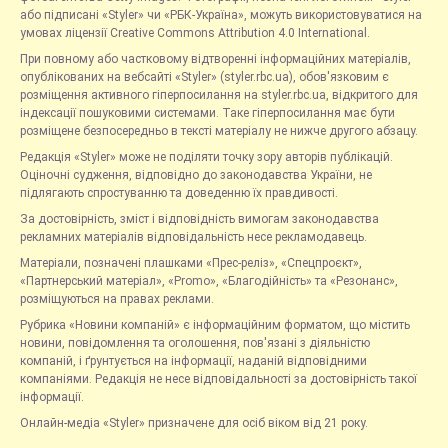
або підписані «Styler» чи «РБК-Україна», можуть використовуватися на
умовах ліцензії Creative Commons Attribution 4.0 International.
При повному або частковому відтворенні інформаційних матеріалів,
опублікованих на вебсайті «Styler» (styler.rbc.ua), обов'язковим є
розміщення активного гіперпосилання на styler.rbc.ua, відкритого для
індексації пошуковими системами. Таке гіперпосилання має бути
розміщене безпосередньо в тексті матеріалу не нижче другого абзацу.
Редакція «Styler» може не поділяти точку зору авторів публікацій.
Оціночні судження, відповідно до законодавства України, не
підлягають спростуванню та доведенню їх правдивості.
За достовірність, зміст і відповідність вимогам законодавства
рекламних матеріалів відповідальність несе рекламодавець.
Матеріали, позначені плашками «Прес-реліз», «Спецпроєкт»,
«Партнерський матеріал», «Promo», «Благодійність» та «Резонанс»,
розміщуються на правах реклами.
Рубрика «Новини компаній» є інформаційним форматом, що містить
новини, повідомлення та оголошення, пов'язані з діяльністю
компаній, і ґрунтується на інформації, наданій відповідними
компаніями. Редакція не несе відповідальності за достовірність такої
інформації.
Онлайн-медіа «Styler» призначене для осіб віком від 21 року.