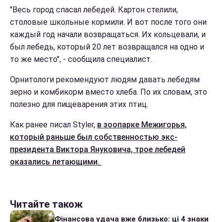
"Весь город спасал лебедей. Картон стелили,
столовые школьные кормили. И вот после того они
каждый год начали возвращаться. Их кольцевали, и
был лебедь, который 20 лет возвращался на одно и
то же место", - сообщила специалист.
Орнитологи рекомендуют людям давать лебедям
зерно и комбикорм вместо хлеба. По их словам, это
полезно для пищеварения этих птиц.
Как ранее писал Styler,
в зоопарке Межигорья,
который раньше был собственностью экс-
президента Виктора Януковича, трое лебедей
оказались летающими.
Читайте також
Фінансова удача вже близько: ці 4 знаки