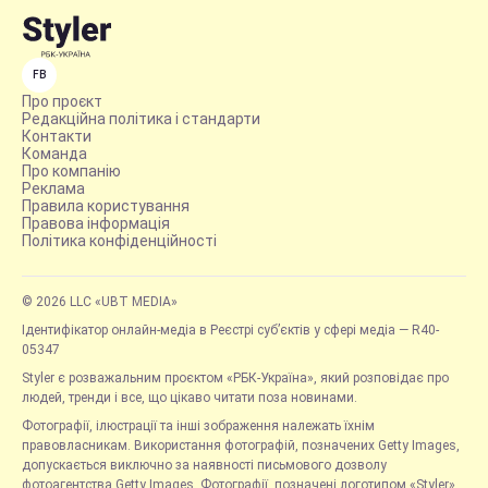
FB
Про проєкт
Редакційна політика і стандарти
Контакти
Команда
Про компанію
Реклама
Правила користування
Правова інформація
Політика конфіденційності
© 2026 LLC «UBT MEDIA»
Ідентифікатор онлайн-медіа в Реєстрі суб’єктів у сфері медіа — R40-
05347
Styler є розважальним проєктом «РБК-Україна», який розповідає про
людей, тренди і все, що цікаво читати поза новинами.
Фотографії, ілюстрації та інші зображення належать їхнім
правовласникам. Використання фотографій, позначених Getty Images,
допускається виключно за наявності письмового дозволу
фотоагентства Getty Images. Фотографії, позначені логотипом «Styler»