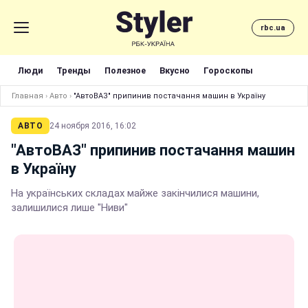
rbc.ua
Люди
Тренды
Полезное
Вкусно
Гороскопы
Главная
›
Авто
›
"АвтоВАЗ" припинив постачання машин в Україну
АВТО
24 ноября 2016, 16:02
"АвтоВАЗ" припинив постачання машин
в Україну
На українських складах майже закінчилися машини,
залишилися лише "Ниви"