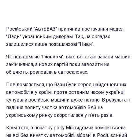
Російський "АвтоВАЗ" припинив постачання моделі
"Лади" українським дилерам. Так, на складах
залишилися лише позашляхові "Ниви".
Як повідомляє "
Главком
", вже всі старі запаси машин
закінчилися, а нових партій поки завозити не
обіцяють, розповіли в автосалонах.
Повідомляється, що Вази були серед найдешевших
автомобілів у країні, проте останнім часом українці
купували російські машини дуже погано. В результаті
падіння попиту частка автомобілів ВАЗ на
українському ринку скоротилася у п'ять разів.
Крім того, з початку року Міжвідомча комісія ввела
на всі без винятку автомобілі, зібрані в Росії, єдиний