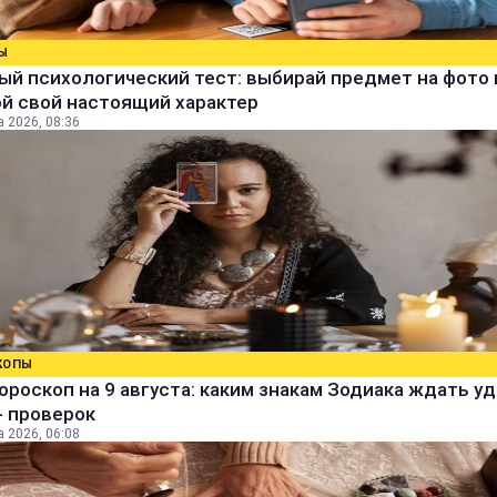
Ы
й психологический тест: выбирай предмет на фото 
й свой настоящий характер
а 2026, 08:36
КОПЫ
ороскоп на 9 августа: каким знакам Зодиака ждать уд
- проверок
а 2026, 06:08