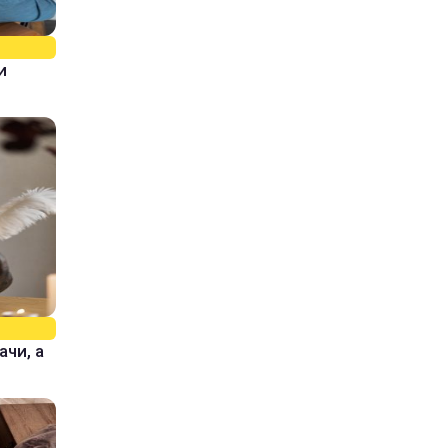
и
ачи, а