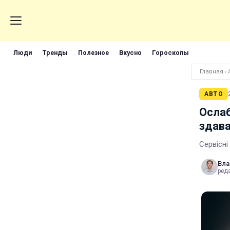
Люди
Тренды
Полезное
Вкусно
Гороскопы
Главная
›
АВТО
Ослаб
здава
Сервісні
Вла
реда