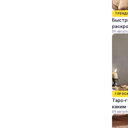
ТРЕНД
Быстры
раскро
09 август
ГОРОС
Таро-г
каким 
09 август