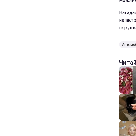
можлив
Нагадає
на авт
поруше
Автомо
Чита