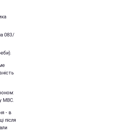
ика
а 083/
еби).
ме
вність
фоном:
у МВС.
я - в
і після
али