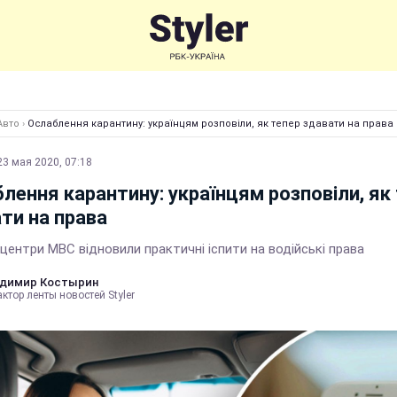
Авто
›
Ослаблення карантину: українцям розповіли, як тепер здавати на права
23 мая 2020, 07:18
лення карантину: українцям розповіли, як
ти на права
 центри МВС відновили практичні іспити на водійські права
димир Костырин
ктор ленты новостей Styler