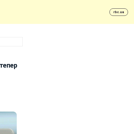
rbc.ua
 тепер