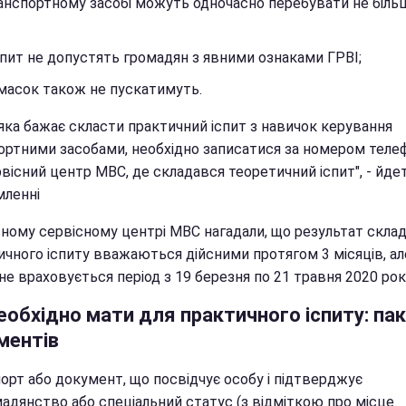
анспортному засобі можуть одночасно перебувати не біль
спит не допустять громадян з явними ознаками ГРВІ;
масок також не пускатимуть.
 яка бажає скласти практичний іспит з навичок керування
ортними засобами, необхідно записатися за номером теле
вісний центр МВС, де складався теоретичний іспит", - йде
мленні
вному сервісному центрі МВС нагадали, що результат скла
ичного іспиту вважаються дійсними протягом 3 місяців, ал
не враховується період з 19 березня по 21 травня 2020 рок
еобхідно мати для практичного іспиту: па
ментів
орт або документ, що посвідчує особу і підтверджує
адянство або спеціальний статус (з відміткою про місце