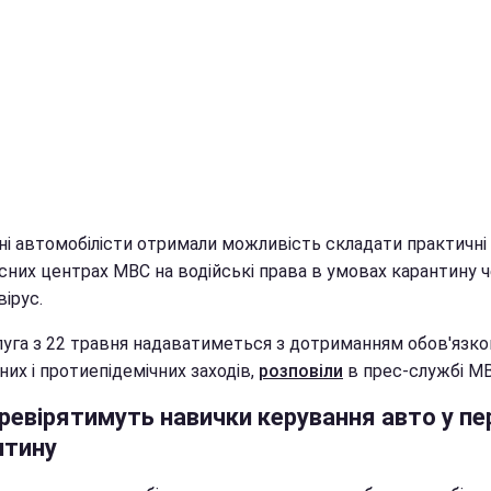
ні автомобілісти отримали можливість складати практичні
існих центрах МВС на водійські права в умовах карантину 
ірус.
луга з 22 травня надаватиметься з дотриманням обов'язк
них і протиепідемічних заходів,
розповіли
в прес-службі МВ
ревірятимуть навички керування авто у пе
нтину