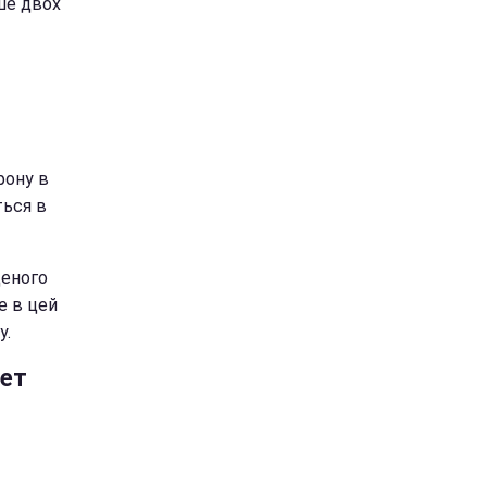
ше двох
фону в
ться в
деного
е в цей
у.
кет