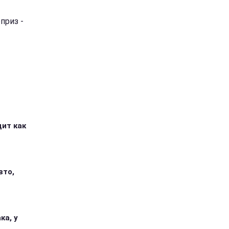
приз -
дит как
вто,
ка, у