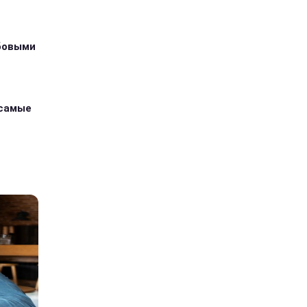
абовыми
 самые