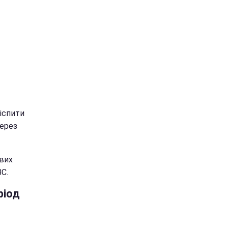
 іспити
через
ових
С.
ріод