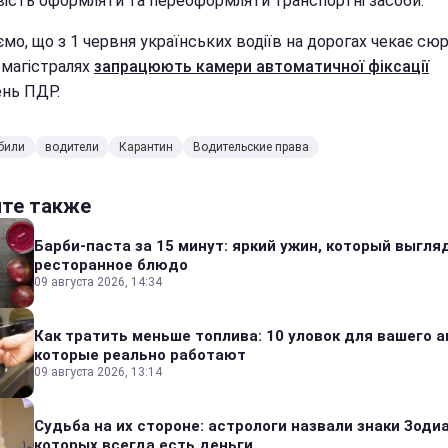
ість оформляти та переоформляти транспортні засоби.
мо, що з 1 червня українських водіїв на дорогах чекає сюр
омагістралях
запрацюють камери автоматичної фіксації
нь ПДР.
били
водители
Карантин
Водительские права
йте также
Барби-паста за 15 минут: яркий ужин, который выгля
ресторанное блюдо
09 августа 2026, 14:34
Как тратить меньше топлива: 10 уловок для вашего а
которые реально работают
09 августа 2026, 13:14
Судьба на их стороне: астрологи назвали знаки Зодиа
которых всегда есть деньги