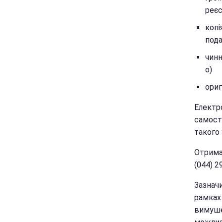
реєс
копі
пода
чинн
о)
ориг
Електр
самост
такого 
Отрима
(044) 2
Зазнач
рамках 
вимуше