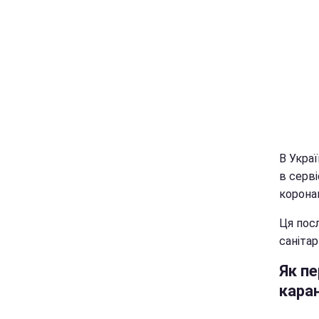
В Украї
в серв
коронав
Ця пос
санітар
Як пе
кара