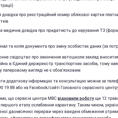
трації)
я довідки про реєстраційний номер облікової картки платн
тків
а медична довідка про придатність до керування ТЗ (форм
інал та копія документа про зміну особистих даних (за потр
онне свідоцтво про закінчення автошколи заклад вносити
ійно в Єдиний держреєстр транспортних засобів, тому ная
у паперовому вигляді не є обов'язковим.
ти додаткову інформацію та консультацію можна за теле
90 19 88 або на Facebook/сайті Головного сервісного центр
имо, що сервісні центри МВС
відновили роботу
ще 12 травн
першого етапу ослаблення карантину. Таким чином, українц
ної двомісячної перерви через введені обмеження отрим