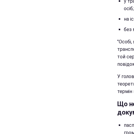
у тр
осіб;
на і
без 
"Особі,
трансп
той сер
повідо
У голо
теорет
термін 
Що н
доку
пасп
гром