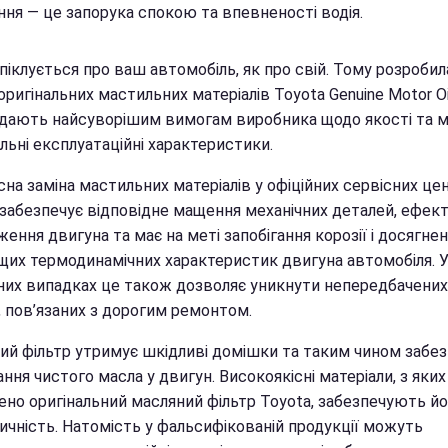
ння — це запорука спокою та впевненості водія.
піклується про ваш автомобіль, як про свій. Тому розробил
 оригінальних мастильних матеріалів Toyota Genuine Motor Oil
ідають найсуворішим вимогам виробника щодо якості та 
льні експлуатаційні характеристики.
на заміна мастильних матеріалів у офіційних сервісних це
 забезпечує відповідне мащення механічних деталей, ефек
ення двигуна та має на меті запобігання корозії і досягне
щих термодинамічних характеристик двигуна автомобіля. 
них випадках це також дозволяє уникнути непередбачених
, пов’язаних з дорогим ремонтом.
ий фільтр утримує шкідливі домішки та таким чином забез
ння чистого масла у двигун. Високоякісні матеріали, з яких
ено оригінальний масляний фільтр Toyota, забезпечують йо
ичність. Натомість у фальсифікованій продукції можуть