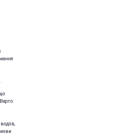
я
имання
.
 що
 Варто
водіїв,
умови