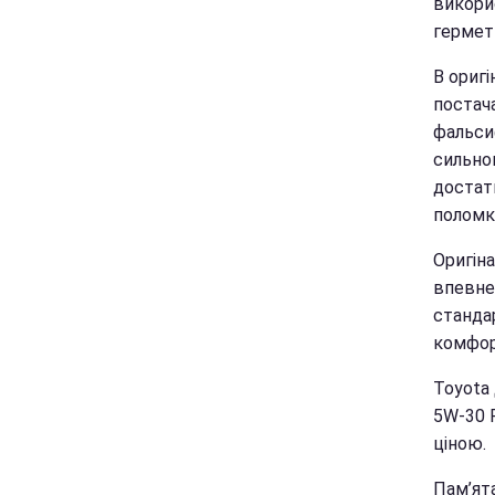
викорис
гермет
В оригі
постача
фальсиф
сильно
достат
поломки
Оригіна
впевнен
станда
комфор
Toyota 
5W-30 P
ціною.
Пам’ят