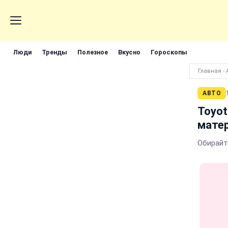
Люди
Тренды
Полезное
Вкусно
Гороскопы
Главная
›
АВТО
Toyot
матер
Обирайте