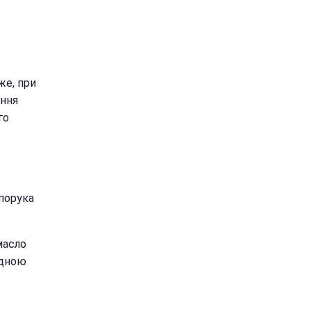
же, при
ання
го
апорука
масло
ідною