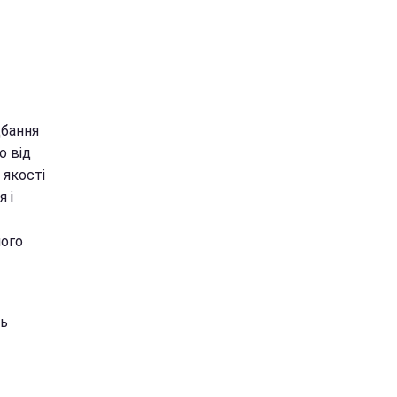
дбання
о від
 якості
 і
ного
дь