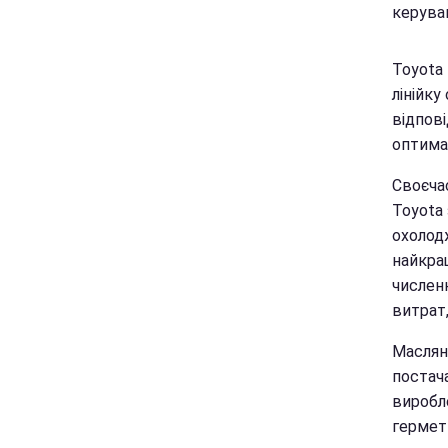
керува
Toyota 
лінійку
відпов
оптима
Своєчас
Toyota
охолодж
найкра
числен
витрат
Маслян
постача
виробл
гермет