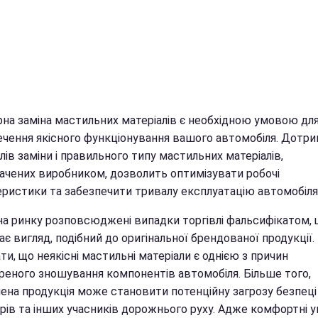
рна заміна мастильних матеріалів є необхідною умовою дл
ечення якісного функціонування вашого автомобіля. Дотр
лів заміни і правильного типу мастильних матеріалів,
ачених виробником, дозволить оптимізувати робочі
еристики та забезпечити тривалу експлуатацію автомобіля
на ринку розповсюджені випадки торгівлі фальсифікатом,
ає вигляд, подібний до оригінальної брендованої продукції.
ти, що неякісні мастильні матеріали є однією з причин
реного зношування компонентів автомобіля. Більше того,
ена продукція може становити потенційну загрозу безпеці 
рів та інших учасників дорожнього руху. Адже комфортні 