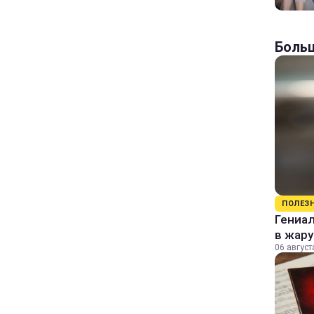
Больш
ПОЛЕЗ
Гениал
в жару
06 август