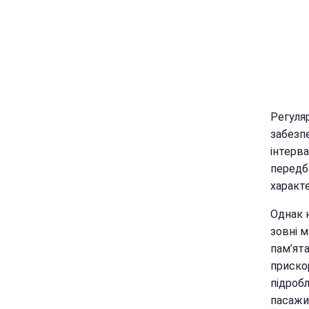
Регуля
забезп
інтерва
передб
характ
Однак 
зовні м
пам’ята
приско
підробл
пасажи