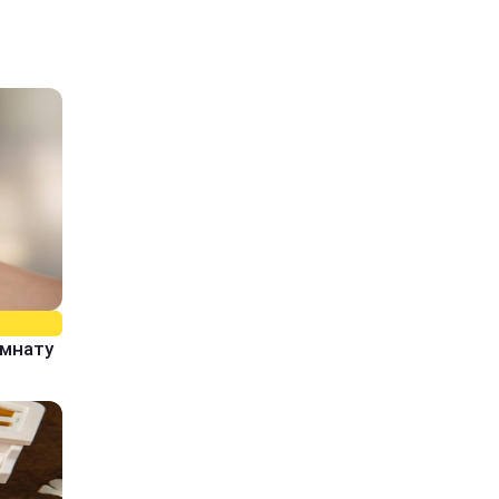
омнату