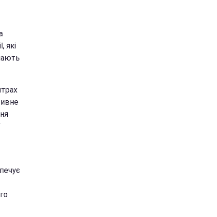
а
, які
мають
нтрах
тивне
ння
У
печує
го