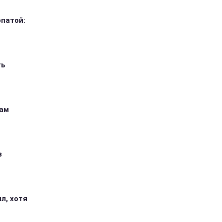
опатой:
ть
кам
з
л, хотя