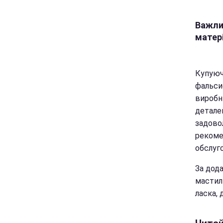
Важли
матер
Купуюч
фальси
виробн
детале
задово
рекоме
обслуго
За дод
мастиль
ласка, 