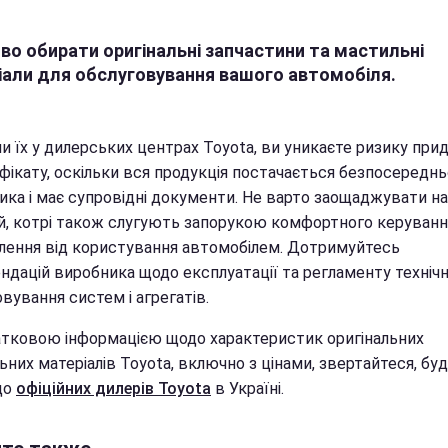
во обирати оригінальні запчастини та мастильні
іали для обслуговування вашого автомобіля.
и їх у дилерських центрах Toyota, ви уникаєте ризику при
фікату, оскільки вся продукція постачається безпосереднь
ика і має супровідні документи. Не варто заощаджувати на
й, котрі також слугують запорукою комфортного керування
лення від користування автомобілем. Дотримуйтесь
ндацій виробника щодо експлуатації та регламенту техніч
вування систем і агрегатів.
атковою інформацією щодо характеристик оригінальних
них матеріалів Toyota, включно з цінами, звертайтеся, бу
до
офіційних дилерів Toyota
в Україні.