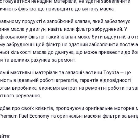
товуватися ненадійні матеріали, не здатні забезпечити
ичність фільтра, що призводить до витоку масла.
нальному продукті є запобіжний клапан, який забезпечує
ння масла у двигун, навіть коли фільтр забруднений. У
ікованому фільтрі такий клапан може бути відсутній, а от
му забрудненні цей фільтр не здатний забезпечити постач
ньої кількості масла до двигуна, що може призвести до йо
 та великих рахунків за ремонт.
льні мастильні матеріали та запасні частини Toyota — це
ість в ідеальній роботі агрегатів, гарантія відповідності
ртам виробника, економія витрат на ремонтні роботи та з
тного керування.
дбає про своїх клієнтів, пропонуючи оригінальне моторне 
remium Fuel Economy та оригінальні масляні фільтри за виг
айте: