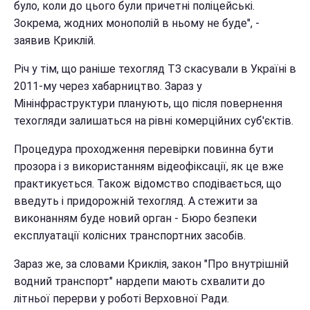
було, коли до цього були причетні поліцейські.
Зокрема, жодних монополій в ньому не буде", -
заявив Криклій.
Річ у тім, що раніше техогляд ТЗ скасували в Україні в
2011-му через хабарництво. Зараз у
Мінінфраструктури планують, що після повернення
техогляди залишаться на рівні комерційних суб'єктів.
Процедура проходження перевірки повинна бути
прозора і з використанням відеофіксації, як це вже
практикується. Також відомство сподівається, що
введуть і придорожній техогляд. А стежити за
виконанням буде новий орган - Бюро безпеки
експлуатації колісних транспортних засобів.
Зараз же, за словами Криклія, закон "Про внутрішній
водний транспорт" нардепи мають схвалити до
літньої перерви у роботі Верховної Ради.