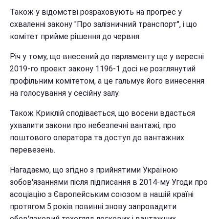
Також у відомстві розраховують на прогрес у
схваленні закону "Про залізничний транспорт", і що
комітет прийме рішення до червня.
Річ у тому, що внесений до парламенту ще у вересні
2019-го проект закону 1196-1 досі не розглянутий
профільним комітетом, а це гальмує його винесення
на голосування у сесійну залу.
Також Криклій сподівається, що восени вдасться
ухвалити закони про небезпечні вантажі, про
поштового оператора та доступ до вантажних
перевезень.
Нагадаємо, що згідно з прийнятими Україною
зобов'язаннями після підписання в 2014-му Угоди про
асоціацію з Європейським союзом в нашій країні
протягом 5 років повинні знову запровадити
обов'язковий техогляд легкових і вантажних