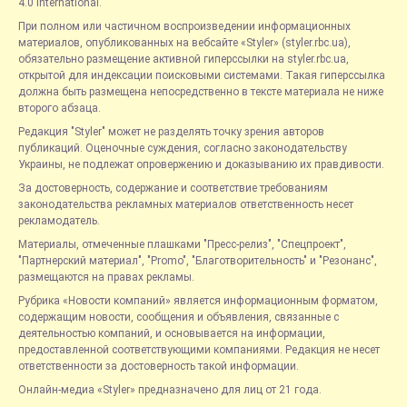
4.0 International.
При полном или частичном воспроизведении информационных
материалов, опубликованных на вебсайте «Styler» (styler.rbc.ua),
обязательно размещение активной гиперссылки на styler.rbc.ua,
открытой для индексации поисковыми системами. Такая гиперссылка
должна быть размещена непосредственно в тексте материала не ниже
второго абзаца.
Редакция "Styler" может не разделять точку зрения авторов
публикаций. Оценочные суждения, согласно законодательству
Украины, не подлежат опровержению и доказыванию их правдивости.
За достоверность, содержание и соответствие требованиям
законодательства рекламных материалов ответственность несет
рекламодатель.
Материалы, отмеченные плашками "Пресс-релиз", "Спецпроект",
"Партнерский материал", "Promo", "Благотворительность" и "Резонанс",
размещаются на правах рекламы.
Рубрика «Новости компаний» является информационным форматом,
содержащим новости, сообщения и объявления, связанные с
деятельностью компаний, и основывается на информации,
предоставленной соответствующими компаниями. Редакция не несет
ответственности за достоверность такой информации.
Онлайн-медиа «Styler» предназначено для лиц от 21 года.