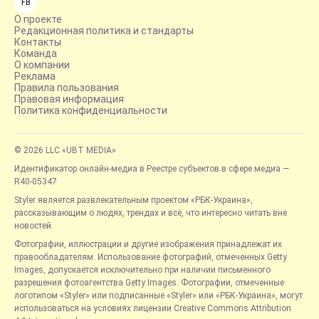
FB
О проекте
Редакционная политика и стандарты
Контакты
Команда
О компании
Реклама
Правила пользования
Правовая информация
Политика конфиденциальности
© 2026 LLC «UBT MEDIA»
Идентификатор онлайн-медиа в Реестре субъектов в сфере медиа —
R40-05347
Styler является развлекательным проектом «РБК-Украина»,
рассказывающим о людях, трендах и всё, что интересно читать вне
новостей.
Фотографии, иллюстрации и другие изображения принадлежат их
правообладателям. Использование фотографий, отмеченных Getty
Images, допускается исключительно при наличии письменного
разрешения фотоагентства Getty Images. Фотографии, отмеченные
логотипом «Styler» или подписанные «Styler» или «РБК-Украина», могут
использоваться на условиях лицензии Creative Commons Attribution