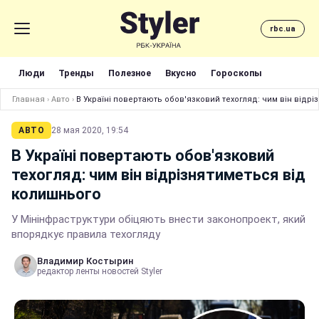
rbc.ua
Люди
Тренды
Полезное
Вкусно
Гороскопы
Главная
›
Авто
›
В Україні повертають обов'язковий техогляд: чим він відр
АВТО
28 мая 2020, 19:54
В Україні повертають обов'язковий
техогляд: чим він відрізнятиметься від
колишнього
У Мінінфраструктури обіцяють внести законопроект, який
впорядкує правила техогляду
Владимир Костырин
редактор ленты новостей Styler