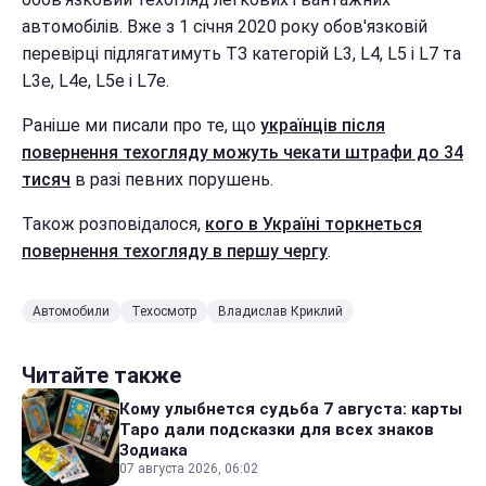
автомобілів. Вже з 1 січня 2020 року обов'язковій
перевірці підлягатимуть ТЗ категорій L3, L4, L5 і L7 та
L3e, L4e, L5e і L7e.
Раніше ми писали про те, що
українців після
повернення техогляду можуть чекати штрафи до 34
тисяч
в разі певних порушень.
Також розповідалося,
кого в Україні торкнеться
повернення техогляду в першу чергу
.
Автомобили
Техосмотр
Владислав Криклий
Читайте также
Кому улыбнется судьба 7 августа: карты
Таро дали подсказки для всех знаков
Зодиака
07 августа 2026, 06:02