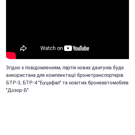
Згідно з повідомленням, партія нових двигунів буде
використана для комплектації бронетранспортерів
БТР-3, БТР-4 "Буцефал" та новітніх бронеавтомобілів
"Дозор-Б".