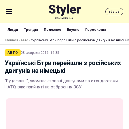
rbc.ua
Люди
Тренды
Полезное
Вкусно
Гороскопы
Главная
›
Авто
›
Українські Бтри перейшли з російських двигунів на німецьк
АВТО
08 февраля 2016, 16:35
Українські Бтри перейшли з російських
двигунів на німецькі
"Буцефалы", укомплектовані двигунами за стандартами
НАТО, вже прийняті на озброєння ЗСУ