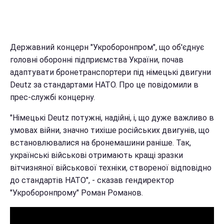
Державний концерн "Укроборонпром", що об'єднує
головні оборонні підприємства України, почав
адаптувати бронетранспортери під німецькі двигуни
Deutz за стандартами НАТО. Про це повідомили в
прес-службі концерну.
"Німецькі Deutz потужні, надійні, і, що дуже важливо в
умовах війни, значно тихіше російських двигунів, що
встановлювалися на бронемашини раніше. Так,
українські військові отримають кращі зразки
вітчизняної військової техніки, створеної відповідно
до стандартів НАТО", - сказав гендиректор
"Укроборонпрому" Роман Романов.