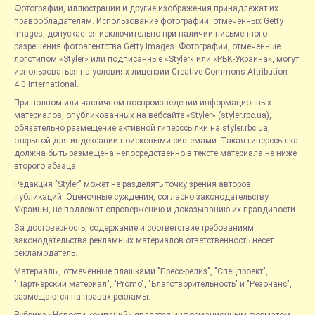
Фотографии, иллюстрации и другие изображения принадлежат их
правообладателям. Использование фотографий, отмеченных Getty
Images, допускается исключительно при наличии письменного
разрешения фотоагентства Getty Images. Фотографии, отмеченные
логотипом «Styler» или подписанные «Styler» или «РБК-Украина», могут
использоваться на условиях лицензии Creative Commons Attribution
4.0 International.
При полном или частичном воспроизведении информационных
материалов, опубликованных на вебсайте «Styler» (styler.rbc.ua),
обязательно размещение активной гиперссылки на styler.rbc.ua,
открытой для индексации поисковыми системами. Такая гиперссылка
должна быть размещена непосредственно в тексте материала не ниже
второго абзаца.
Редакция "Styler" может не разделять точку зрения авторов
публикаций. Оценочные суждения, согласно законодательству
Украины, не подлежат опровержению и доказыванию их правдивости.
За достоверность, содержание и соответствие требованиям
законодательства рекламных материалов ответственность несет
рекламодатель.
Материалы, отмеченные плашками "Пресс-релиз", "Спецпроект",
"Партнерский материал", "Promo", "Благотворительность" и "Резонанс",
размещаются на правах рекламы.
Рубрика «Новости компаний» является информационным форматом,