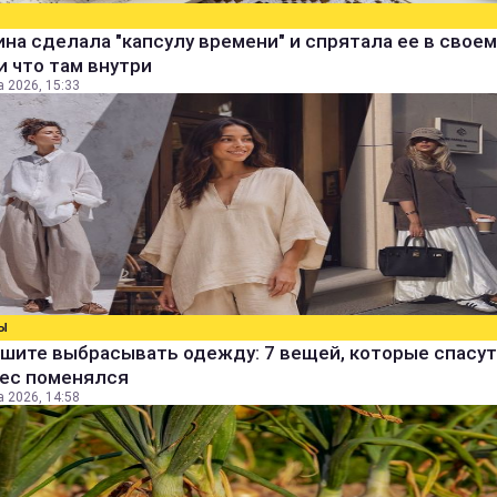
а сделала "капсулу времени" и спрятала ее в своем
и что там внутри
а 2026, 15:33
Ы
шите выбрасывать одежду: 7 вещей, которые спасут
вес поменялся
а 2026, 14:58