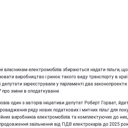
ні власникам електромобілів збираються надати пільги, що
ювати виробництво і ринок такого виду транспорту в країн
і депутати зареєстрували у парламенті два законопроект
 про зміни в оподаткуванні.
овів один з авторів ініціативи депутат Роберт Горват, йде
ровадження ряду нових податкових і митних пільг для поку
ійних виробників електромобілів та комплектуючих до них,
продовження звільнення від ПДВ електрокарів до 2025 ро