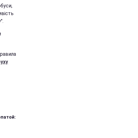
буси,
ивість
".
и
Правила
руху
опатой: