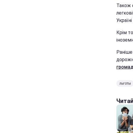
Також 
легков
Україн
Крім т
інозем
Раніше 
дорожн
громад
льготы
Чита