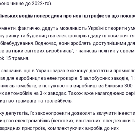
воно чинне до 2022-го).
їнських водіїв попередили про нові штрафи: за що пока
кументи, фактично, дадуть можливість Україні створити ум
у ринку та будівництва електрокарів і дадуть нове життя 
білебудування. Водночас, вони зроблять доступнішими для
ів автівки світових виробників", - написав політик у своєм
k 15 травня.
зазначив, що в Україні зараз вже існує достатній промисл
ал для виробництва електрокарів: 5 автобусних заводів, 1
них автомобілів, є потужності з виробництва близько 300 
их автомобілів на 3-х заводах. Також вже налагоджено сер
ицтво трамваїв та тролейбусів.
у депутатів, їх законопроекти дозволять залучити інвестиц
ицтво електромобілів (легкових, вантажних, спецтехніки т
 зарядних пристроїв, комплектуючих виробів до них.