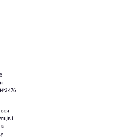
б
і.
и №3476
ться
пців і
 а
ку