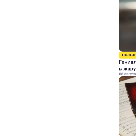
ПОЛЕЗ
Гениал
в жару
06 август