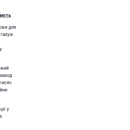
рають
ови для
галузі
у
овий
 завод
тисяч
ійне
ії у
а