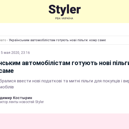
Авто
›
Українським автомобілістам готують нові пільги: кому саме
15 мая 2020, 23:16
нським автомобілістам готують нові пільг
саме
ібралися ввести нові податкові та митні пільги для покупців і в
мобілів
димир Костырин
ктор ленты новостей Styler