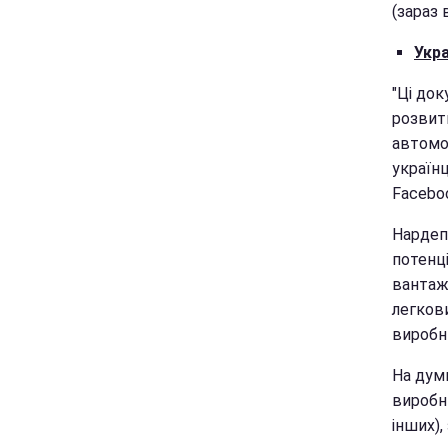
(зараз 
Укра
"Ці до
розвитк
автомо
українц
Faceboo
Нардеп 
потенці
вантаж
легков
виробн
На думк
виробн
інших),