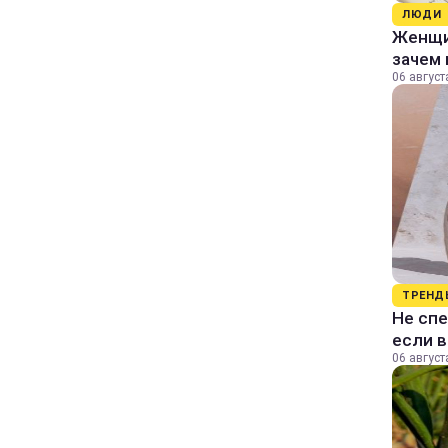
ЛЮДИ
Женщин
зачем 
06 август
ТРЕНД
Не спе
если 
06 август