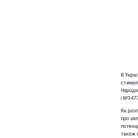
В Украї
стимул
Народн
і №3477
Як розп
про зап
потенц
також 