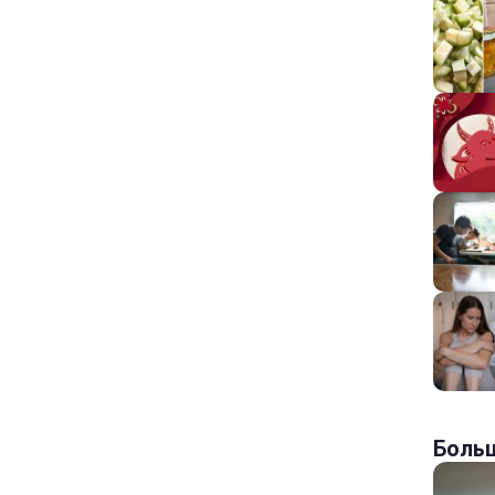
Больш