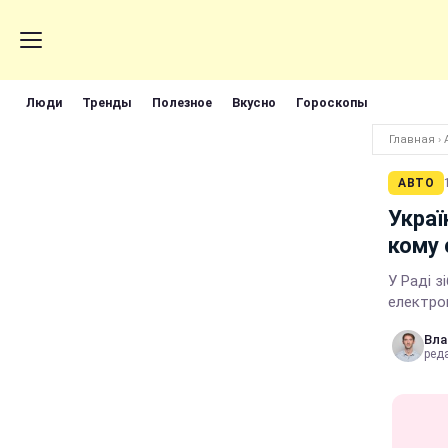
Люди
Тренды
Полезное
Вкусно
Гороскопы
Главная
›
АВТО
Украї
кому 
У Раді з
електро
Вла
реда