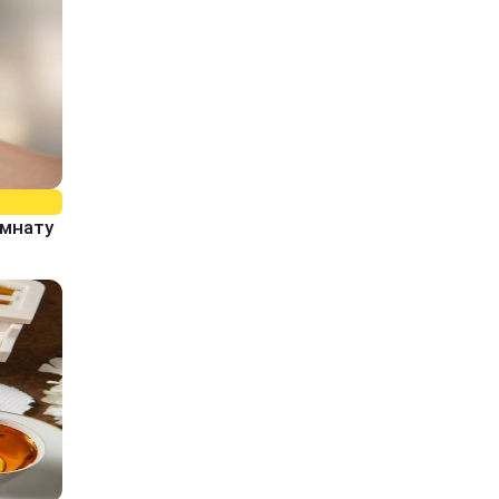
омнату