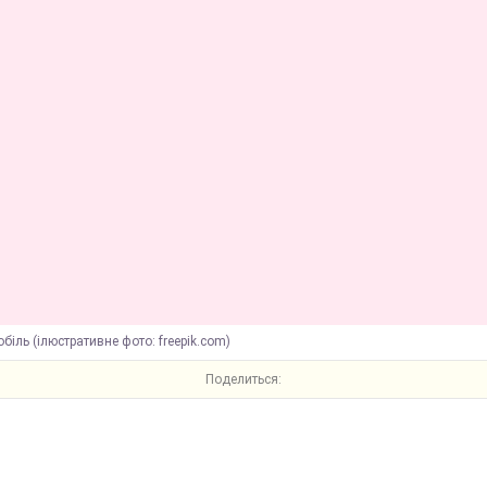
біль (ілюстративне фото: freepik.com)
Поделиться: