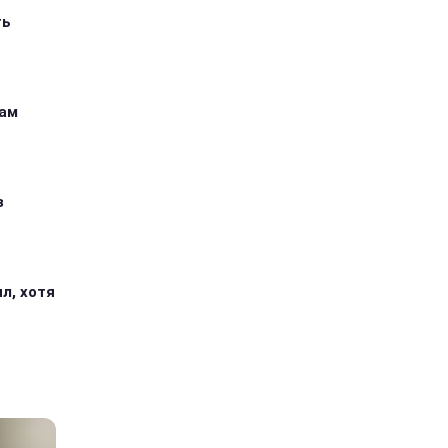
ть
кам
з
л, хотя