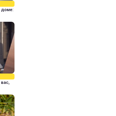
 доме:
 вас,