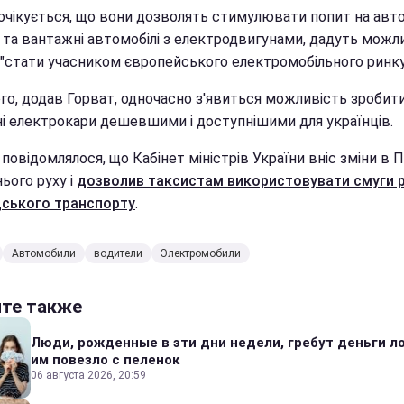
очікується, що вони дозволять стимулювати попит на авто
і та вантажні автомобілі з електродвигунами, дадуть можл
і "стати учасником європейського електромобільного ринку
ого, додав Горват, одночасно з'явиться можливість зробит
ні електрокари дешевшими і доступнішими для українців.
повідомлялося, що Кабінет міністрів України вніс зміни в 
ього руху і
дозволив таксистам використовувати смуги 
ського транспорту
.
Автомобили
водители
Электромобили
йте также
Люди, рожденные в эти дни недели, гребут деньги л
им повезло с пеленок
06 августа 2026, 20:59