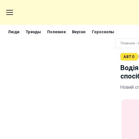
Люди
Тренды
Полезное
Вкусно
Гороскопы
Главная
›
АВТО
Водія
спосі
Новий сп