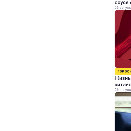
соусе
06 август
ГОРОС
Жизнь 
китайс
06 август