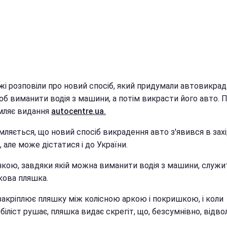
і розповіли про новий спосіб, який придумали автовикрад
об виманити водія з машини, а потім викрасти його авто. 
мляє видання
autocentre.ua.
мляється, що новий спосіб викрадення авто з'явився в зах
, але може дістатися і до України.
кою, завдяки якій можна виманити водія з машини, служи
кова пляшка.
 закріплює пляшку між колісною аркою і покришкою, і коли
іліст рушає, пляшка видає скрегіт, що, безсумнівно, відво