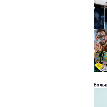
Больш