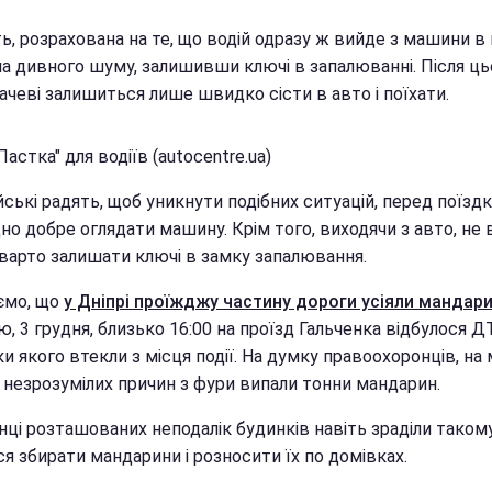
ь, розрахована на те, що водій одразу ж вийде з машини в
а дивного шуму, залишивши ключі в запалюванні. Після ць
ачеві залишиться лише швидко сісти в авто і поїхати.
Пастка" для водіїв (autocentre.ua)
ські радять, щоб уникнути подібних ситуацій, перед поїзд
но добре оглядати машину. Крім того, виходячи з авто, не 
 варто залишати ключі в замку запалювання.
ємо, що
у Дніпрі проїжджу частину дороги усіяли мандар
ю, 3 грудня, близько 16:00 на проїзд Гальченка відбулося Д
и якого втекли з місця події. На думку правоохоронців, на 
з незрозумілих причин з фури випали тонни мандарин.
і розташованих неподалік будинків навіть зраділи такому 
я збирати мандарини і розносити їх по домівках.