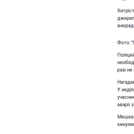
Хитріст
джерел
викрад
Фото: "
Поліцей
необхід
разі не
Нагада
У неділ
учасник
аварії 
Мешканц
кинулис