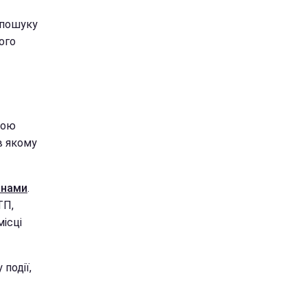
 пошуку
ого
кою
в якому
инами
.
ТП,
місці
події,