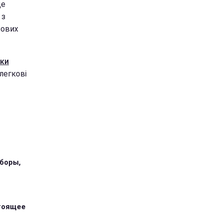
це
 з
сових
вки
легкові
иборы,
стоящее