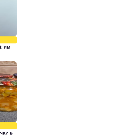
: им
чки в