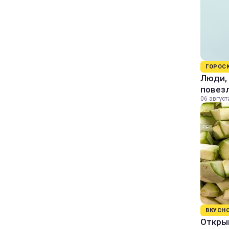
ГОРОС
Люди, 
повезл
06 август
ВКУСН
Открыв