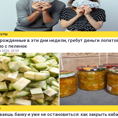
КОПЫ
рожденные в эти дни недели, гребут деньги лопатой
о с пеленок
а 2026, 20:59
О
аешь банку и уже не остановиться: как закрыть каба