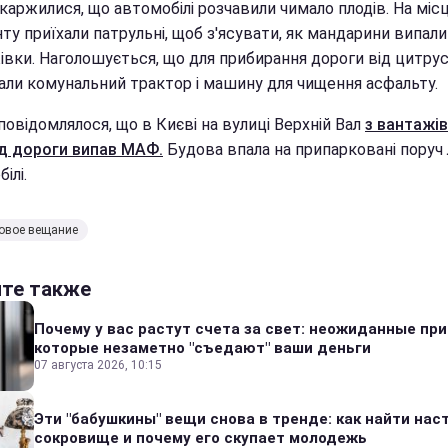
каржилися, що автомобілі розчавили чимало плодів. На міс
ту приїхали патрульні, щоб з'ясувати, як мандарини випали
івки. Наголошується, що для прибирання дороги від цитру
али комунальний трактор і машину для чищення асфальту.
овідомлялося, що в Києві на вулиці Верхній Вал
з вантажі
д дороги випав МАФ.
Будова впала на припарковані поруч 
ілі.
овое вещание
йте также
Почему у вас растут счета за свет: неожиданные пр
которые незаметно "съедают" ваши деньги
07 августа 2026, 10:15
Эти "бабушкины" вещи снова в тренде: как найти на
сокровище и почему его скупает молодежь