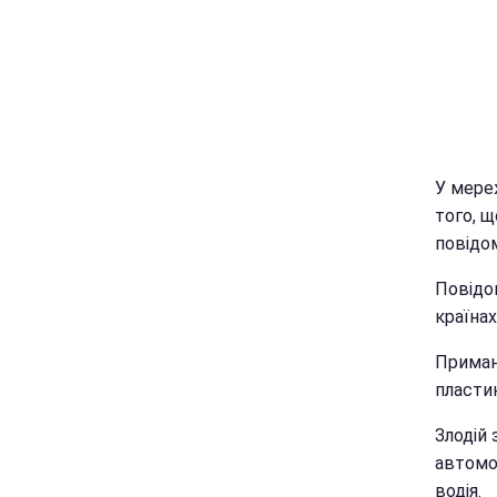
У мереж
того, щ
повідо
Повідо
країнах
Приман
пласти
Злодій
автомоб
водія.