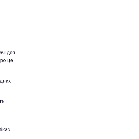
ачі для
Про це
ідних
ть
лікає