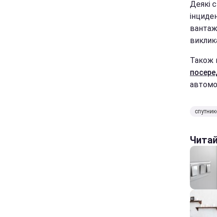
Деякі с
інциден
вантаж
виклик
Також п
посере
автомоб
спутник
Чита