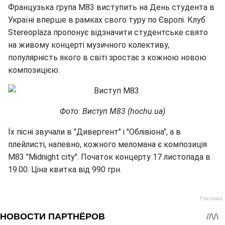
Французька група M83 виступить на День студента в
Україні вперше в рамках свого туру по Європі. Клуб
Stereoplaza пропонує відзначити студентське свято
на живому концерті музичного колективу,
популярність якого в світі зростає з кожною новою
композицією.
Фото: Виступ М83 (hochu.ua)
Їх пісні звучали в "Дивергент" і "Облівіона", а в
плейлисті, напевно, кожного меломана є композиція
M83 "Midnight city". Початок концерту 17 листопада в
19.00. Ціна квитка від 990 грн.