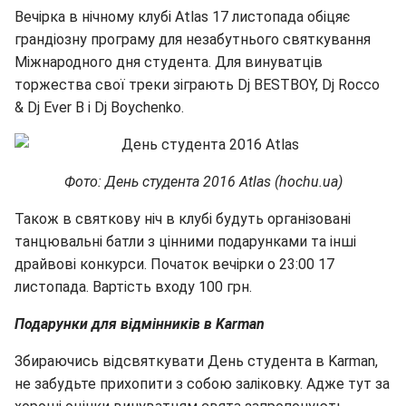
Вечірка в нічному клубі Atlas 17 листопада обіцяє
грандіозну програму для незабутнього святкування
Міжнародного дня студента. Для винуватців
торжества свої треки зіграють Dj BESTBOY, Dj Rocco
& Dj Ever B і Dj Boychenko.
Фото: День студента 2016 Atlas (hochu.ua)
Також в святкову ніч в клубі будуть організовані
танцювальні батли з цінними подарунками та інші
драйвові конкурси. Початок вечірки о 23:00 17
листопада. Вартість входу 100 грн.
Подарунки для відмінників в Karman
Збираючись відсвяткувати День студента в Karman,
не забудьте прихопити з собою заліковку. Адже тут за