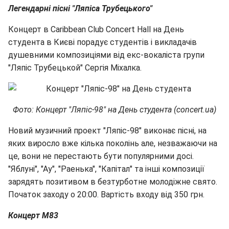
Легендарні пісні "Ляпіса Трубецького"
Концерт в Caribbean Club Concert Hall на День
студента в Києві порадує студентів і викладачів
душевними композиціями від екс-вокаліста групи
"Ляпіс Трубецькой" Сергія Міхалка.
Фото: Концерт "Ляпіс-98" на День студента (concert.ua)
Новий музичний проект "Ляпіс-98" виконає пісні, на
яких виросло вже кілька поколінь але, незважаючи на
це, вони не перестають бути популярними досі.
"Яблуні", "Ау", "Раенька", "Капітал" та інші композиції
зарядять позитивом в безтурботне молодіжне свято.
Початок заходу о 20:00. Вартість входу від 350 грн.
Концерт M83