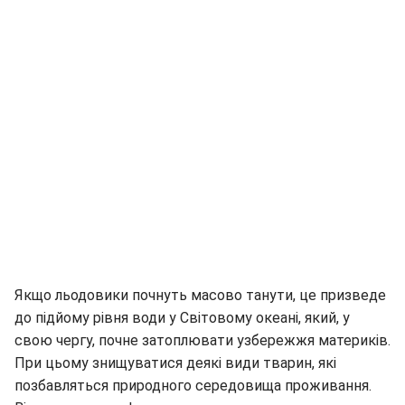
Якщо льодовики почнуть масово танути, це призведе
до підйому рівня води у Світовому океані, який, у
свою чергу, почне затоплювати узбережжя материків.
При цьому знищуватися деякі види тварин, які
позбавляться природного середовища проживання.