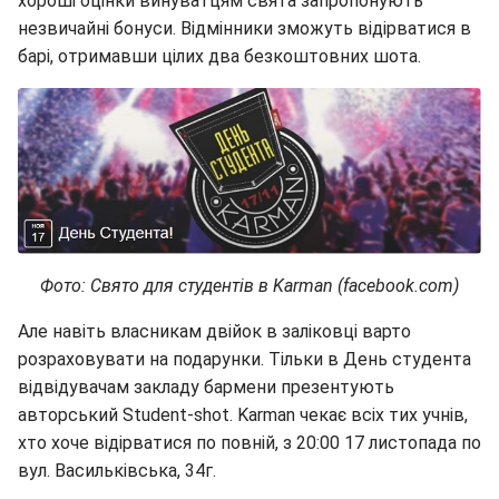
хороші оцінки винуватцям свята запропонують
незвичайні бонуси. Відмінники зможуть відірватися в
барі, отримавши цілих два безкоштовних шота.
Фото: Свято для студентів в Karman (facebook.com)
Але навіть власникам двійок в заліковці варто
розраховувати на подарунки. Тільки в День студента
відвідувачам закладу бармени презентують
авторський Student-shot. Karman чекає всіх тих учнів,
хто хоче відірватися по повній, з 20:00 17 листопада по
вул. Васильківська, 34г.