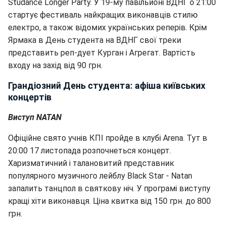
Studance Longer Party. У 19-му павільйоні ВДНГ о 21:00
стартує фестиваль найкращих виконавців стилю
електро, а також відомих українських реперів. Крім
Ярмака в День студента на ВДНГ свої треки
представить реп-дует Курган і Агрегат. Вартість
входу на захід від 90 грн.
Грандіозний День студента: афіша київських
концертів
Виступ NATAN
Офіційне свято учнів КПІ пройде в клубі Arena. Тут в
20:00 17 листопада розпочнеться концерт.
Харизматичний і талановитий представник
популярного музичного лейблу Black Star - Natan
запалить танцпол в святкову ніч. У програмі виступу
кращі хіти виконавця. Ціна квитка від 150 грн. до 800
грн.