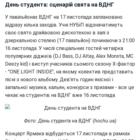
День студента: сценарій свята на ВДНГ
У павільйонах ВДНГ на 17 листопада заплановано
відразу кілька заходів. Учні НУБіП відзначатимуть
своє свято драйвовою дискотекою в залі з
дзеркальною стелею (17 павільйон) починаючи з 21:00
16 листопада. У числі спеціальних гостей четвірка
популярних діджеїв (DJ Bass, DJ Altay, Alex Monsta, MC
Deezy kid) і виступ учасників сьомого сезону Х-фактор
- "ONE LIGHT INSIDE", на якому колектив представить
пісні з нового альбому. Дев'ять годин якісної і
запальної музики, кальян, конкурси з призами - все це
чекає на студентів на ВДНГ вже 16 листопада.
Фото: День студента на ВДНГ (hochu.ua)
Концерт Ярмака відбудеться 17 листопада в рамках