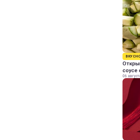
ВКУСН
Открыв
соусе
06 август