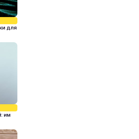
ки для
: им