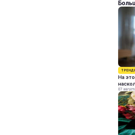
Больш
ТРЕНД
На это
наско
07 август