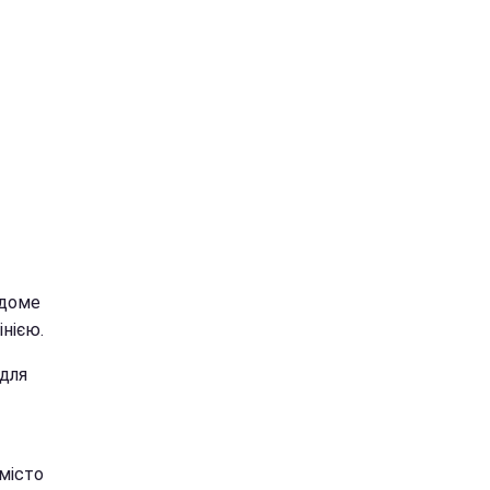
ідоме
нією.
 для
 місто