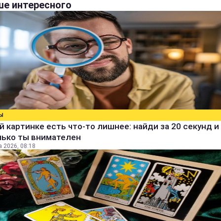
е интересного
Ы
й картинке есть что-то лишнее: найди за 20 секунд и 
лько ты внимателен
а 2026, 08:18