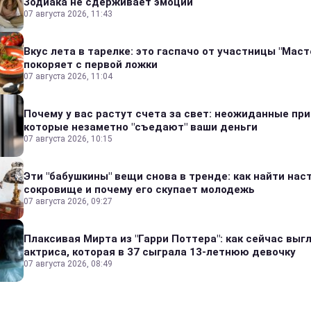
Зодиака не сдерживает эмоций
07 августа 2026, 11:43
Вкус лета в тарелке: это гаспачо от участницы "Мас
покоряет с первой ложки
07 августа 2026, 11:04
Почему у вас растут счета за свет: неожиданные пр
которые незаметно "съедают" ваши деньги
07 августа 2026, 10:15
Эти "бабушкины" вещи снова в тренде: как найти на
сокровище и почему его скупает молодежь
07 августа 2026, 09:27
Плаксивая Мирта из "Гарри Поттера": как сейчас выг
актриса, которая в 37 сыграла 13-летнюю девочку
07 августа 2026, 08:49