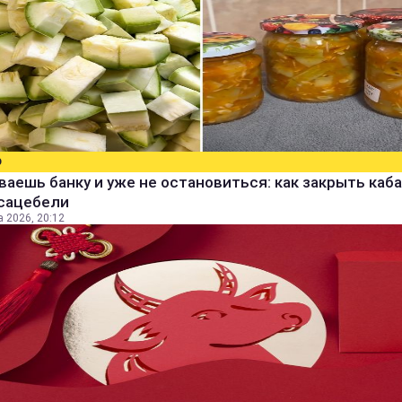
О
аешь банку и уже не остановиться: как закрыть каба
 сацебели
а 2026, 20:12