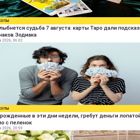
КОПЫ
лыбнется судьба 7 августа: карты Таро дали подсказ
наков Зодиака
а 2026, 06:02
КОПЫ
рожденные в эти дни недели, гребут деньги лопатой
о с пеленок
а 2026, 20:59