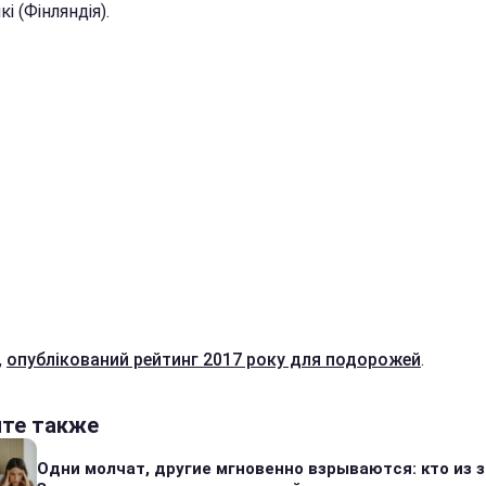
кі (Фінляндія).
,
опублікований рейтинг 2017 року для подорожей
.
йте также
Одни молчат, другие мгновенно взрываются: кто из 