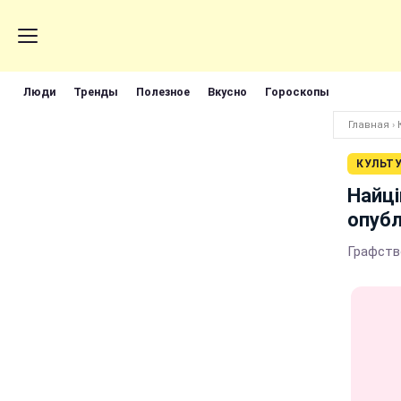
Люди
Тренды
Полезное
Вкусно
Гороскопы
Главная
›
КУЛЬТ
Найці
опубл
Графство