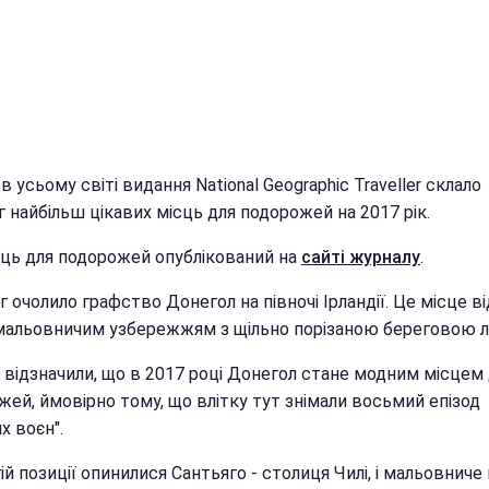
в усьому світі видання National Geographic Traveller склало
 найбільш цікавих місць для подорожей на 2017 рік.
сць для подорожей опублікований на
сайті журналу
.
 очолило графство Донегол на півночі Ірландії. Це місце в
мальовничим узбережжям з щільно порізаною береговою лі
 відзначили, що в 2017 році Донегол стане модним місцем
ей, ймовірно тому, що влітку тут знімали восьмий епізод
х воєн".
ій позиції опинилися Сантьяго - столиця Чилі, і мальовниче