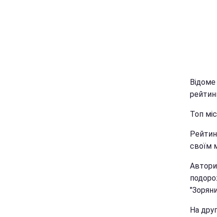
Відоме 
рейтинг
Топ мі
Рейтинг
своїм 
Автори
подорож
"Зоряни
На друг