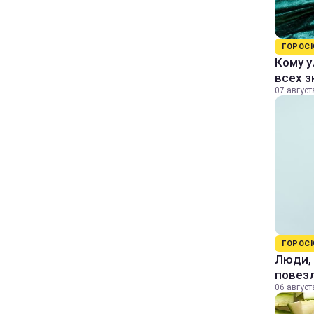
ГОРОС
Кому у
всех з
07 август
ГОРОС
Люди, 
повезл
06 август