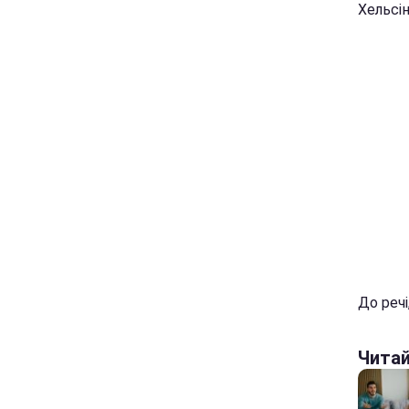
Хельсін
До речі
Чита