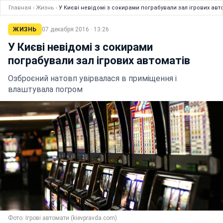
Главная
›
Жизнь
›
У Києві невідомі з сокирами пограбували зал ігрових авт
ЖИЗНЬ
07 декабря 2016 · 13:26
У Києві невідомі з сокирами
пограбували зал ігрових автоматів
Озброєний натовп увірвалася в приміщення і
влаштувала погром
Фото: Ігрові автомати (kievpravda.com)