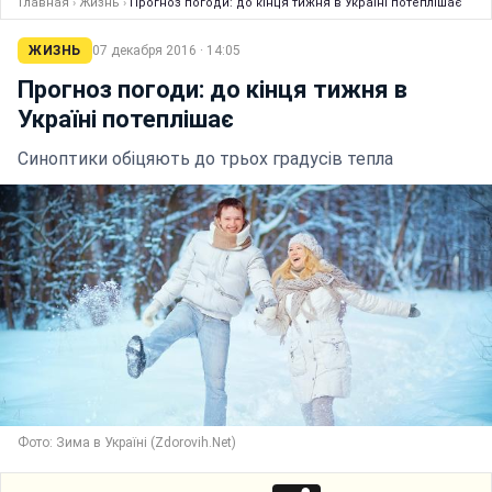
Главная
›
Жизнь
›
Прогноз погоди: до кінця тижня в Україні потеплішає
ЖИЗНЬ
07 декабря 2016 · 14:05
Прогноз погоди: до кінця тижня в
Україні потеплішає
Синоптики обіцяють до трьох градусів тепла
Фото: Зима в Україні (Zdorovih.Net)