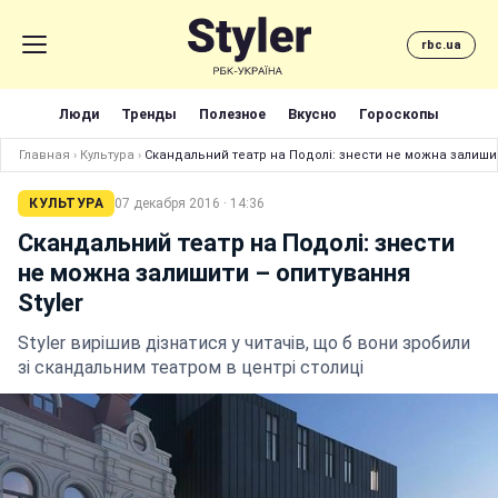
rbc.ua
Люди
Тренды
Полезное
Вкусно
Гороскопы
Главная
›
Культура
›
Скандальний театр на Подолі: знести не можна залишит
КУЛЬТУРА
07 декабря 2016 · 14:36
Скандальний театр на Подолі: знести
не можна залишити – опитування
Styler
Styler вирішив дізнатися у читачів, що б вони зробили
зі скандальним театром в центрі столиці