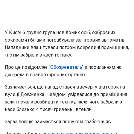
У Києві 6 грудня група невідомих осіб, озброєних
сокирами і бітами пограбувала зал ігрових автоматів.
Нападники влаштували погром всередині приміщення,
і потім забрали з каси готівку.
Про це повідомляє "
Обозреватель
" з посиланням на
джерела в правоохоронних органах.
Зазначається, що напад стався ввечері у вівторок на
вулиці Довженка. Невідомі увірвалися до приміщення
зали і почали розбивати техніку, після чого забрали з
каси близько 4 тисяч гривень і втекли.
Зараз поліція займається пошуком грабіжників.
До речі, в Києві
дівчина на позашляховику знесла