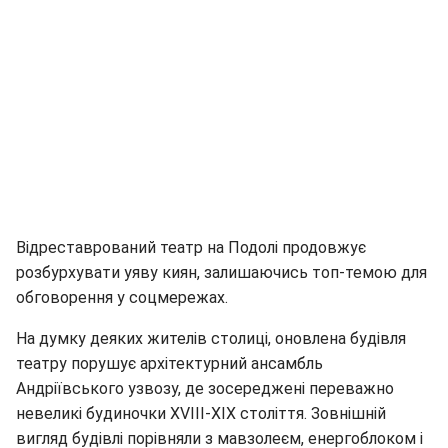
Відреставрований театр на Подолі продовжує
розбурхувати уяву киян, залишаючись топ-темою для
обговорення у соцмережах.
На думку деяких жителів столиці, оновлена будівля
театру порушує архітектурний ансамбль
Андріївського узвозу, де зосереджені переважно
невеликі будиночки XVIII-XIX століття. Зовнішній
вигляд будівлі порівняли з мавзолеєм, енергоблоком і