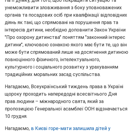
На її думку, для того, щоб покращити ситуацію та
унеможливити зловживання з боку уповноважених
органів та посадових осіб при кваліфікації відповідних
діянь як такі, що спрямовані на порушення прав та
інтересів дитини, необхідно доповнити Закон України
"Про охорону дитинства" поняттям "законний інтерес
дитини", ключовою ознакою якого має бути те, що він
може бути спрямований лише на досягнення дитиною
повноцінного фізичного, інтелектуального,
культурного і соціального розвитку з урахуванням
традиційних моральних засад суспільства.
Нагадаємо, Всеукраїнський тиждень права в Україні
щороку проходить напередодні всесвітнього Дня
прав людини – міжнародного свята, який за
пропозицією Генеральної асамблеї ООН відзначається
10 грудня.
Нагадаємо,
в Києві горе-мати залишила дітей у