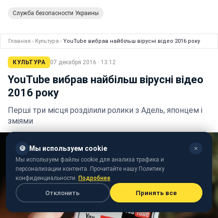
Служба безопасности Украины
Главная
›
Культура
›
YouTube вибрав найбільш вірусні відео 2016 року
КУЛЬТУРА
07 декабря 2016 · 13:12
YouTube вибрав найбільш вірусні відео
2016 року
Перші три місця розділили ролики з Адель, японцем і
зміями
🍪
Мы используем cookie
✕
Мы используем файлы cookie для анализа трафика и
персонализации контента. Прочитайте нашу Политику
конфиденциальности.
Подробнее
Отклонить
Принять все