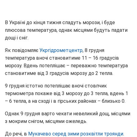
В Україні до кінця тижня спадуть морози, і буде
плюсова температура, однак місцями будуть падати
дощі і сніг.
Як повідомляє
Укргідрометцентр
, 8 грудня
температура вночі становитиме 11 – 16 градусів
морозу. Вдень потеплішає – переважно температура
становитиме від 3 градусів морозу до 2 тепла.
9 грудня істотно потеплішає вночі стовпчик
термометра покаже від 3 морозу до 3 тепла, вдень 1
– 6 тепла, а на сході і в гірських районах – близько 0.
Однак 9 грудня варто чекати невеликий дощ, місцями
з мокрим снігом, місцями ожеледь.
До речі, в
Мукачево серед зими розквітли троянди
.