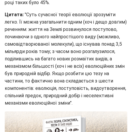
році таких було 45%.
Цитата:
"Суть сучасної теорії еволюції зрозуміти
легко. Її можна узагальнити одним (хоч і дещо довгим)
реченням: життя на Землі розвинулося поступово,
починаючи з одного найпростішого виду (можливо,
самовідтворюваної молекули), що існував понад 3,5
мільярди років тому; з часом воно розгалузилося,
поділившись на багато нових розмаїтих видів; а
механізмом більшості (хоч і не всіх) еволюційних змін
був природній відбір. Якщо розбити цю тезу на
частини, то фактично вона складається з шести
компонентів: еволюція, поступовість, видоутворення,
спільний предок, природний добір і неселективні
механізми еволюційної зміни".