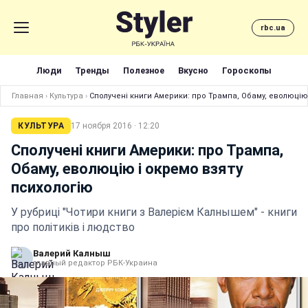
rbc.ua
Люди
Тренды
Полезное
Вкусно
Гороскопы
Главная
›
Культура
›
Сполучені книги Америки: про Трампа, Обаму, еволюцію
КУЛЬТУРА
17 ноября 2016 · 12:20
Сполучені книги Америки: про Трампа,
Обаму, еволюцію і окремо взяту
психологію
У рубриці "Чотири книги з Валерієм Калнышем" - книги
про політиків і людство
Валерий Калныш
главный редактор РБК-Украина