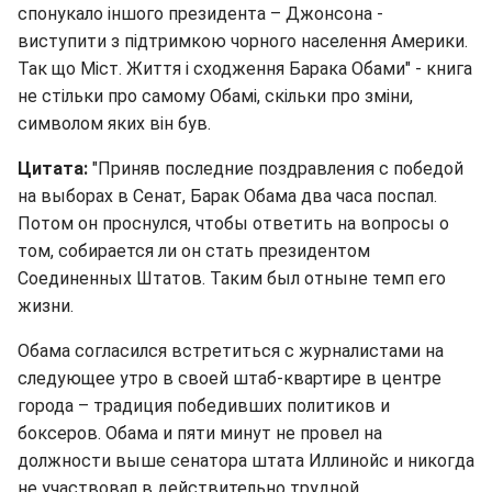
спонукало іншого президента – Джонсона -
виступити з підтримкою чорного населення Америки.
Так що Міст. Життя і сходження Барака Обами" - книга
не стільки про самому Обамі, скільки про зміни,
символом яких він був.
Цитата:
"Приняв последние поздравления с победой
на выборах в Сенат, Барак Обама два часа поспал.
Потом он проснулся, чтобы ответить на вопросы о
том, собирается ли он стать президентом
Соединенных Штатов. Таким был отныне темп его
жизни.
Обама согласился встретиться с журналистами на
следующее утро в своей штаб-квартире в центре
города – традиция победивших политиков и
боксеров. Обама и пяти минут не провел на
должности выше сенатора штата Иллинойс и никогда
не участвовал в действительно трудной