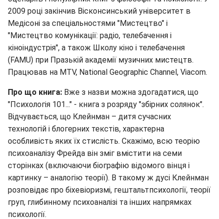
2009 році закінчив Вісконсинський університет в
Медісоні за спеціальностями "Мистецтво" і
"Мистецтво комунікації: радіо, телебачення і
кіноіндустрія", а також Школу кіно і телебачення
(FAMU) при Празькій академії музичних мистецтв.
Працював на MTV, National Geographic Channel, Viacom.
Про що книга:
Вже з назви можна здогадатися, що
"Психологія 101..." - книга з розряду "збірних солянок".
Відчувається, що Клейнман – дитя сучасних
технологій і блогерних текстів, характерна
особливість яких їх стислість. Скажімо, всю теорію
психоаналізу Фрейда він зміг вмістити на семи
сторінках (включаючи біографію відомого вінця і
картинку – аналогію теорії). В такому ж дусі Клейнман
розповідає про біхевіоризмі, гештальтпсихології, теорії
груп, глибинному психоаналізі та інших напрямках
психології.