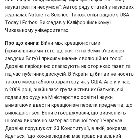
наука і релігія несумісні". Автор ряду статей у наукових
журналах Nature та Science. Також співпрацює з USA
Today і Forbes. Викладав у Каліфорнійському і
Чиказькому університетах.
Про що книга:
Війни між креаціоністами
(прихильниками того, що життя на Землі з'явилося
завдяки Богу) і прихильниками еволюційної теорії
Дарвіна періодично спалахують на сторінках газет та
під час публічних дискусій. В Україні ці битви не носять
такого масштабного характеру, як у США. Але й у нас,
в 2009 році, знайшлася група активних батьків, які
подали до суду на Міністерство освіти і науки,
вимагаючи ввести креаціонізм перелік предметів, що
викладаються. Вони стверджували, що вивчення в
школах виключно матеріалістичної теорії Чарльза
Дарвіна порушує ст. 23 Конституції, в якій, зокрема,
йдеться, "що кожна людина має право на вільний