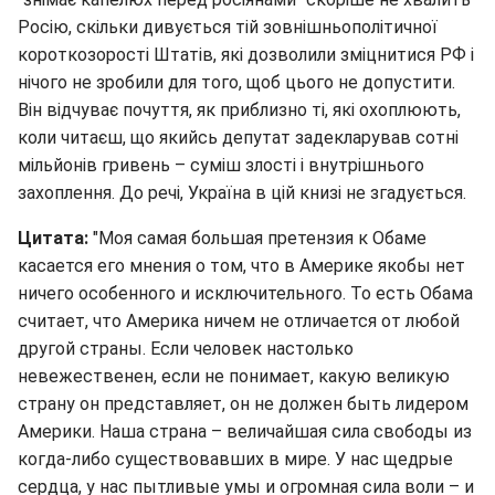
Росію, скільки дивується тій зовнішньополітичної
короткозорості Штатів, які дозволили зміцнитися РФ і
нічого не зробили для того, щоб цього не допустити.
Він відчуває почуття, як приблизно ті, які охоплюють,
коли читаєш, що якийсь депутат задекларував сотні
мільйонів гривень – суміш злості і внутрішнього
захоплення. До речі, Україна в цій книзі не згадується.
Цитата:
"Моя самая большая претензия к Обаме
касается его мнения о том, что в Америке якобы нет
ничего особенного и исключительного. То есть Обама
считает, что Америка ничем не отличается от любой
другой страны. Если человек настолько
невежественен, если не понимает, какую великую
страну он представляет, он не должен быть лидером
Америки. Наша страна – величайшая сила свободы из
когда-либо существовавших в мире. У нас щедрые
сердца, у нас пытливые умы и огромная сила воли – и