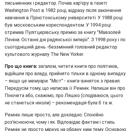
письменник і редактор. Почав кар'єру в газеті
Washington Post в 1982 році, відразу після закінчення
навчання в Прінстонському університеті. У 1988 році
був московським кореспондентом. У 1994 році
отримав Пулітцерівську премію за книгу "Мавзолей
Леніна: Останні дні радянської імперії". З 1998 року і по
сьогоднішній день -беззмінний головний редактор
культового журналу The New Yorker.
Про що книга:
загалом, читати книги про політиків,
відійшли про владу, прийнято тільки в одному випадку
– якщо це мемуари. "Міст" - книга-виняток з правил.
Передусім тому, що написав її Ремнік. Напиши він про
Піночета або, скажімо, про Ляшко (сподіваюся, цього
не станеться ніколи) – рекомендація була б та ж.
Ремнік пише просто, але докладно. Спокійно
роз'яснюючи, чому і як. Відповідає фактам і стиль.
Ремнік не просто міркує на обрану ним тему. Основою