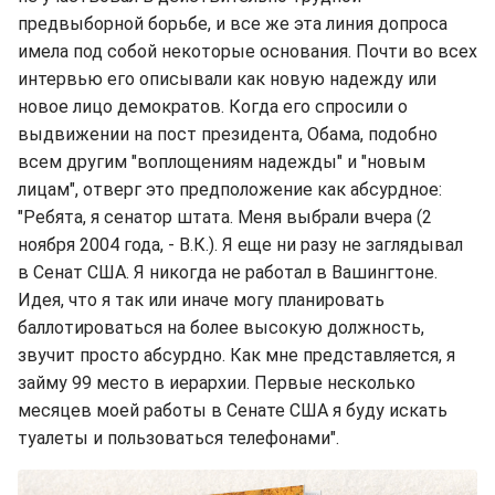
предвыборной борьбе, и все же эта линия допроса
имела под собой некоторые основания. Почти во всех
интервью его описывали как новую надежду или
новое лицо демократов. Когда его спросили о
выдвижении на пост президента, Обама, подобно
всем другим "воплощениям надежды" и "новым
лицам", отверг это предположение как абсурдное:
"Ребята, я сенатор штата. Меня выбрали вчера (2
ноября 2004 года, - В.К.). Я еще ни разу не заглядывал
в Сенат США. Я никогда не работал в Вашингтоне.
Идея, что я так или иначе могу планировать
баллотироваться на более высокую должность,
звучит просто абсурдно. Как мне представляется, я
займу 99 место в иерархии. Первые несколько
месяцев моей работы в Сенате США я буду искать
туалеты и пользоваться телефонами".