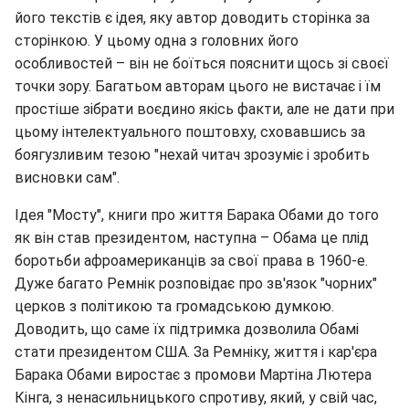
його текстів є ідея, яку автор доводить сторінка за
сторінкою. У цьому одна з головних його
особливостей – він не боїться пояснити щось зі своєї
точки зору. Багатьом авторам цього не вистачає і їм
простіше зібрати воєдино якісь факти, але не дати при
цьому інтелектуального поштовху, сховавшись за
боягузливим тезою "нехай читач зрозуміє і зробить
висновки сам".
Ідея "Мосту", книги про життя Барака Обами до того
як він став президентом, наступна – Обама це плід
боротьби афроамериканців за свої права в 1960-е.
Дуже багато Ремнік розповідає про зв'язок "чорних"
церков з політикою та громадською думкою.
Доводить, що саме їх підтримка дозволила Обамі
стати президентом США. За Ремніку, життя і кар'єра
Барака Обами виростає з промови Мартіна Лютера
Кінга, з ненасильницького спротиву, який, у свій час,