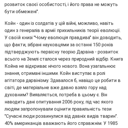
розвиток своєї особистості, і його права не можуть
бути обмежені".
Койн - один із солдатів у цій війні, можливо, навіть
один з генералів в армії прихильників теорії еволюції.
У своїй книзі "Чому еволюція правдива" він доводить,
що факти, зібрані науковцями за останні 150 років
підтверджують первісну теорію Дарвіна - розвиток
всього на Землі сталося через природний відбір. Книга
Койна не відкриває нічого нового. Вона узагальнює
знання, отримані іншими. Койн виступає в ролі
агітатора дарвінізму. Здавалося б, навіщо це робити в
світі, де матеріальне вже давно взяло гору над
духовним? Виявляється, потреба в цьому є. Він
наводить дані опитування 2006 року, під час якого
людям запропонували оцінити правильність тези
"Сучасні люди розвинулися від давніх видів тварин".
40% американців вважають його справжнім. У 1985