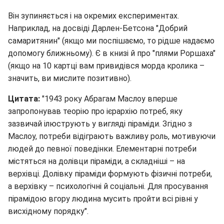
Він зупиняється і на окремих експериментах.
Наприклад, на досвіді Дарлен-Бетсона "Добрий
самаритянин" (якщо ми поспішаємо, то рідше надаємо
допомогу ближньому). Є в книзі й про "плями Роршаха"
(якщо на 10 картці вам привидівся морда кролика –
значить, ви мислите позитивно).
Цитата:
"1943 року Абрагам Маслоу вперше
запропонував теорію про ієрархію потреб, яку
зазвичай ілюструють у вигляді піраміди. Згідно з
Маслоу, потреби відіграють важливу роль, мотивуючи
людей до певної поведінки. Елементарні потреби
містяться на долівци піраміди, а складніші – на
верхівці. Долівку піраміди формують фізичні потреби,
а верхівку – психологічні й соціальні. Для просування
пірамідою вгору людина мусить пройти всі рівні у
висхідному порядку".