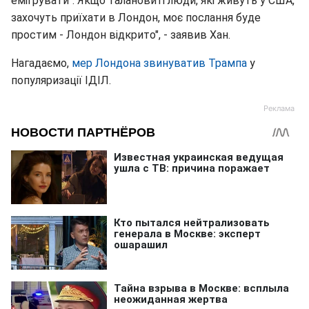
емігрувати". Якщо талановиті люди, які живуть у США,
захочуть приїхати в Лондон, моє послання буде
простим - Лондон відкрито", - заявив Хан.
Нагадаємо,
мер Лондона звинуватив Трампа
у
популяризації ІДІЛ.