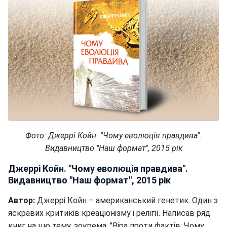
Фото: Джеррі Койн. "Чому еволюція правдива".
Видавництво "Наш формат", 2015 рік
Джеррі Койн. "Чому еволюція правдива".
Видавництво "Наш формат", 2015 рік
Автор:
Джеррі Койн – американський генетик. Один з
яскравих критиків креаціонізму і релігії. Написав ряд
книг на цю тему, зокрема, "Віра проти фактів: Чому