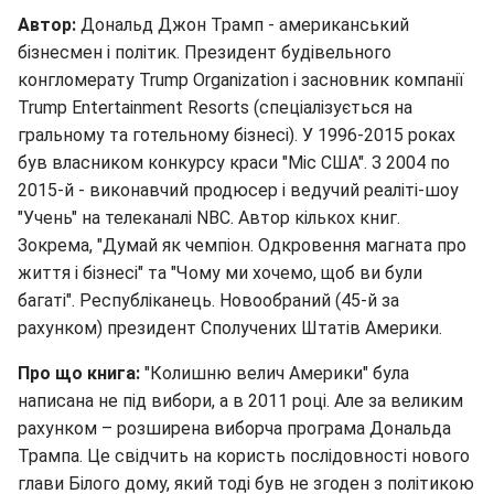
Автор:
Дональд Джон Трамп - американський
бізнесмен і політик. Президент будівельного
конгломерату Trump Organization і засновник компанії
Trump Entertainment Resorts (спеціалізується на
гральному та готельному бізнесі). У 1996-2015 роках
був власником конкурсу краси "Міс США". З 2004 по
2015-й - виконавчий продюсер і ведучий реаліті-шоу
"Учень" на телеканалі NBC. Автор кількох книг.
Зокрема, "Думай як чемпіон. Одкровення магната про
життя і бізнесі" та "Чому ми хочемо, щоб ви були
багаті". Республіканець. Новообраний (45-й за
рахунком) президент Сполучених Штатів Америки.
Про що книга:
"Колишню велич Америки" була
написана не під вибори, а в 2011 році. Але за великим
рахунком – розширена виборча програма Дональда
Трампа. Це свідчить на користь послідовності нового
глави Білого дому, який тоді був не згоден з політикою