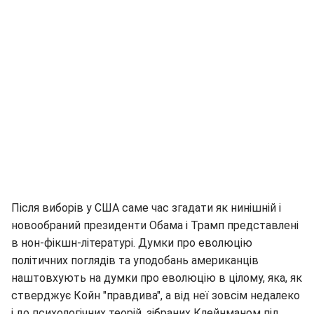
Після виборів у США саме час згадати як нинішній і
новообраний президенти Обама і Трамп представлені
в нон-фікшн-літературі. Думки про еволюцію
політичних поглядів та уподобань американців
наштовхують на думки про еволюцію в цілому, яка, як
стверджує Койн "правдива", а від неї зовсім недалеко
і до психологічних теорій, зібраних Клейнманом під