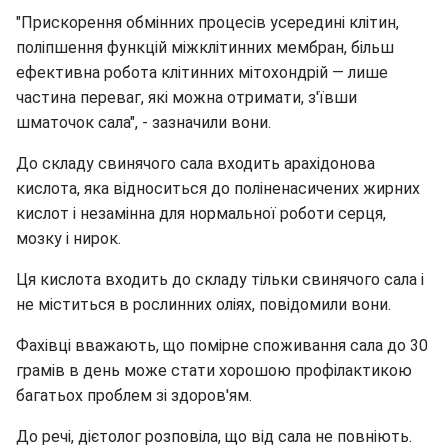
"Прискорення обмінних процесів усередині клітин,
поліпшення функцій міжклітинних мембран, більш
ефективна робота клітинних мітохондрій — лише
частина переваг, які можна отримати, з'ївши
шматочок сала", - зазначили вони.
До складу свинячого сала входить арахідонова
кислота, яка відноситься до поліненасичених жирних
кислот і незамінна для нормальної роботи серця,
мозку і нирок.
Ця кислота входить до складу тільки свинячого сала і
не міститься в рослинних оліях, повідомили вони.
Фахівці вважають, що помірне споживання сала до 30
грамів в день може стати хорошою профілактикою
багатьох проблем зі здоров'ям.
До речі, дієтолог розповіла, що від сала не повніють.