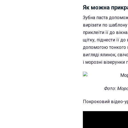
Як можна прикра
Зубна паста допомож
вирізати по шаблону
приклеїти її до вікн
щітку, піднести її д
допомогою тонкого 
вигляді ялинок, свічо
і морозні візерунки г
Фото: Моро
Покроковий відео-ур