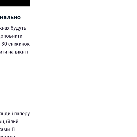
інально
кнах будуть
 Доповнити
0-30 сніжинок
ти на вікні і
янди і паперу
н, білий
ами. Її