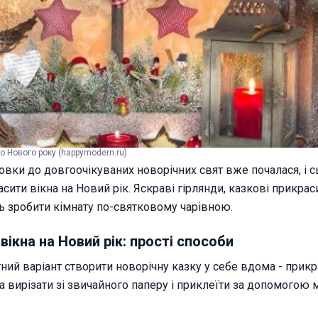
о Нового року (happymodern.ru)
овки до довгоочікуваних новорічних свят вже почалася, і 
асити вікна на Новий рік. Яскраві гірлянди, казкові прикрас
 зробити кімнату по-святковому чарівною.
вікна на Новий рік: прості способи
ий варіант створити новорічну казку у себе вдома - прикр
а вирізати зі звичайного паперу і приклеїти за допомогою