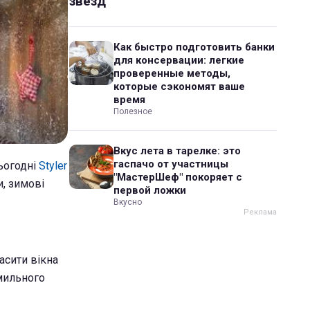
звезд
Как быстро подготовить банки
для консервации: легкие
проверенные методы,
которые сэкономят ваше
время
Полезное
Вкус лета в тарелке: это
гаспачо от участницы
сьогодні
Styler
"МастерШеф" покоряет с
и, зимові
первой ложки
Вкусно
асити вікна
 мильного