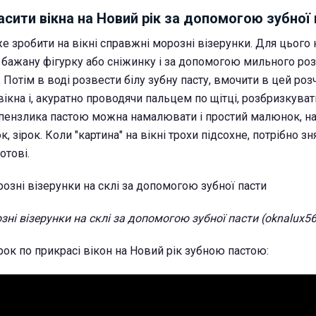
сити вікна на Новий рік за допомогою зубної
е зробити на вікні справжні морозні візерунки. Для цього
 бажану фігурку або сніжинку і за допомогою мильного ро
а. Потім в воді розвести білу зубну пасту, вмочити в цей роз
о вікна і, акуратно проводячи пальцем по щітці, розбризкуват
пензлика пастою можна намалювати і простий малюнок, на
к, зірок. Коли "картина" на вікні трохи підсохне, потрібно зн
отові.
зні візерунки на склі за допомогою зубної пасти (oknalux56
ок по прикрасі вікон на Новий рік зубною пастою: