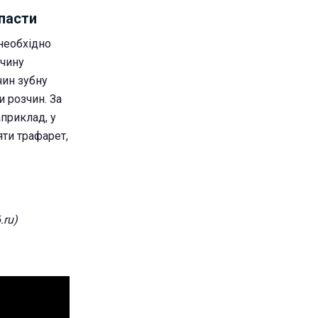
 пасти
 необхідно
зчину
чин зубну
и розчин. За
приклад, у
яти трафарет,
.ru)