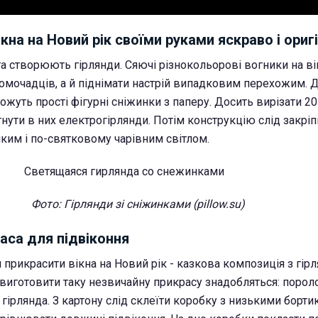
ікна на Новий рік своїми руками яскраво і ориг
а створюють гірлянди. Сяючі різнокольорові вогники на ві
домочадців, а й піднімати настрій випадковим перехожим.
жуть прості фігурні сніжинки з паперу. Досить вирізати 2
гнути в них електрогірлянди. Потім конструкцію слід закріпи
ким і по-святковому чарівним світлом.
Фото: Гірлянди зі сніжинками (pillow.su)
аса для підвіконня
 прикрасити вікна на Новий рік - казкова композиція з гірл
 виготовити таку незвичайну прикрасу знадобляться: пороло
, гірлянда. З картону слід склеїти коробку з низькими бортик