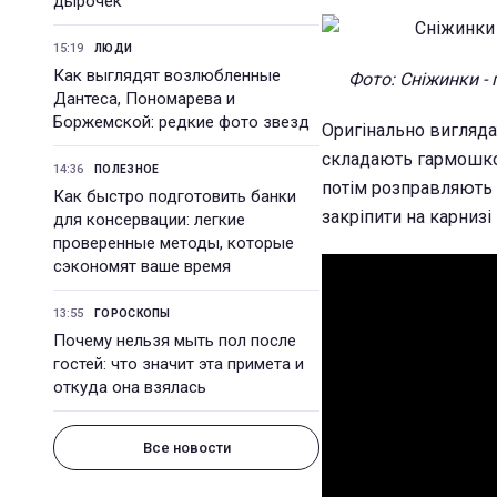
дырочек
15:19
ЛЮДИ
Как выглядят возлюбленные
Фото: Сніжинки - 
Дантеса, Пономарева и
Боржемской: редкие фото звезд
Оригінально вигляда
складають гармошкою
14:36
ПОЛЕЗНОЕ
потім розправляють 
Как быстро подготовить банки
закріпити на карнизі 
для консервации: легкие
проверенные методы, которые
сэкономят ваше время
13:55
ГОРОСКОПЫ
Почему нельзя мыть пол после
гостей: что значит эта примета и
откуда она взялась
Все новости