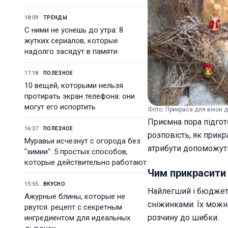
18:09
ТРЕНДЫ
С ними не уснешь до утра: 8
жутких сериалов, которые
надолго засядут в памяти
17:18
ПОЛЕЗНОЕ
10 вещей, которыми нельзя
протирать экран телефона: они
могут его испортить
Фото: Прикраса для вікон д
Приємна пора підгот
16:37
ПОЛЕЗНОЕ
розповість, як прикр
Муравьи исчезнут с огорода без
атрибути допоможуть
"химии": 5 простых способов,
которые действительно работают
Чим прикрасити 
15:55
ВКУСНО
Найлегший і бюджетн
Ажурные блины, которые не
сніжинками. Їх можн
рвутся: рецепт с секретным
розчину до шибки.
ингредиентом для идеальных