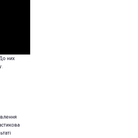
До них
у.
овлення
ластикова
ьтаті