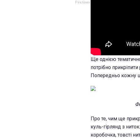
Ще однією тематично
потрібно прикріпити 
Попередньо кожну ш
Фо
Про те, чим ще прикр
куль-гірлянд з ниток
коробочка, товсті нит