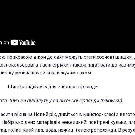
ю прикрасою вікон до свят можуть стати соснові шишки. 
різнокольорові атласні стрічки і також підв'язати до карниз
ишку можна покрити блискучим лаком.
то: Шишки підійдуть для віконної гірлянди (pillow.su)
асити вікна на Новий рік, дивіться в майстер-класі з вигот
. Набір вихідних матеріалів невеликий: повітряні кульки, п
ки, голка, клей пва, вода, ножиці і електрогірлянди. В резул