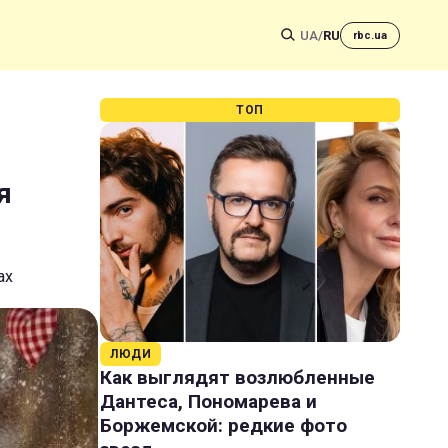
UA
/
RU
rbc.ua
ТОП
я
ах
ЛЮДИ
Как выглядят возлюбленные
Дантеса, Пономарева и
Боржемской: редкие фото