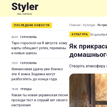
Главная
›
Культура
›
Як при
ПОСЛЕДНИЕ НОВОСТИ
03 декабря 
КУЛЬТУРА
06:07
ГОРОСКОПЫ
Таро-гороскоп на 8 августа: кому
Як прикраси
карты обещают успех, перемены
домашньог
и новые шансы
19:51
ГОРОСКОПЫ
Створіть атмосферу 
Финансовая удача уже близко:
эти 4 знака Зодиака могут
разбогатеть до конца года
18:49
ТРЕНДЫ
Какая ты новая украинская песня:
проходи тест и слушай хит своего
настроения