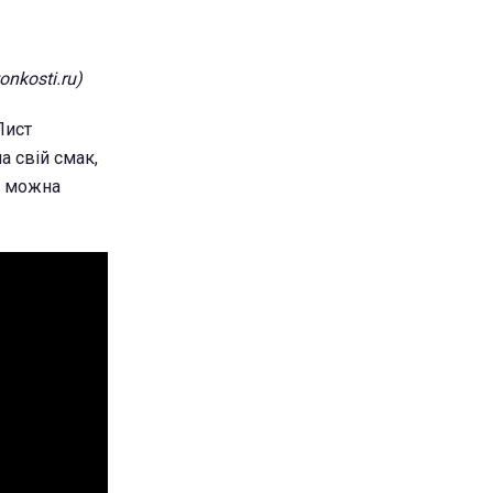
nkosti.ru)
Лист
 свій смак,
и можна