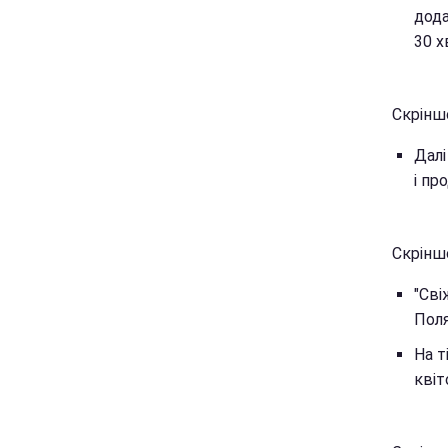
дода
30 х
Скрінш
Далі
і пр
Скрінш
"Сві
Поля
На т
квіт