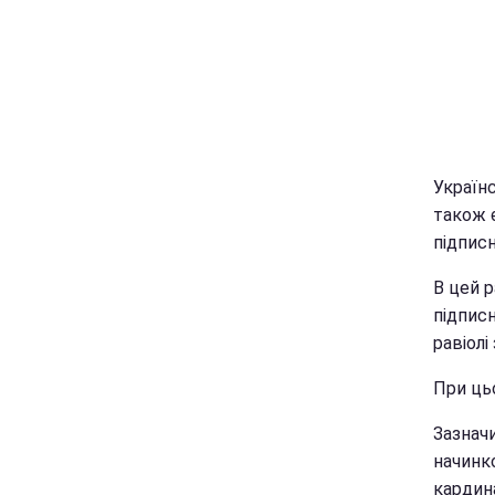
Україн
також є
підпис
В цей р
підпис
равіолі
При цьо
Зазначи
начинко
кардина