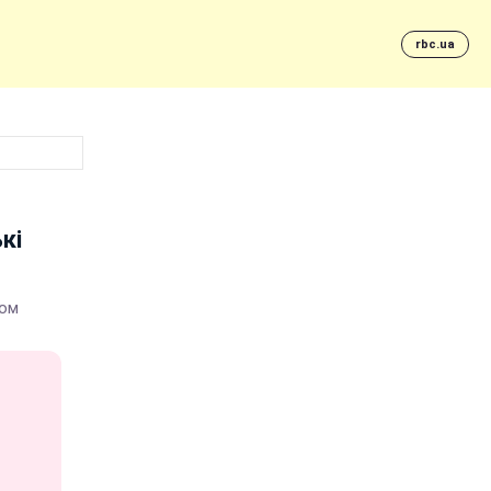
rbc.ua
кі
том