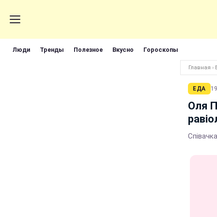
Люди
Тренды
Полезное
Вкусно
Гороскопы
Главная
›
ЕДА
19
Оля П
равіо
Співачк