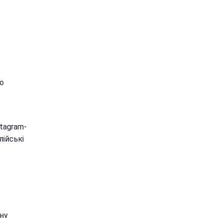
о
tagram-
лійські
ну