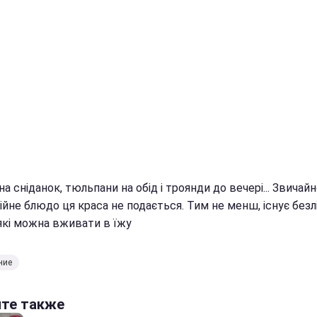
на сніданок, тюльпани на обід і троянди до вечері... Звичайн
йне блюдо ця краса не подається. Тим не менш, існує безл
 які можна вживати в їжу
ние
йте также