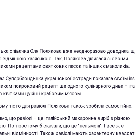
ська співачка Оля Полякова вже неодноразово доводила, щ
 відмінною хазяєчкою. Так, Полякова ділилася зі своїми
никами рецептами святкових пасок та інших смаколиків.
аз Суперблондинка української естради показала своїм ins
никам покроковий рецепт ще одного кулінарного дива – іта
 з квітками цукіні і крабовим м'ясом.
му тісто для равіолі Полякова також зробила самостійно.
мо, що равіолі – це італійський макаронне виріб з різною
ю. По-простому б сказали, що це "пельмені". І все ж є
льні відмінності. Також равіолі мають характерну квадрат