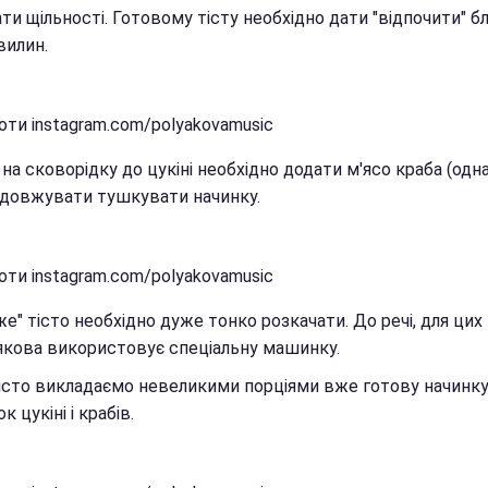
ти щільності. Готовому тісту необхідно дати "відпочити" б
вилин.
оти instagram.com/polyakovamusic
 на сковорідку до цукіні необхідно додати м'ясо краба (одн
одовжувати тушкувати начинку.
оти instagram.com/polyakovamusic
же" тісто необхідно дуже тонко розкачати. До речі, для цих 
кова використовує спеціальну машинку.
істо викладаємо невеликими порціями вже готову начинку
ок цукіні і крабів.