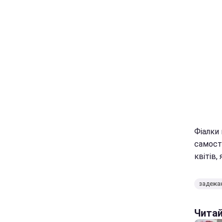
Фіалки 
самості
квітів,
задежа
Чита