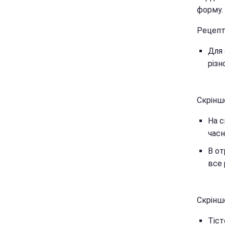
форму.
Рецепт 
Для 
різн
Скрінш
На с
часн
В от
все 
Скрінш
Тіст