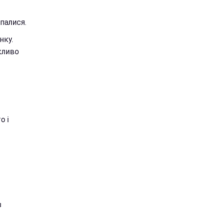
палися.
нку.
жливо
о і
з