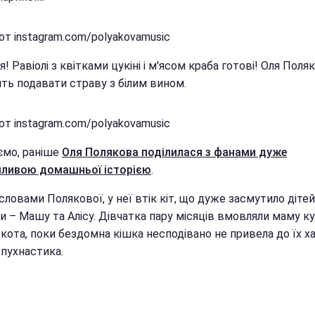
от instagram.com/polyakovamusic
я! Равіолі з квітками цукіні і м'ясом краба готові! Оля Поля
ть подавати страву з білим вином.
от instagram.com/polyakovamusic
ємо, раніше
Оля Полякова поділилася з фанами дуже
ливою домашньої історією
.
 словами Полякової, у неї втік кіт, що дуже засмутило дітей
и – Машу та Алісу. Дівчатка пару місяців вмовляли маму к
кота, поки бездомна кішка несподівано не привела до їх х
 пухнастика.