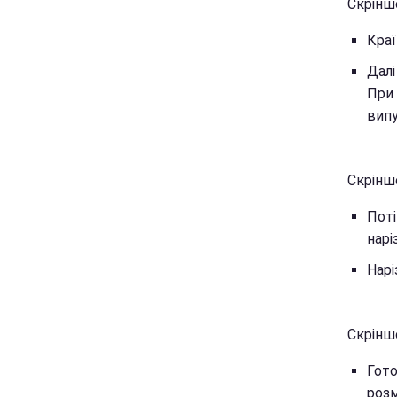
Скрінш
Краї
Далі
При 
випу
Скрінш
Поті
нарі
Нарі
Скрінш
Гото
роз