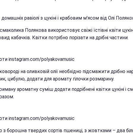
домашніх равіолі з цукіні і крабовим м'ясом від Олі Поляко
смаколика Полякова використовує свіжі їстівні квіти цукін
овид кабачків. Квітки потрібно порізати на дрібні частини.
оти instagram.com/polyakovamusic
ковороді на оливковій олії необхідно підсмажити дрібно на
ик, цибулю, додати для аромату гілочки розмарину.
риману ароматну суміш додати подрібнені квітки цукіні і 
разом.
оти instagram.com/polyakovamusic
о з борошна твердих сортів пшениці, з жовтками – два біл