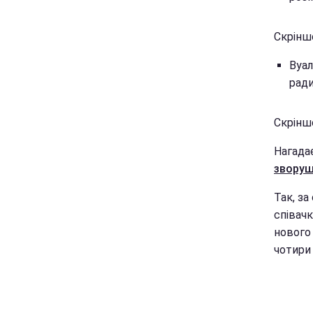
Скрінш
Вуал
ради
Скрінш
Нагада
зворуш
Так, за
співачк
нового 
чотири