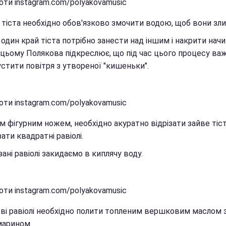
оти instagram.com/polyakovamusic
 тіста необхідно обов'язково змочити водою, щоб вони зли
 один край тіста потрібно занести над іншим і накрити начи
цьому Полякова підкреслює, що під час цього процесу ва
стити повітря з утвореної "кишеньки".
оти instagram.com/polyakovamusic
м фігурним ножем, необхідно акуратно відрізати зайве тіст
зати квадратні равіолі.
зані равіолі закидаємо в киплячу воду.
оти instagram.com/polyakovamusic
ві равіолі необхідно полити топленим вершковим маслом 
марином.