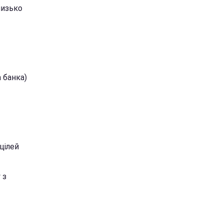
лизько
а банка)
цілей
 з