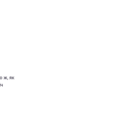
о ж, як
іч