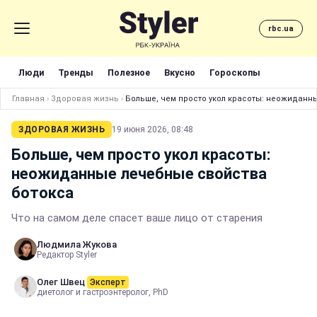
rbc.ua
Люди
Тренды
Полезное
Вкусно
Гороскопы
Главная
›
Здоровая жизнь
›
Больше, чем просто укол красоты: неожиданн
ЗДОРОВАЯ ЖИЗНЬ
19 июня 2026, 08:48
Больше, чем просто укол красоты:
неожиданные лечебные свойства
ботокса
Что на самом деле спасет ваше лицо от старения
Людмила Жукова
Редактор Styler
Олег Швец
Эксперт
диетолог и гастроэнтеролог, PhD