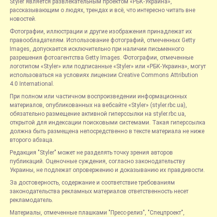
Styler является развлекательным проектом «РБК-Украина»,
рассказывающим о людях, трендах и всё, что интересно читать вне
новостей.
Фотографии, иллюстрации и другие изображения принадлежат их
правообладателям. Использование фотографий, отмеченных Getty
Images, допускается исключительно при наличии письменного
разрешения фотоагентства Getty Images. Фотографии, отмеченные
логотипом «Styler» или подписанные «Styler» или «РБК-Украина», могут
использоваться на условиях лицензии Creative Commons Attribution
4.0 International.
При полном или частичном воспроизведении информационных
материалов, опубликованных на вебсайте «Styler» (styler.rbc.ua),
обязательно размещение активной гиперссылки на styler.rbc.ua,
открытой для индексации поисковыми системами. Такая гиперссылка
должна быть размещена непосредственно в тексте материала не ниже
второго абзаца.
Редакция "Styler" может не разделять точку зрения авторов
публикаций. Оценочные суждения, согласно законодательству
Украины, не подлежат опровержению и доказыванию их правдивости.
За достоверность, содержание и соответствие требованиям
законодательства рекламных материалов ответственность несет
рекламодатель.
Материалы, отмеченные плашками "Пресс-релиз", "Спецпроект",