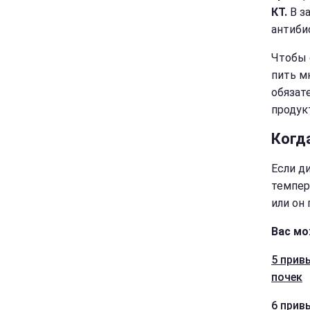
КТ.
В з
антиби
Чтобы 
пить м
обязат
продук
Когд
Если д
темпер
или он
Вас мо
5 прив
почек
6 прив