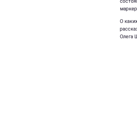
состоя
маркер
О каки
расск
Олега 