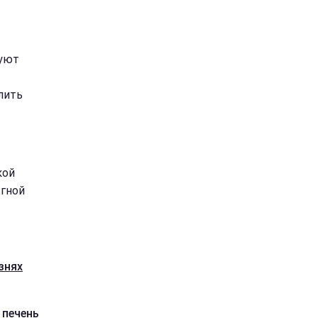
туют
лить
кой
 гной
знях
 печень