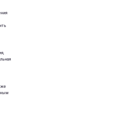
ения
ить
я,
ильная
кже
нным