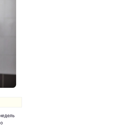
недель
то