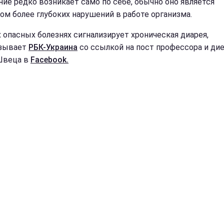
ние редко возникает само по себе, обычно оно является
ом более глубоких нарушений в работе организма.
х опасных болезнях сигнализирует хроническая диарея,
азывает
РБК-Украина
со ссылкой на пост профессора и ди
Швеца в
Facebook.