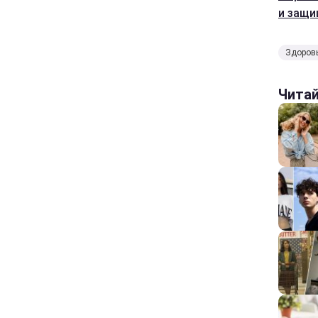
и защи
Здоров
Чита