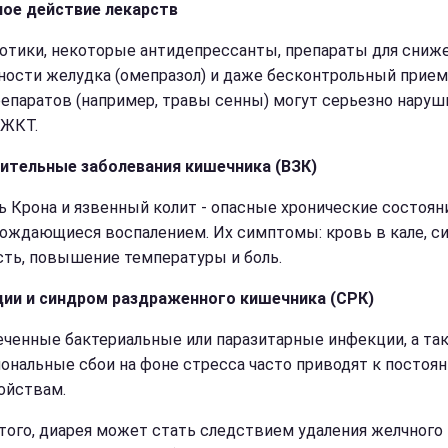
ое действие лекарств
отики, некоторые антидепрессанты, препараты для сниж
ности желудка (омепразол) и даже бесконтрольный прием
епаратов (например, травы сенны) могут серьезно наруш
 ЖКТ.
ительные заболевания кишечника (ВЗК)
ь Крона и язвенный колит - опасные хронические состояни
ождающиеся воспалением. Их симптомы: кровь в кале, с
сть, повышение температуры и боль.
ии и синдром раздраженного кишечника (СРК)
ченные бактериальные или паразитарные инфекции, а та
ональные сбои на фоне стресса часто приводят к постоя
ойствам.
того, диарея может стать следствием удаления желчного