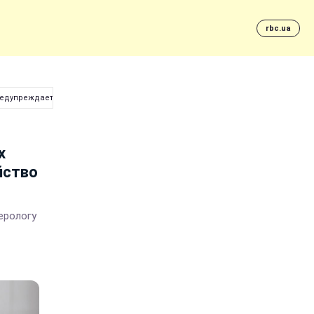
rbc.ua
предупреждает хроническое расстройство желудка
х
йство
ерологу