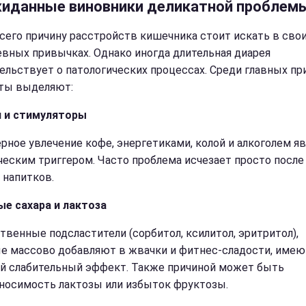
иданные виновники деликатной проблем
сего причину расстройств кишечника стоит искать в сво
вных привычках. Однако иногда длительная диарея
ельствует о патологических процессах. Среди главных пр
ты выделяют:
 и стимуляторы
рное увлечение кофе, энергетиками, колой и алкоголем я
ческим триггером. Часто проблема исчезает просто после
 напитков.
е сахара и лактоза
твенные подсластители (сорбитол, ксилитол, эритритол),
е массово добавляют в жвачки и фитнес-сладости, имею
 слабительный эффект. Также причиной может быть
носимость лактозы или избыток фруктозы.