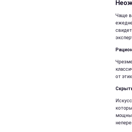
Неож
Чаще в
ежедне
свидет
экспер
Рацион
Чрезме
класси
от этих
Скрыты
Искусс
которы
мощный
непере