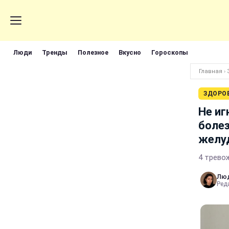
Люди
Тренды
Полезное
Вкусно
Гороскопы
Главная
›
ЗДОРО
Не иг
болез
желу
4 трево
Лю
Реда