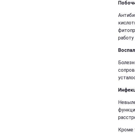
Побочн
Антиби
кислот
фитопр
работу
Воспал
Болезн
сопров
устало
Инфекц
Невыле
функци
расстр
Кроме 