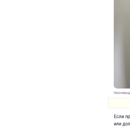
Неочевидн
Если п
или до