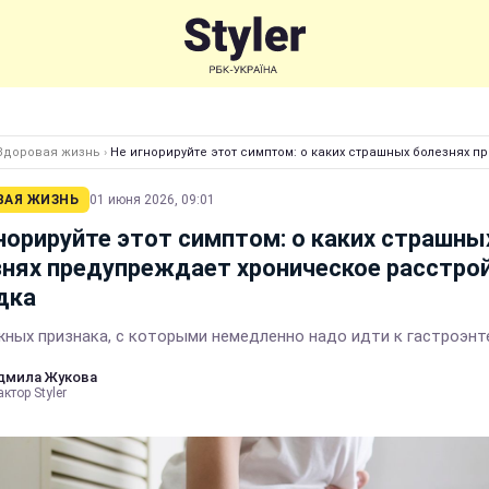
Здоровая жизнь
›
Не игнорируйте этот симптом: о каких страшных болезнях 
ВАЯ ЖИЗНЬ
01 июня 2026, 09:01
норируйте этот симптом: о каких страшны
нях предупреждает хроническое расстро
дка
жных признака, с которыми немедленно надо идти к гастроэнт
дмила Жукова
ктор Styler