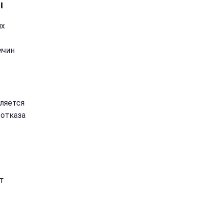
ы
их
ичин
вляется
 отказа
т