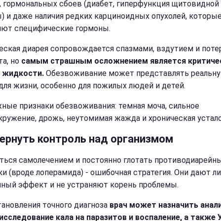
, гормональных сбоев (диабет, гиперфункция щитовидной
) и даже наличия редких карциноидных опухолей, которы
ют специфические гормоны.
еская диарея сопровождается спазмами, вздутием и поте
та, но
самым страшным осложнением является критиче
 жидкости.
Обезвоживание может представлять реальн
 для жизни, особенно для пожилых людей и детей.
ные признаки обезвоживания: темная моча, сильное
кружение, дрожь, неутомимая жажда и хроническая устало
вернуть контроль над организмом
ться самолечением и постоянно глотать противодиарейн
ки (вроде лоперамида) - ошибочная стратегия. Они дают л
ный эффект и не устраняют корень проблемы.
тановления точного диагноза
врач может назначить анал
 исследование кала на паразитов и воспаление, а также 