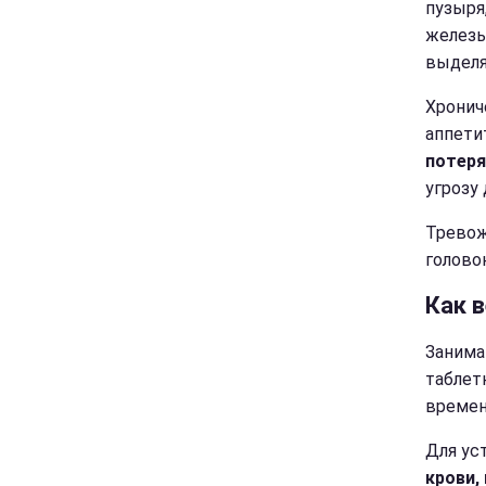
пузыря
железы
выделя
Хронич
аппети
потеря
угрозу
Тревож
голово
Как 
Занима
таблет
времен
Для ус
крови,