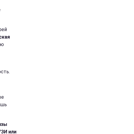
е
рей
ская
ую
сть.
ые
ишь
изы
УЗИ или