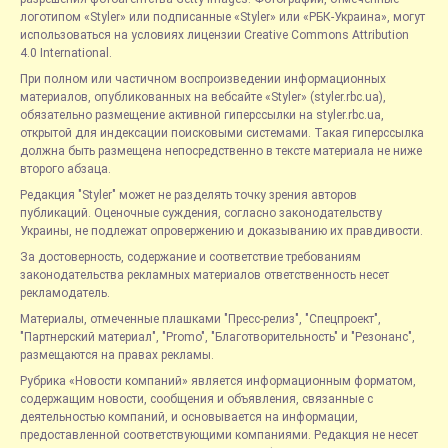
логотипом «Styler» или подписанные «Styler» или «РБК-Украина», могут
использоваться на условиях лицензии Creative Commons Attribution
4.0 International.
При полном или частичном воспроизведении информационных
материалов, опубликованных на вебсайте «Styler» (styler.rbc.ua),
обязательно размещение активной гиперссылки на styler.rbc.ua,
открытой для индексации поисковыми системами. Такая гиперссылка
должна быть размещена непосредственно в тексте материала не ниже
второго абзаца.
Редакция "Styler" может не разделять точку зрения авторов
публикаций. Оценочные суждения, согласно законодательству
Украины, не подлежат опровержению и доказыванию их правдивости.
За достоверность, содержание и соответствие требованиям
законодательства рекламных материалов ответственность несет
рекламодатель.
Материалы, отмеченные плашками "Пресс-релиз", "Спецпроект",
"Партнерский материал", "Promo", "Благотворительность" и "Резонанс",
размещаются на правах рекламы.
Рубрика «Новости компаний» является информационным форматом,
содержащим новости, сообщения и объявления, связанные с
деятельностью компаний, и основывается на информации,
предоставленной соответствующими компаниями. Редакция не несет