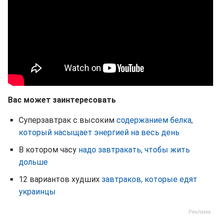
Вас может заинтересовать
Суперзавтрак с высоким
содержанием белка,
который насыщает энергией на весь день
В котором часу
надо завтракать, чтобы жить
дольше
12 вариантов худших
завтраков, которые едят
украинцы