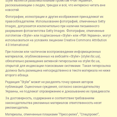
Styler является развлекательным проектом «РБК-Украина»,
рассказывающим о людях, трендах и всё, что интересно читать вне
новостей.
Фотографии, иллюстрации и другие изображения принадлежат их
правообладателям. Использование фотографий, отмеченных Getty
Images, допускается исключительно при наличии письменного
разрешения фотоагентства Getty Images. Фотографии, отмеченные
логотипом «Styler» или подписанные «Styler» или «РБК-Украина», могут
использоваться на условиях лицензии Creative Commons Attribution
4.0 International.
При полном или частичном воспроизведении информационных
материалов, опубликованных на вебсайте «Styler» (styler.rbc.ua),
обязательно размещение активной гиперссылки на styler.rbc.ua,
открытой для индексации поисковыми системами. Такая гиперссылка
должна быть размещена непосредственно в тексте материала не ниже
второго абзаца.
Редакция "Styler" может не разделять точку зрения авторов
публикаций. Оценочные суждения, согласно законодательству
Украины, не подлежат опровержению и доказыванию их правдивости.
За достоверность, содержание и соответствие требованиям
законодательства рекламных материалов ответственность несет
рекламодатель.
Материалы, отмеченные плашками "Пресс-релиз", "Спецпроект",