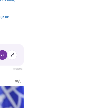
ще не
🔗
VB