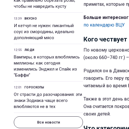
как правильно обрезать розы,
приметах, которые 
чтобы не навредить кусту
Больше интересног
13:39
ВКУСНО
по календарю ВЦУ
И кетчуп не нужен: пикантный
соус из смородины, идеально
дополняющий мясо
Кого чествует
По новому церковн
12:55
ЛЮДИ
Вампиры, в которых влюблялись
(около 660–740 гг.)
миллионы: как сегодня
изменились Энджел и Спайк из
Родился он в Дамаск
"Баффи"
говорить. Его перу
читаемый во время В
12:01
ГОРОСКОПЫ
От страсти до разочарования: эти
Также в этот день 
знаки Зодиака чаще всего
Она считается покро
влюбляются не в тех
своих детей.
Все новости
Что категорич