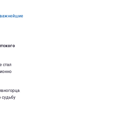
я важнейшие
итского
е стал
ционно
ивногорца.
ю судьбу