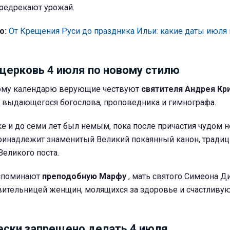
предрекают урожай.
о:
От Крещения Руси до праздника Ильи: какие даты июл
 церковь 4 июля по новому стилю
ому календарю верующие чествуют
святителя Андрея Кр
 – выдающегося богослова, проповедника и гимнографа.
е и до семи лет был немым, пока после причастия чудом н
 принадлежит знаменитый Великий покаянный канон, тради
еликого поста.
вспоминают
преподобную Марфу
, мать святого Симеона Д
вительницей женщин, молящихся за здоровье и счастливу
ески запрещено делать 4 июля