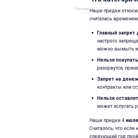
Наши предки относи
считалась временем 
Главный запрет 
настрого запреща
можно вымыть из 
Нельзя покупать
разорвутся, прин
Запрет на дене
контракты или сс
Нельзя оставлят
может испугать ре
Наши предки 4
июля
Считалось, что если
следующий год пройд