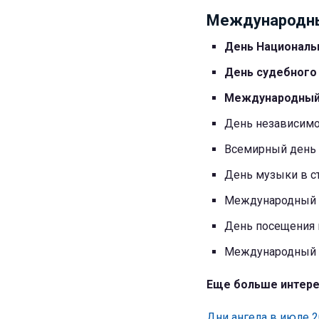
Международны
День Националь
День судебного
Международный 
День независим
Всемирный день 
День музыки в с
Международный д
День посещения 
Международный 
Еще больше интере
Дни ангела в июле 2