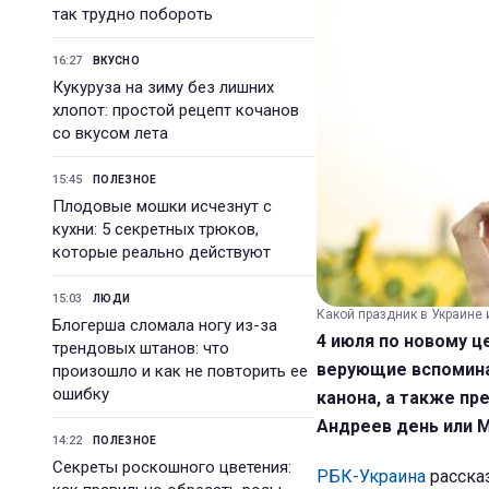
так трудно побороть
16:27
ВКУСНО
Кукуруза на зиму без лишних
хлопот: простой рецепт кочанов
со вкусом лета
15:45
ПОЛЕЗНОЕ
Плодовые мошки исчезнут с
кухни: 5 секретных трюков,
которые реально действуют
15:03
ЛЮДИ
Какой праздник в Украине и
Блогерша сломала ногу из-за
4 июля по новому 
трендовых штанов: что
верующие вспомина
произошло и как не повторить ее
ошибку
канона, а также пр
Андреев день или 
14:22
ПОЛЕЗНОЕ
Секреты роскошного цветения:
РБК-Украина
рассказ