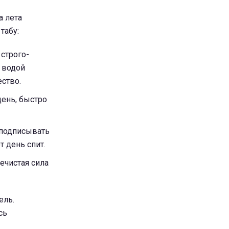
а лета
табу:
строго-
й водой
ство.
ень, быстро
 подписывать
 день спит.
ечистая сила
ель.
сь