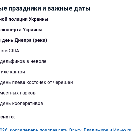
е праздники и важные даты
ной полиции Украины
 эксперта Украины
день Днепра (реки)
ости США
дельфинов в неволе
тиле кантри
ень плева косточек от черешен
местных парков
день кооперативов
сного:
026: когда теперь поздравлять Ольгу, Владимира и Илью 