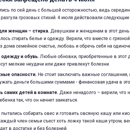
лись по сей день с большой осторожностью, ведь середин
разгула грозовых стихий. 4 июля действовали следующие 
для женщин – стирка.
Девушкам и женщинам в этот день 
лось стирать белье и одежду. Верили, что вместе с грязно
дома семейное счастье, любовь и обречь себя на одиноче
 одежду и обувь.
Любые обновки, приобретенные в этот д
есут мелкие неудачи или даже привлекут болезни.
жные опасности.
Не стоит заключать важные соглашения,
ужать деньги большими суммами - финансовая удача в этот
ь самих детей в комнате.
Даже ненадолго – верили, что н
бенка так, что он начнет заикаться.
пытались собирать овес и готовить овсяную кашу или кис
 каждый член семьи съест хоть ложку такой каши утром, ве
ет в достатке и без болезней.