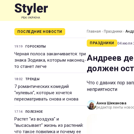
Главная
›
Праздники
›
Андр
ПОСЛЕДНИЕ НОВОСТИ
04 июля 2
ПРАЗДНИКИ
19:19
ГОРОСКОПЫ
Черная полоса заканчивается: три
Андреев ден
знака Зодиака, которым наконец-
должен ост
то станет легче
18:02
ТРЕНДЫ
Что с давних пор з
7 романтических комедий
неприятности
"нулевых", которые хочется
пересматривать снова и снова
Анна Шиканова
редактор ленты ново
17:14
ПОЛЕЗНОЕ
Растет "из воздуха" и
"высасывает" жизнь из растений:
что такое повилика и почему ее