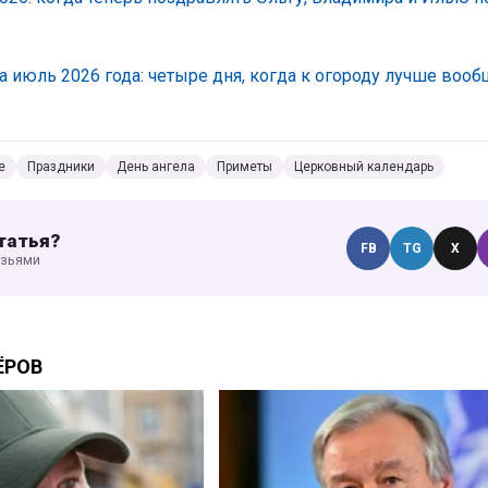
 июль 2026 года: четыре дня, когда к огороду лучше вооб
е
Праздники
День ангела
Приметы
Церковный календарь
татья?
FB
TG
X
узьями