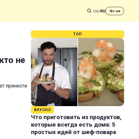
UA
/
RU
rbc.ua
ТОП
кто не
ет принести
ВКУСНО
Что приготовить из продуктов,
которые всегда есть дома: 5
простых идей от шеф-повара