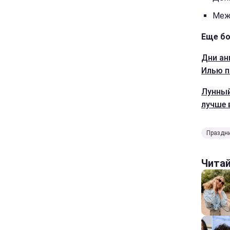
Меж
Еще бо
Дни ан
Илью п
Лунный
лучше 
Праздни
Чита