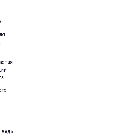
ю
ля
,
астия
кий
а.
ого
, ведь