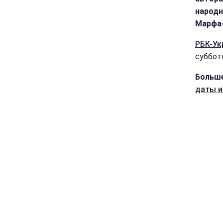
народн
Марфа
РБК-Ук
суббот
Больше
даты и