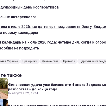
дународный день кооперативов
льше интересного:
гела в июле 2026: когда теперь поздравлять Ольгу, Влади
о новому календарю
 календарь на июль 2026 года: четыре дня, когда к огор
вообще не подходить
ки в Украине
Праздники
День ангела
Приметы
Церковный календ
йте также
Финансовая удача уже близко: эти 4 знака Зодиака м
разбогатеть до конца года
07 августа 2026, 19:51