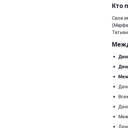
Кто 
Свои и
(Марфа)
Татьяна
Межд
Ден
Ден
Меж
Ден
Все
Ден
Меж
Ден