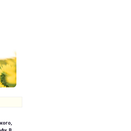
кого,
фу. В