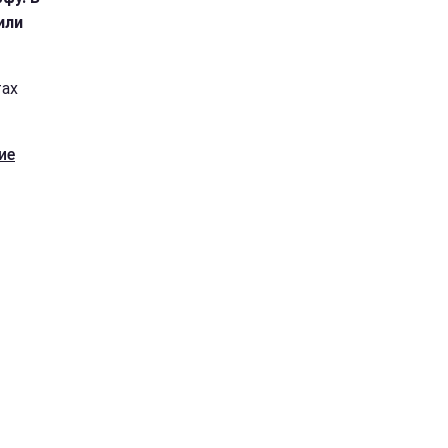
или
тах
ие