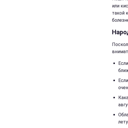
или ки
такой 
болезн
Наро
Поскол
внимат
Если
ближ
Если
очен
Кака
авгу
Обла
лету