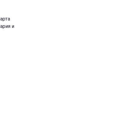
арта
Мария и