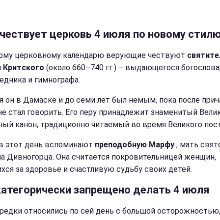
 чествует церковь 4 июля по новому стил
ому церковному календарю верующие чествуют
святите
 Критского
(около 660–740 гг.) – выдающегося богослова
едника и гимнографа.
я он в Дамаске и до семи лет был немым, пока после прич
не стал говорить. Его перу принадлежит знаменитый Вели
ный канон, традиционно читаемый во время Великого пост
в этот день вспоминают
преподобную Марфу
, мать свят
а Дивногорца. Она считается покровительницей женщин,
хся за здоровье и счастливую судьбу своих детей.
категорически запрещено делать 4 июля
редки относились по сей день с большой осторожностью