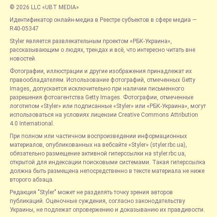
© 2026 LLC «UBT MEDIA»
Идентификатор онлайн-медиа в Реестре субъектов в сфере медиа —
R40-05347
Styler является развлекательным проектом «РБК-Украина»,
рассказывающим о людях, трендах и всё, что интересно читать вне
новостей.
Фотографии, иллюстрации и другие изображения принадлежат их
правообладателям. Использование фотографий, отмеченных Getty
Images, допускается исключительно при наличии письменного
разрешения фотоагентства Getty Images. Фотографии, отмеченные
логотипом «Styler» или подписанные «Styler» или «РБК-Украина», могут
использоваться на условиях лицензии Creative Commons Attribution
4.0 International.
При полном или частичном воспроизведении информационных
материалов, опубликованных на вебсайте «Styler» (styler.rbc.ua),
обязательно размещение активной гиперссылки на styler.rbc.ua,
открытой для индексации поисковыми системами. Такая гиперссылка
должна быть размещена непосредственно в тексте материала не ниже
второго абзаца.
Редакция "Styler" может не разделять точку зрения авторов
публикаций. Оценочные суждения, согласно законодательству
Украины, не подлежат опровержению и доказыванию их правдивости.