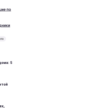
шие по
дники
ела
дома: 5
этой
ех,