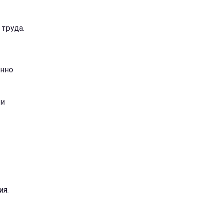
 труда.
енно
ни
ия.