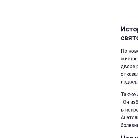
Исто
свят
По нов
жившег
дворе 
отказа
подвер
Также 
. Он и
в непр
Анатол
болезн