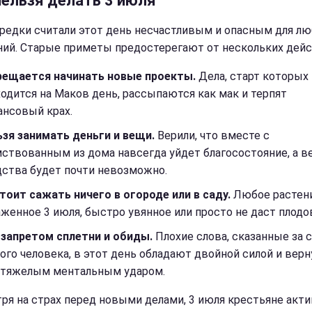
нельзя делать 3 июля
редки считали этот день несчастливым и опасным для л
ний. Старые приметы предостерегают от нескольких дейс
рещается начинать новые проекты.
Дела, старт которых
одится на Маков день, рассыпаются как мак и терпят
ансовый крах.
ьзя занимать деньги и вещи.
Верили, что вместе с
ствованным из дома навсегда уйдет благосостояние, а в
дства будет почти невозможно.
тоит сажать ничего в огороде или в саду.
Любое растени
женное 3 июля, быстро увянное или просто не даст плодо
 запретом сплетни и обиды.
Плохие слова, сказанные за 
ого человека, в этот день обладают двойной силой и верн
 тяжелым ментальным ударом.
ря на страх перед новыми делами, 3 июля крестьяне акт