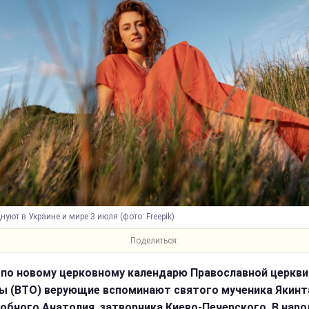
нуют в Украине и мире 3 июля (фото: Freepik)
Поделиться:
 по новому церковному календарю Православной церкви
ы (ВТО) верующие вспоминают святого мученика Якинт
обного Анатолия, затворника Киево-Печерского. В нар