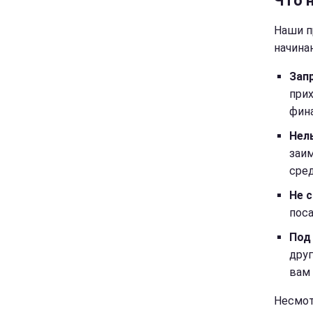
Что 
Наши п
начина
Зап
прих
фин
Нел
заим
сре
Не с
поса
Под
друг
вам
Несмот