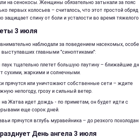
ли на сенокосы. Женщины обязательно затыкали за пояс
ько первых колосьев – считалось, что этот простой обряд
о защищает спину от боли и усталости во время тяжелого
еты 3 июля
 внимательно наблюдали за поведением насекомых, особ
, выступавших главными "синоптиками":
 паук тщательно плетет большую паутину – ближайшие д
т сухими, жаркими и солнечными.
ки прячутся или уничтожают собственные сети – ждите
жную непогоду, грозу и сильный ветер.
 на Жатва идет дождь - по приметам, он будет идти с
ерывами еще сорок дней.
вьи прячутся вглубь муравейника – до резкого похолодан
празднует День ангела 3 июля