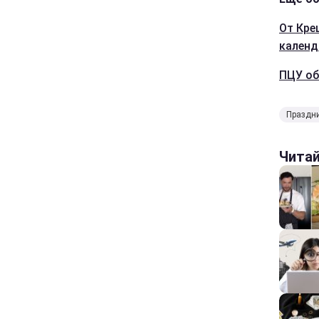
От Кре
кален
ПЦУ об
Праздни
Чита