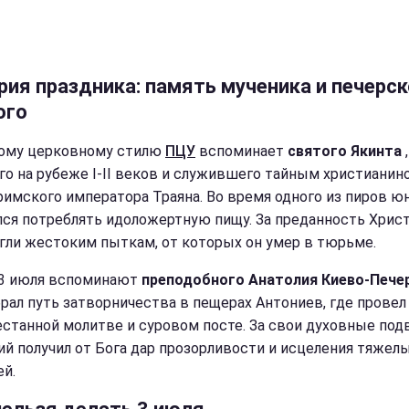
рия праздника: память мученика и печерск
ого
ому церковному стилю
ПЦУ
вспоминает
святого Якинта
,
о на рубеже I-II веков и служившего тайным христианин
римского императора Траяна. Во время одного из пиров 
лся потреблять идоложертную пищу. За преданность Христ
гли жестоким пыткам, от которых он умер в тюрьме.
3 июля вспоминают
преподобного Анатолия Киево-Пече
збрал путь затворничества в пещерах Антониев, где прове
естанной молитве и суровом посте. За свои духовные под
ий получил от Бога дар прозорливости и исцеления тяжел
ей.