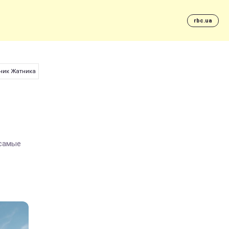
rbc.ua
дник Жатника
 самые