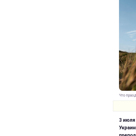
Что празд
3 июля
Украин
препод