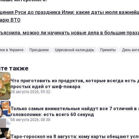
щения Руси до праздника Илии: какие даты июля важней
дарю ВТО
ъяснила, можно ли начинать новые дела в большие праз
ки в Украине
Праздники
Церковный календарь
Приметы
День анг
йте также
Что приготовить из продуктов, которые всегда есть 
простых идей от шеф-повара
08 августа 2026, 09:32
Только самые внимательные найдут все 7 отличий в 
головоломке: есть всего 60 секунд
08 августа 2026, 08:38
Таро-гороскоп на 8 августа: кому карты обещают усп