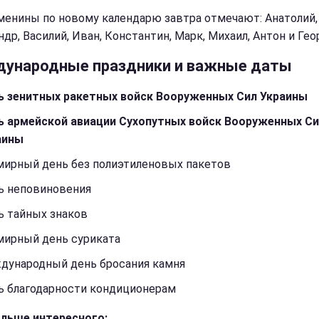
менины по новому календарю завтра отмечают: Анатолий,
др, Василий, Иван, Константин, Марк, Михаил, Антон и Гео
ународные праздники и важные даты
ь зенитных ракетных войск Вооруженных Сил Украины
ь армейской авиации Сухопутных войск Вооруженных С
аины
мирный день без полиэтиленовых пакетов
ь неповиновения
ь тайных знаков
мирный день суриката
дународный день бросания камня
ь благодарности кондиционерам
льше интересного: