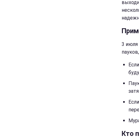
выходи
нескол
надежн
Прим
3 июля
пауков
Если
буду
Пау
затя
Если
пер
Мура
Кто 