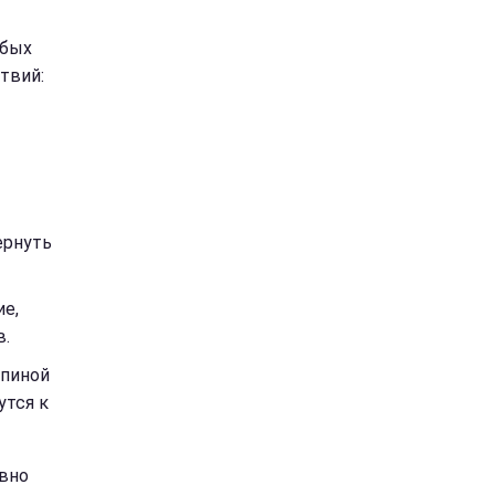
юбых
твий:
ернуть
е,
в.
спиной
утся к
ивно