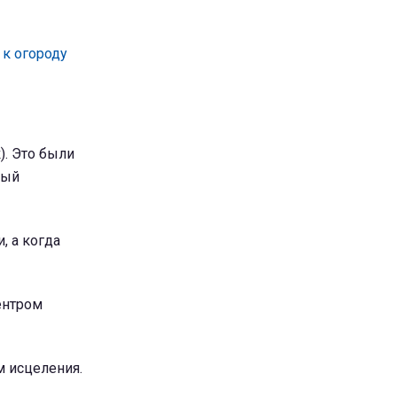
 к огороду
). Это были
ный
, а когда
ентром
м исцеления.