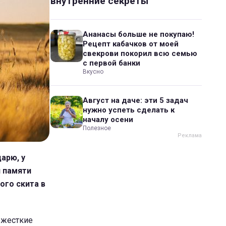
внутренние секреты
Ананасы больше не покупаю!
Рецепт кабачков от моей
свекрови покорил всю семью
с первой банки
Вкусно
Август на даче: эти 5 задач
нужно успеть сделать к
началу осени
Полезное
арю, у
н памяти
ого скита в
 жесткие