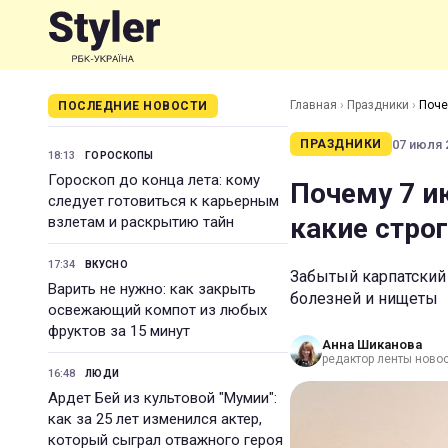
Главная
›
Праздники
›
Поче
ПОСЛЕДНИЕ НОВОСТИ
07 июля 2
ПРАЗДНИКИ
18:13
ГОРОСКОПЫ
Гороскоп до конца лета: кому
Почему 7 и
следует готовиться к карьерным
какие стро
взлетам и раскрытию тайн
17:34
ВКУСНО
Забытый карпатский
Варить не нужно: как закрыть
болезней и нищеты
освежающий компот из любых
фруктов за 15 минут
Анна Шиканова
редактор ленты ново
16:48
ЛЮДИ
Ардет Бей из культовой "Мумии":
как за 25 лет изменился актер,
который сыграл отважного героя