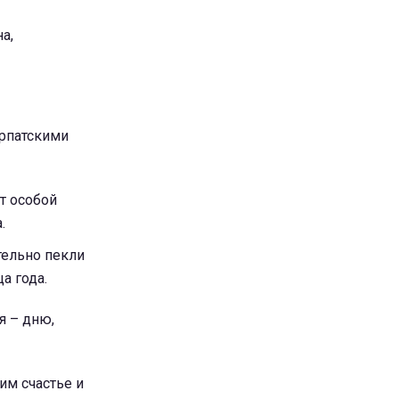
а,
арпатскими
ют особой
.
тельно пекли
а года.
я – дню,
им счастье и