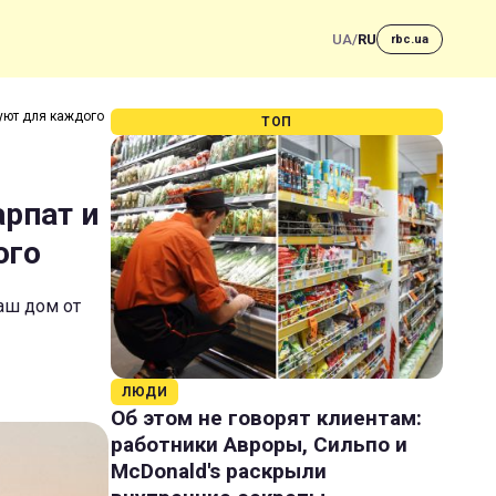
UA
/
RU
rbc.ua
уют для каждого
ТОП
рпат и
ого
аш дом от
ЛЮДИ
Об этом не говорят клиентам:
работники Авроры, Сильпо и
McDonald's раскрыли