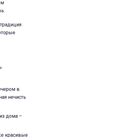
ым
ь.
 традиция
оторые
ь
ечером в
ная нечисть
из дома –
же красивые