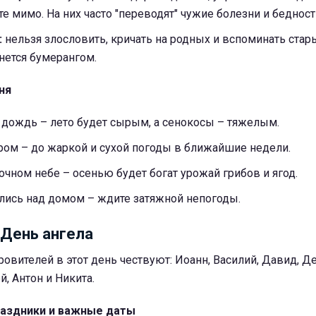
те мимо. На них часто "переводят" чужие болезни и бедност
:
нельзя злословить, кричать на родных и вспоминать ста
нется бумерангом.
ня
 дождь – лето будет сырым, а сенокосы – тяжелым.
ром – до жаркой и сухой погоды в ближайшие недели.
очном небе – осенью будет богат урожай грибов и ягод.
лись над домом – ждите затяжной непогоды.
 День ангела
овителей в этот день чествуют: Иоанн, Василий, Давид, Де
й, Антон и Никита.
аздники и важные даты