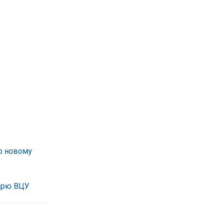
по новому
дарю ВЦУ