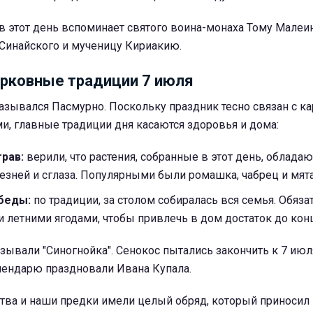
в этот день вспоминает святого воина-монаха Тому Малеин
 Синайского и мученицу Кириакию.
рковные традиции 7 июля
назывался Пасмурно. Поскольку праздник тесно связан с к
, главные традиции дня касаются здоровья и дома:
рав:
верили, что растения, собранные в этот день, облада
езней и сглаза. Популярными были ромашка, чабрец и мята
беды:
по традиции, за столом собиралась вся семья. Обяза
 летними ягодами, чтобы привлечь в дом достаток до конц
азывали "Синогнойка". Сенокос пытались закончить к 7 июл
лендарю праздновали Ивана Купала.
тва и наши предки имели целый обряд, который приносил 