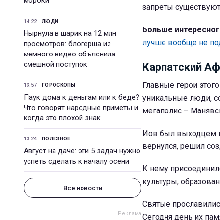
мороки
запреты существуют 
14:22
ЛЮДИ
Больше интересног
Нырнула в шарик на 12 млн
лучше вообще не по
просмотров: блогерша из
мемного видео объяснила
смешной поступок
Карпатский Аф
Главные герои этого
13:57
ГОРОСКОПЫ
Паук дома к деньгам или к беде?
уникальные люди, с
Что говорят народные приметы и
мегаполис – Манявс
когда это плохой знак
Иов был выходцем из
13:24
ПОЛЕЗНОЕ
вернулся, решил соз
Август на даче: эти 5 задач нужно
успеть сделать к началу осени
К нему присоединил
культуры, образован
Все новости
Святые прославилис
Сегодня день их пам