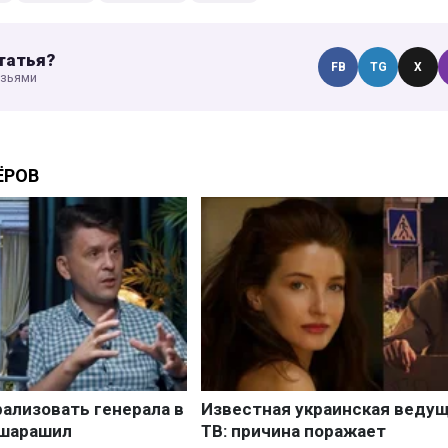
татья?
FB
TG
X
узьями