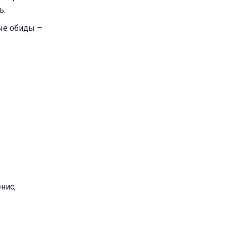
ь.
рые обиды –
нис,