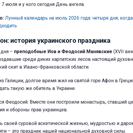
7 июля и у кого сегодня День ангела.
о:
Лунный календарь на июль 2026 года: четыре дня, когда
дходить
он: история украинского праздника
 дня –
преподобные Иов и Феодосий Манявские
(XVII век
оздавшие среди диких карпатских лесов настоящий духов
кий скит в Ивано-Франковской области.
 Галиции, долгое время жил на святой горе Афон в Греции
дать такую же обитель в Украине.
ся Феодосий. Вместе они построили монастырь, ставший ц
ия и обороны прав украинцев.
ь своей суровой аскетической жизнью, мудростью и даро
яти – это праздник нашей национальной духовной силы.