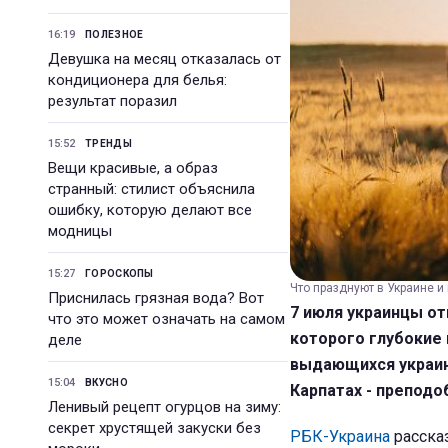
16:19
ПОЛЕЗНОЕ
Девушка на месяц отказалась от
кондиционера для белья:
результат поразил
15:52
ТРЕНДЫ
Вещи красивые, а образ
странный: стилист объяснила
ошибку, которую делают все
модницы
15:27
ГОРОСКОПЫ
Что празднуют в Украине и 
Приснилась грязная вода? Вот
7 июля украинцы о
что это может означать на самом
которого глубокие 
деле
выдающихся украин
15:04
ВКУСНО
Карпатах - преподо
Ленивый рецепт огурцов на зиму:
секрет хрустящей закуски без
РБК-Украина
рассказ