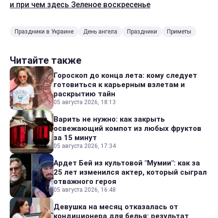
и при чем здесь Зеленое воскресенье
Праздники в Украине
День ангела
Праздники
Приметы
Читайте также
Гороскоп до конца лета: кому следует
готовиться к карьерным взлетам и
раскрытию тайн
05 августа 2026, 18:13
Варить не нужно: как закрыть
освежающий компот из любых фруктов
за 15 минут
05 августа 2026, 17:34
Ардет Бей из культовой "Мумии": как за
25 лет изменился актер, который сыграл
отважного героя
05 августа 2026, 16:48
Девушка на месяц отказалась от
кондиционера для белья: результат