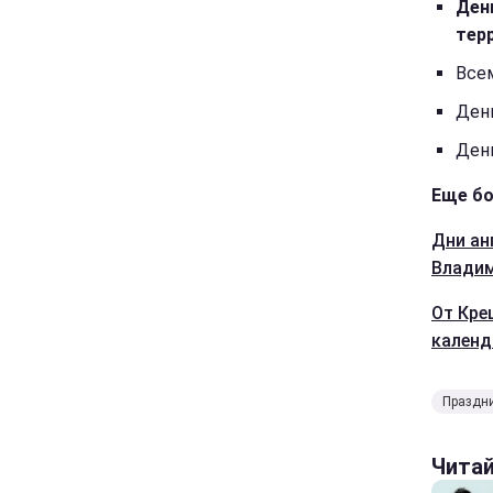
Ден
тер
Все
Ден
Ден
Еще бо
Дни ан
Владим
От Кре
кален
Праздни
Чита