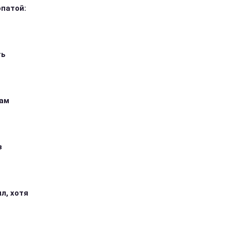
опатой:
ть
кам
з
л, хотя