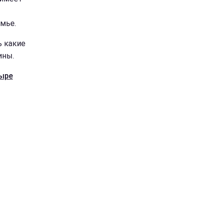
мье.
ь какие
ины.
тыре