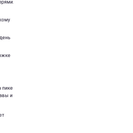
ерями.
икому
 день
ржке
а пике
авы и
ет