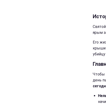
Исто
Святой
ярым з
Его жи
крыши 
убийцу
Глав
Чтобы 
день п
сегодн
Нел
начи