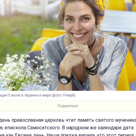
ие 5 июля в Украине и мире (фото: Freepik)
Поделиться:
 день православная церковь чтит память святого мученик
я, епископа Самосатского. В народном же календаре дата
на как Евсеев день. Наши предки верили, что этот период