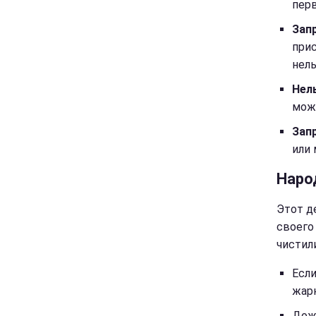
пер
Зап
прис
нель
Нель
мож
Зап
или
Наро
Этот д
своего
чистил
Если
жар
Дожд