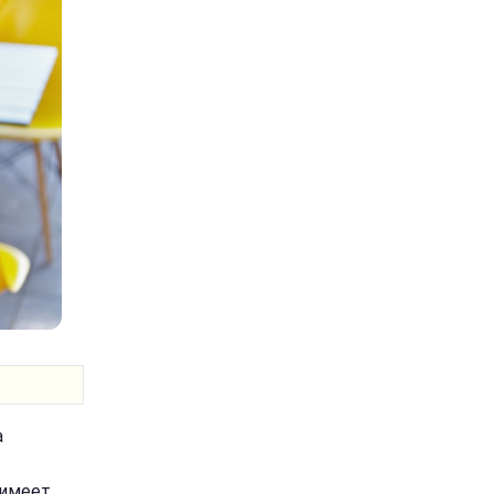
а
 имеет