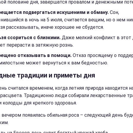
вой половине дня, завершатся провалом и денежными пот
рещается подвергаться искушениям и обману.
Сон,
нившийся в ночь на 5 июля, считается вещим, но о нем н
зя рассказывать, иначе хорошее не сбудется.
зя ссориться с близкими.
Даже мелкий конфликт в этот
ет перерасти в затяжную рознь.
рещено отказывать в помощи.
Отказ просящему о подде
 милостыне может вернуться к вам бедностью.
дные традиции и приметы дня
ень считался временем, когда летняя природа находится н
 расцвета. Традиционно люди собирали лекарственные тр
и колодцы для крепкого здоровья.
 вечером появилась обильная роса – следующий день буд
ким.
ь на Евсеев день сулит богатый урожай хлеба.