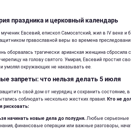
рия праздника и церковный календарь
 мученик Евсевий, епископ Самосатский, жил в IV веке и 
ащитником православной веры во времена преследовани
знь оборвалась трагически: арианская женщина сбросила с
черепицу на голову святого. Умирая, Евсевий простил св
 и умолял окружающих не наказывать ее.
ные запреты: что нельзя делать 5 июля
защитить свой дом от неурядиц и сохранить состояние, в
ытались соблюдать несколько жестких правил.
Кто не до
я рисковать:
ьзя начинать новые дела до полудня.
Любые серьезные
нания, финансовые операции или важные разговоры, нача