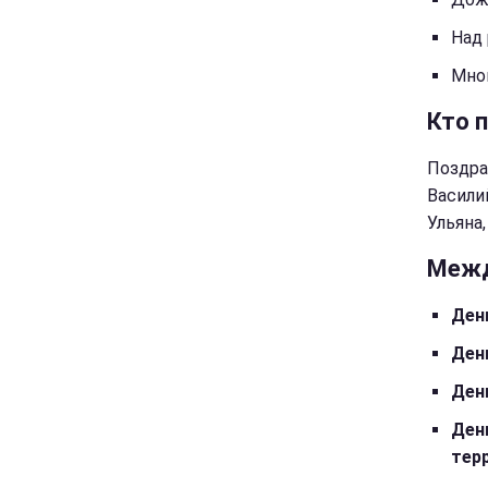
Над 
Мног
Кто 
Поздра
Василий
Ульяна,
Межд
Ден
Ден
Ден
Ден
тер