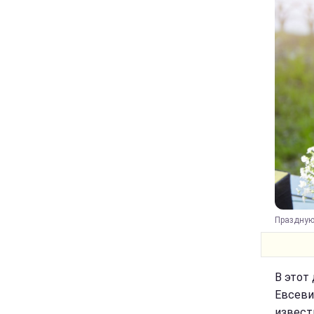
Празднующ
В этот
Евсеви
извест