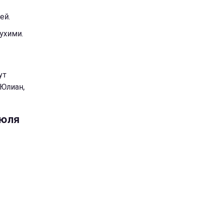
ей.
ухими.
ут
 Юлиан,
июля