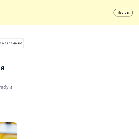
rbc.ua
не навлечь бедность на семью
зя
абу и