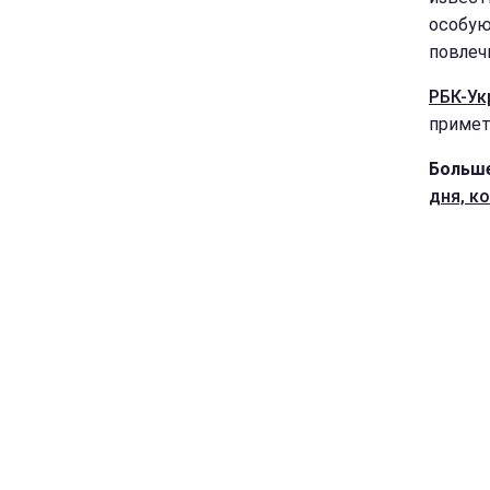
особую
повлеч
РБК-Ук
примет
Больше
дня, к