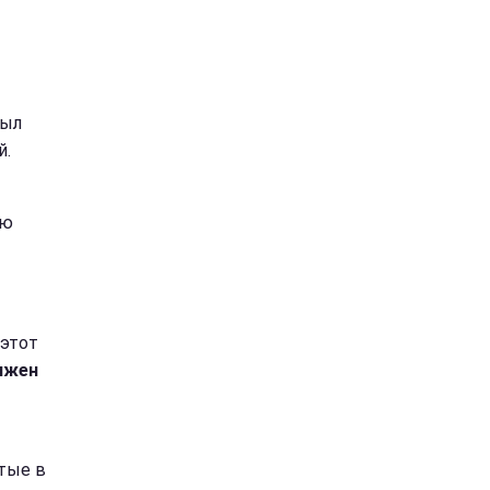
был
й.
ою
 этот
лжен
тые в