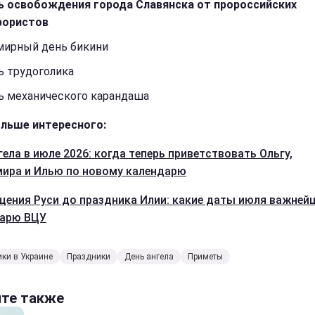
ь освобождения города Славянска от пророссийских
рористов
мирный день бикини
ь трудоголика
ь механического карандаша
льше интересного:
гела в июле 2026: когда теперь приветствовать Ольгу,
ира и Илью по новому календарю
щения Руси до праздника Илии: какие даты июля важней
дарю ВЦУ
ки в Украине
Праздники
День ангела
Приметы
йте также