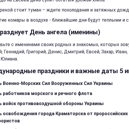
рекой стоит туман – ждите похолодания и затяжных дожд
ие комары в воздухе - ближайшие дни будут теплыми и с
празднует День ангела (именины)
вьте с именинами своих родных и знакомых, которых зов
, Геннадий, Григорий, Денис, Дмитрий, Евсей, Захар, Иван,
 Юлиана.
ународные праздники и важные даты 5 
ь Военно-Морских Сил Вооруженных Сил Украины
ь работников морского и речного флота
ь войск противовоздушной обороны Украины
ь освобождения города Краматорска от пророссийских
рористов