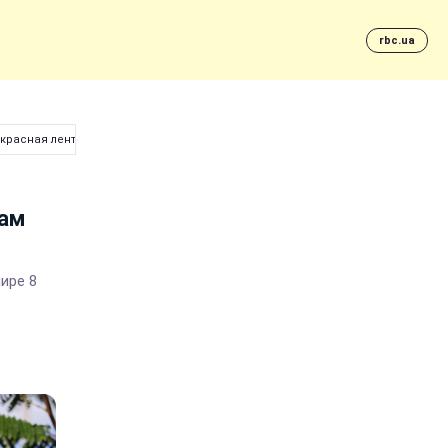
rbc.ua
 красная лента
кам
ире 8