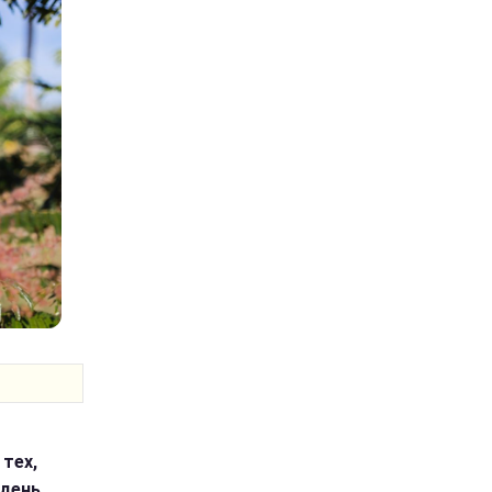
тех,
 день