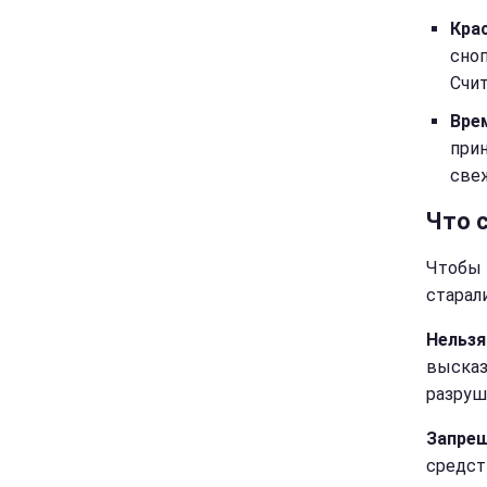
Крас
сноп
Счит
Вре
прин
све
Что 
Чтобы 
старал
Нельзя
высказ
разруш
Запрещ
средст