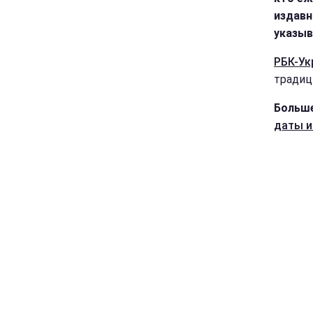
издавн
указыв
РБК-Ук
традиц
Больше
даты и