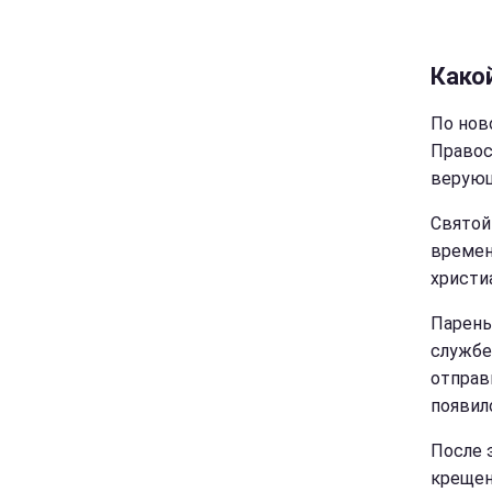
Како
По нов
Правос
верующ
Святой
времен
христи
Парень
службе
отправ
появил
После 
крещен