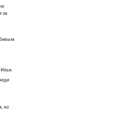
но
я за
юбивым
 Ильи.
реди
.
, но