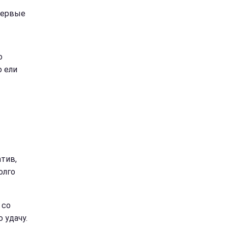
первые
о
о ели
тив,
олго
 со
 удачу.