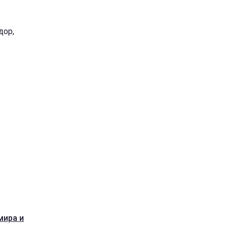
о
дор,
мира и