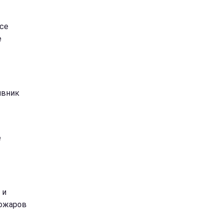
се
е
ивник
е
 и
пожаров