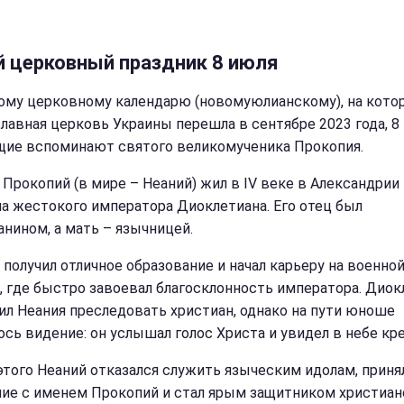
й церковный праздник 8 июля
ому церковному календарю (новомуюлианскому), на кото
лавная церковь Украины перешла в сентябре 2023 года, 8
ие вспоминают святого великомученика Прокопия.
 Прокопий (в мире – Неаний) жил в IV веке в Александрии
а жестокого императора Диоклетиана. Его отец был
анином, а мать – язычницей.
 получил отличное образование и начал карьеру на военно
, где быстро завоевал благосклонность императора. Диок
ил Неания преследовать христиан, однако на пути юноше
ось видение: он услышал голос Христа и увидел в небе кре
этого Неаний отказался служить языческим идолам, приня
ие с именем Прокопий и стал ярым защитником христиан