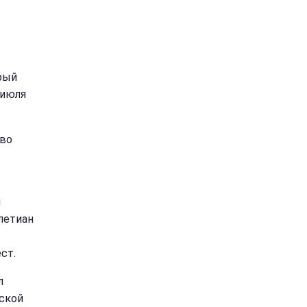
рый
 июля
 во
й
летиан
ст.
л
ской