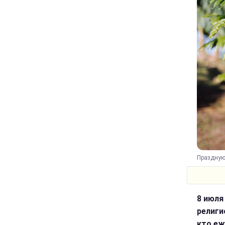
Празднующ
8 июля
религи
кто еж