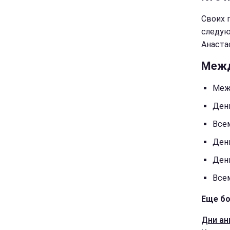
Своих 
следую
Анаста
Межд
Меж
Ден
Все
Ден
Ден
Все
Еще бо
Дни ан