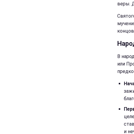
веры. 
Святог
мучени
концов
Наро
В наро
или Пр
предко
Нач
зажи
благ
Пер
целе
став
и не