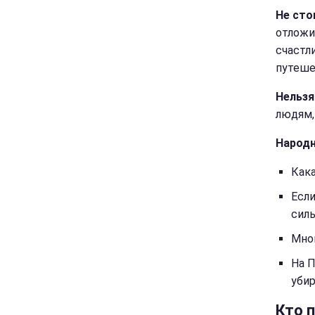
Не сто
отложи
счастл
путеше
Нельзя
людям,
Народ
Кака
Если
силь
Мног
На 
убир
Кто 