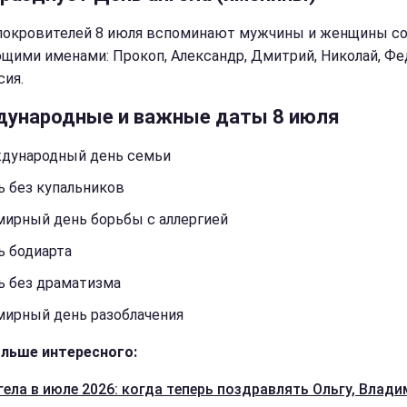
покровителей 8 июля вспоминают мужчины и женщины с
щими именами: Прокоп, Александр, Дмитрий, Николай, Фе
сия.
ународные и важные даты 8 июля
дународный день семьи
ь без купальников
мирный день борьбы с аллергией
ь бодиарта
ь без драматизма
мирный день разоблачения
льше интересного:
гела в июле 2026: когда теперь поздравлять Ольгу, Влади