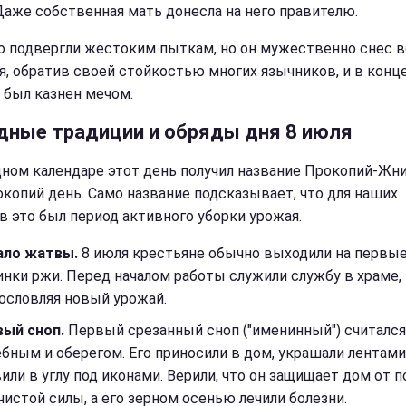
Даже собственная мать донесла на него правителю.
о подвергли жестоким пыткам, но он мужественно снес в
я, обратив своей стойкостью многих язычников, и в конц
 был казнен мечом.
дные традиции и обряды дня 8 июля
дном календаре этот день получил название Прокопий-Жн
окопий день. Само название подсказывает, что для наших
в это был период активного уборки урожая.
ало жатвы.
8 июля крестьяне обычно выходили на первы
нки ржи. Перед началом работы служили службу в храме,
ословляя новый урожай.
вый сноп.
Первый срезанный сноп ("именинный") считался
бным и оберегом. Его приносили в дом, украшали лентами
или в углу под иконами. Верили, что он защищает дом от 
чистой силы, а его зерном осенью лечили болезни.