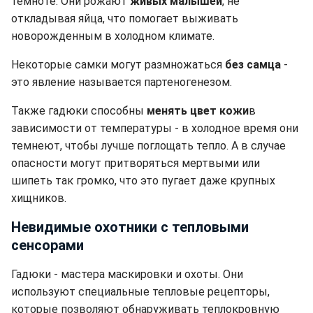
темноте. Они рожают
живых малышей
, не
откладывая яйца, что помогает выживать
новорожденным в холодном климате.
Некоторые самки могут размножаться
без самца
-
это явление называется партеногенезом.
Также гадюки способны
менять цвет кожи
в
зависимости от температуры - в холодное время они
темнеют, чтобы лучше поглощать тепло. А в случае
опасности могут притворяться мертвыми или
шипеть так громко, что это пугает даже крупных
хищников.
Невидимые охотники с тепловыми
сенсорами
Гадюки - мастера маскировки и охоты. Они
используют специальные тепловые рецепторы,
которые позволяют обнаруживать теплокровную