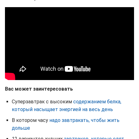
Вас может заинтересовать
Суперзавтрак с высоким
содержанием белка,
который насыщает энергией на весь день
В котором часу
надо завтракать, чтобы жить
дольше
12 вариантов худших
завтраков, которые едят