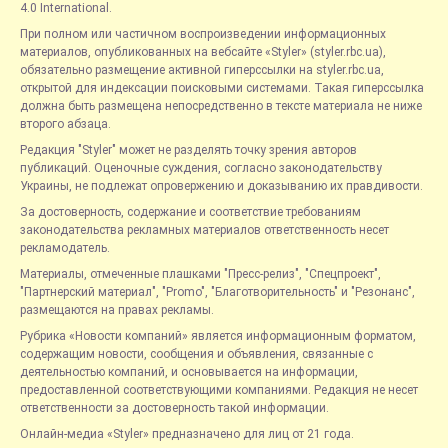
4.0 International.
При полном или частичном воспроизведении информационных
материалов, опубликованных на вебсайте «Styler» (styler.rbc.ua),
обязательно размещение активной гиперссылки на styler.rbc.ua,
открытой для индексации поисковыми системами. Такая гиперссылка
должна быть размещена непосредственно в тексте материала не ниже
второго абзаца.
Редакция "Styler" может не разделять точку зрения авторов
публикаций. Оценочные суждения, согласно законодательству
Украины, не подлежат опровержению и доказыванию их правдивости.
За достоверность, содержание и соответствие требованиям
законодательства рекламных материалов ответственность несет
рекламодатель.
Материалы, отмеченные плашками "Пресс-релиз", "Спецпроект",
"Партнерский материал", "Promo", "Благотворительность" и "Резонанс",
размещаются на правах рекламы.
Рубрика «Новости компаний» является информационным форматом,
содержащим новости, сообщения и объявления, связанные с
деятельностью компаний, и основывается на информации,
предоставленной соответствующими компаниями. Редакция не несет
ответственности за достоверность такой информации.
Онлайн-медиа «Styler» предназначено для лиц от 21 года.