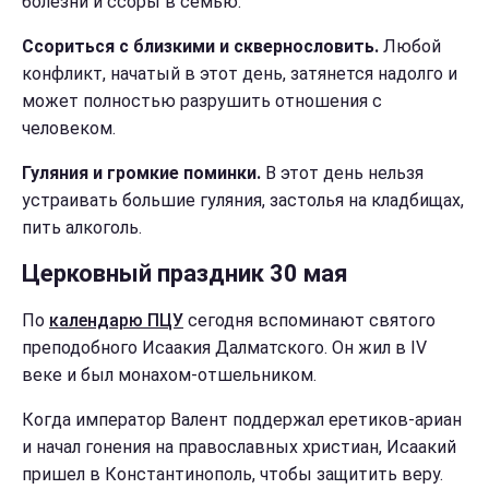
болезни и ссоры в семью.
Ссориться с близкими и сквернословить.
Любой
конфликт, начатый в этот день, затянется надолго и
может полностью разрушить отношения с
человеком.
Гуляния и громкие поминки.
В этот день нельзя
устраивать большие гуляния, застолья на кладбищах,
пить алкоголь.
Церковный праздник 30 мая
По
календарю ПЦУ
сегодня вспоминают святого
преподобного Исаакия Далматского. Он жил в IV
веке и был монахом-отшельником.
Когда император Валент поддержал еретиков-ариан
и начал гонения на православных христиан, Исаакий
пришел в Константинополь, чтобы защитить веру.