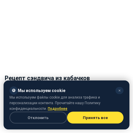
Рецепт сэндвича из кабачков
Ингредиенты:
🍪
Мы используем cookie
✕
Мы используем файлы cookie для анализа трафика и
кабачок - 1 шт.
персонализации контента. Прочитайте нашу Политику
конфиденциальности.
Подробнее
тертая моцарелла
Отклонить
Принять все
оливковое масло первого отжима