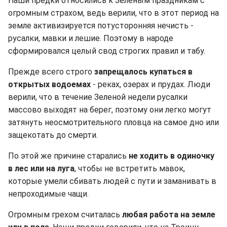
Наши предки относились к Зеленым праздникам с
огромным страхом, ведь верили, что в этот период на
земле активизируется потусторонняя нечисть -
русалки, мавки и лешие. Поэтому в народе
сформировался целый свод строгих правил и табу.
Прежде всего строго
запрещалось купаться в
открытых водоемах
- реках, озерах и прудах. Люди
верили, что в течение Зеленой недели русалки
массово выходят на берег, поэтому они легко могут
затянуть неосмотрительного пловца на самое дно или
защекотать до смерти.
По этой же причине старались
не ходить в одиночку
в лес или на луга
, чтобы не встретить мавок,
которые умели сбивать людей с пути и заманивать в
непроходимые чащи.
Огромным грехом считалась
любая работа на земле