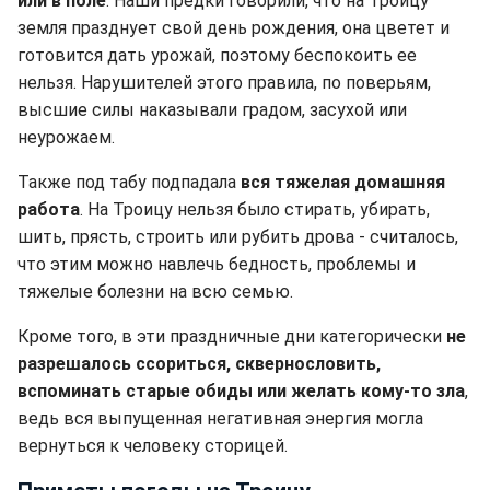
или в поле
. Наши предки говорили, что на Троицу
земля празднует свой день рождения, она цветет и
готовится дать урожай, поэтому беспокоить ее
нельзя. Нарушителей этого правила, по поверьям,
высшие силы наказывали градом, засухой или
неурожаем.
Также под табу подпадала
вся тяжелая домашняя
работа
. На Троицу нельзя было стирать, убирать,
шить, прясть, строить или рубить дрова - считалось,
что этим можно навлечь бедность, проблемы и
тяжелые болезни на всю семью.
Кроме того, в эти праздничные дни категорически
не
разрешалось ссориться, сквернословить,
вспоминать старые обиды или желать кому-то зла
,
ведь вся выпущенная негативная энергия могла
вернуться к человеку сторицей.