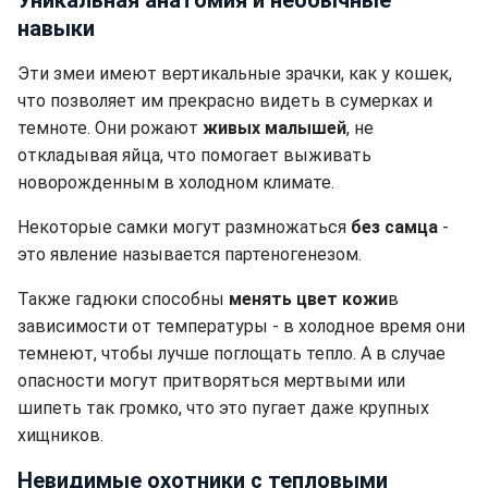
Уникальная анатомия и необычные
навыки
Эти змеи имеют вертикальные зрачки, как у кошек,
что позволяет им прекрасно видеть в сумерках и
темноте. Они рожают
живых малышей
, не
откладывая яйца, что помогает выживать
новорожденным в холодном климате.
Некоторые самки могут размножаться
без самца
-
это явление называется партеногенезом.
Также гадюки способны
менять цвет кожи
в
зависимости от температуры - в холодное время они
темнеют, чтобы лучше поглощать тепло. А в случае
опасности могут притворяться мертвыми или
шипеть так громко, что это пугает даже крупных
хищников.
Невидимые охотники с тепловыми