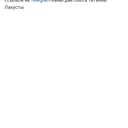
ссылкой на
Telegram
-канал диетолога Татьяны
Лакусты.