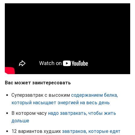
Вас может заинтересовать
Суперзавтрак с высоким
содержанием белка,
который насыщает энергией на весь день
В котором часу
надо завтракать, чтобы жить
дольше
12 вариантов худших
завтраков, которые едят