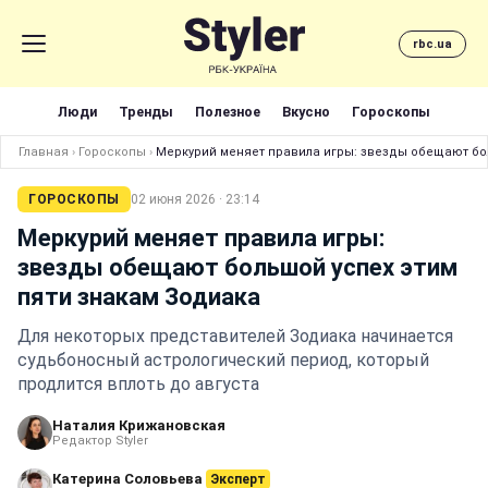
rbc.ua
Люди
Тренды
Полезное
Вкусно
Гороскопы
Главная
›
Гороскопы
›
Меркурий меняет правила игры: звезды обещают бо
ГОРОСКОПЫ
02 июня 2026 · 23:14
Меркурий меняет правила игры:
звезды обещают большой успех этим
пяти знакам Зодиака
Для некоторых представителей Зодиака начинается
судьбоносный астрологический период, который
продлится вплоть до августа
Наталия Крижановская
Редактор Styler
Катерина Соловьева
Эксперт