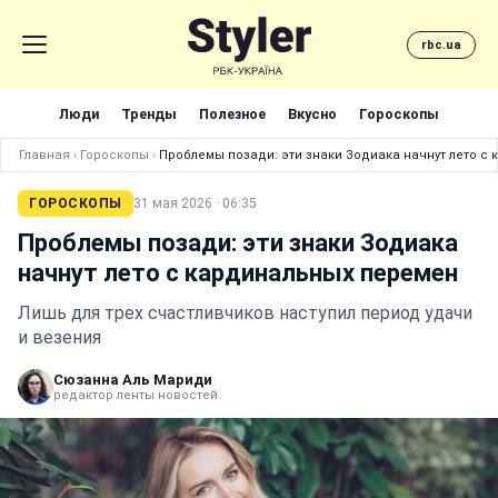
rbc.ua
Люди
Тренды
Полезное
Вкусно
Гороскопы
Главная
›
Гороскопы
›
Проблемы позади: эти знаки Зодиака начнут лето с
ГОРОСКОПЫ
31 мая 2026 · 06:35
Проблемы позади: эти знаки Зодиака
начнут лето с кардинальных перемен
Лишь для трех счастливчиков наступил период удачи
и везения
Сюзанна Аль Мариди
редактор ленты новостей