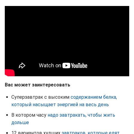
Вас может заинтересовать
Суперзавтрак с высоким
содержанием белка,
который насыщает энергией на весь день
В котором часу
надо завтракать, чтобы жить
дольше
12 вариантов худших
завтраков, которые едят