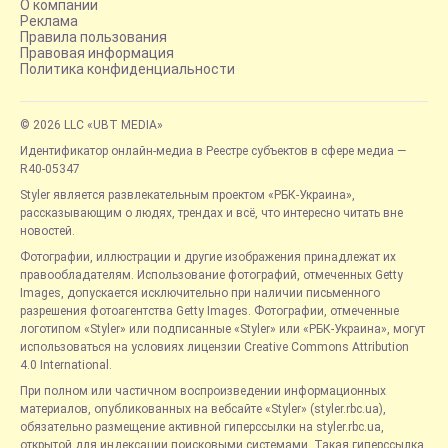
О компании
Реклама
Правила пользования
Правовая информация
Политика конфиденциальности
© 2026 LLC «UBT MEDIA»
Идентификатор онлайн-медиа в Реестре субъектов в сфере медиа —
R40-05347
Styler является развлекательным проектом «РБК-Украина»,
рассказывающим о людях, трендах и всё, что интересно читать вне
новостей.
Фотографии, иллюстрации и другие изображения принадлежат их
правообладателям. Использование фотографий, отмеченных Getty
Images, допускается исключительно при наличии письменного
разрешения фотоагентства Getty Images. Фотографии, отмеченные
логотипом «Styler» или подписанные «Styler» или «РБК-Украина», могут
использоваться на условиях лицензии Creative Commons Attribution
4.0 International.
При полном или частичном воспроизведении информационных
материалов, опубликованных на вебсайте «Styler» (styler.rbc.ua),
обязательно размещение активной гиперссылки на styler.rbc.ua,
открытой для индексации поисковыми системами. Такая гиперссылка