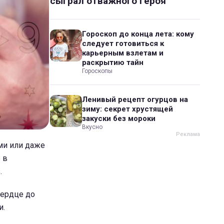
сыграл отважного героя
Гороскоп до конца лета: кому
следует готовиться к
карьерным взлетам и
раскрытию тайн
Гороскопы
Ленивый рецепт огурцов на
зиму: секрет хрустящей
закуски без мороки
Вкусно
ами или даже
 в
.
сердце до
и.