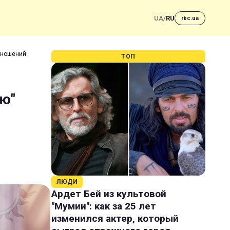
UA
/
RU
rbc.ua
отношений
ТОП
лю"
ЛЮДИ
Ардет Бей из культовой
"Мумии": как за 25 лет
изменился актер, который