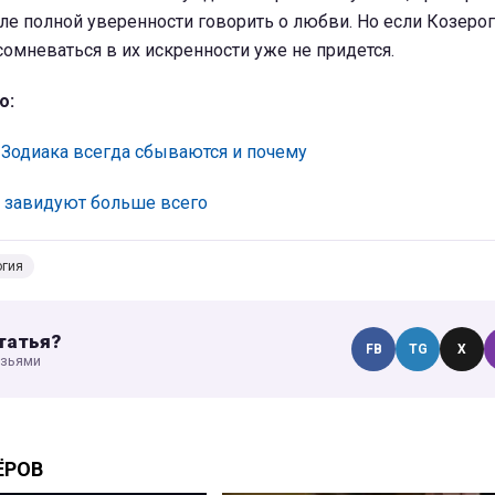
ле полной уверенности говорить о любви. Но если Козерог
 сомневаться в их искренности уже не придется.
о:
 Зодиака всегда сбываются и почему
у завидуют больше всего
огия
татья?
FB
TG
X
узьями