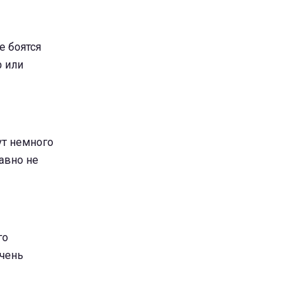
е боятся
р или
ут немного
равно не
го
очень