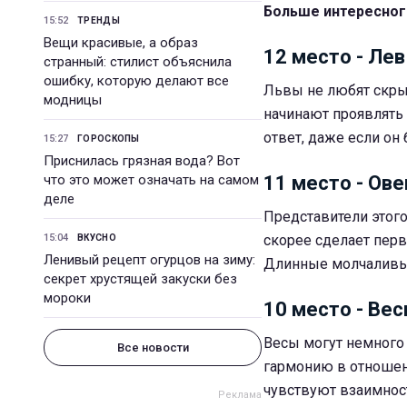
Больше интересног
15:52
ТРЕНДЫ
Вещи красивые, а образ
12 место - Лев
странный: стилист объяснила
ошибку, которую делают все
Львы не любят скрыв
модницы
начинают проявлять 
ответ, даже если он 
15:27
ГОРОСКОПЫ
Приснилась грязная вода? Вот
что это может означать на самом
11 место - Ове
деле
Представители этого
15:04
скорее сделает перв
ВКУСНО
Ленивый рецепт огурцов на зиму:
Длинные молчаливые
секрет хрустящей закуски без
мороки
10 место - Ве
Весы могут немного 
Все новости
гармонию в отношен
чувствуют взаимнос