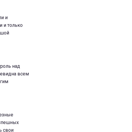
ли и
и и только
ьшой
роль над
чевидна всем
угим
ьезные
оспешных
ь свои