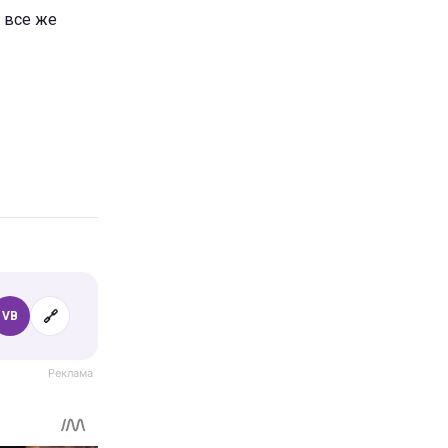
 все же
🔗
VB