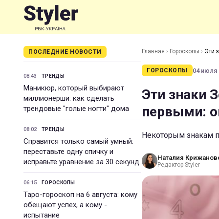
Главная
›
Гороскопы
›
Эти 
ПОСЛЕДНИЕ НОВОСТИ
04 июля 
ГОРОСКОПЫ
08:43
ТРЕНДЫ
Маникюр, который выбирают
Эти знаки 
миллионерши: как сделать
первыми: о
трендовые "голые ногти" дома
08:02
ТРЕНДЫ
Некоторым знакам п
Справится только самый умный:
переставьте одну спичку и
Наталия Крижанов
исправьте уравнение за 30 секунд
Редактор Styler
06:15
ГОРОСКОПЫ
Таро-гороскоп на 6 августа: кому
обещают успех, а кому -
испытание