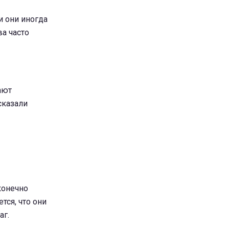
и они иногда
а часто
ают
сказали
конечно
тся, что они
аг.