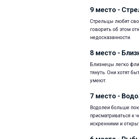
9 место - Стр
Стрельцы любят своб
говорить об этом от
недосказанности.
8 место - Бли
Близнецы легко фли
тянуть. Они хотят бы
умеют.
7 место - Вод
Водолеи больше пок
присматриваться к ч
искренними и откры