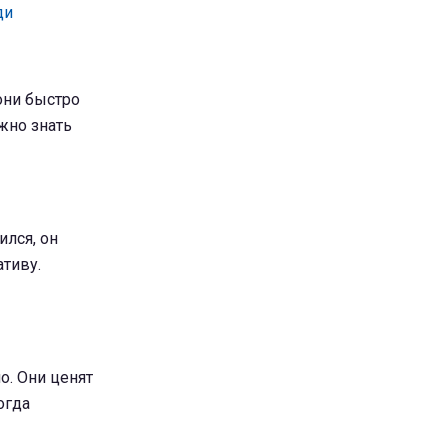
ди
они быстро
жно знать
ился, он
ативу.
о. Они ценят
огда