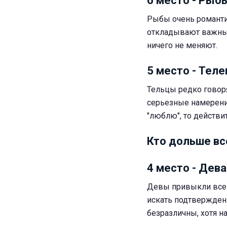
6 место - Рыб
Рыбы очень романти
откладывают важный 
ничего не меняют.
5 место - Теле
Тельцы редко говоря
серьезные намерения
"люблю", то действи
Кто дольше вс
4 место - Дева
Девы привыкли все 
искать подтверждени
безразличны, хотя н