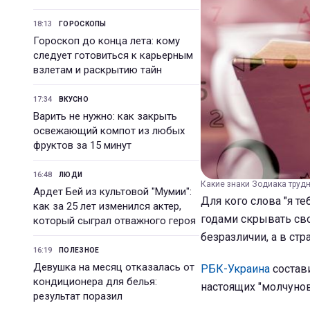
18:13
ГОРОСКОПЫ
Гороскоп до конца лета: кому
следует готовиться к карьерным
взлетам и раскрытию тайн
17:34
ВКУСНО
Варить не нужно: как закрыть
освежающий компот из любых
фруктов за 15 минут
16:48
ЛЮДИ
Какие знаки Зодиака трудн
Ардет Бей из культовой "Мумии":
Для кого слова "я т
как за 25 лет изменился актер,
годами скрывать свои
который сыграл отважного героя
безразличии, а в ст
16:19
ПОЛЕЗНОЕ
Девушка на месяц отказалась от
РБК-Украина
состави
кондиционера для белья:
настоящих "молчунов
результат поразил