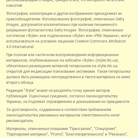
рассказывающим о людях, трендах и всё, что интересно читать вне
новостей.
Фотографии, иллюстрации и другие изображения принадлежат их
правообладателям. Использование фотографий, отмеченных Getty
Images, допускается исключительно при наличии письменного
разрешения фотоагентства Getty Images. Фотографии, отмеченные
логотипом «Styler» или подписанные «Styler» или «РБК-Украина», могут
использоваться на условиях лицензии Creative Commons Attribution
4.0 International.
При полном или частичном воспроизведении информационных
материалов, опубликованных на вебсайте «Styler» (styler.rbc.ua),
обязательно размещение активной гиперссылки на styler.rbc.ua,
открытой для индексации поисковыми системами. Такая гиперссылка
должна быть размещена непосредственно в тексте материала не ниже
второго абзаца.
Редакция "Styler" может не разделять точку зрения авторов
публикаций. Оценочные суждения, согласно законодательству
Украины, не подлежат опровержению и доказыванию их правдивости.
За достоверность, содержание и соответствие требованиям
законодательства рекламных материалов ответственность несет
рекламодатель.
Материалы, отмеченные плашками "Пресс-релиз", "Спецпроект",
"Партнерский материал", "Promo", "Благотворительность" и "Резонанс",