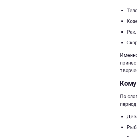
Теле
Козе
Рак,
Скор
Именно
принес
творче
Кому
По сло
период
Дев
Рыб