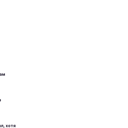
кам
з
л, хотя