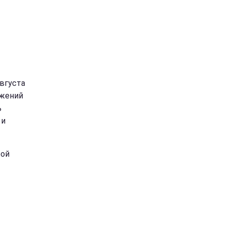
августа
ожений
ь
 и
той