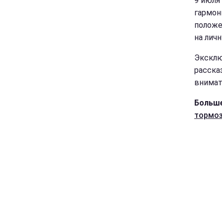
9 июля
гармон
положе
на лич
Эксклю
расска
внимат
Больше
тормоз