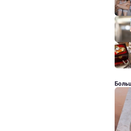
Больш