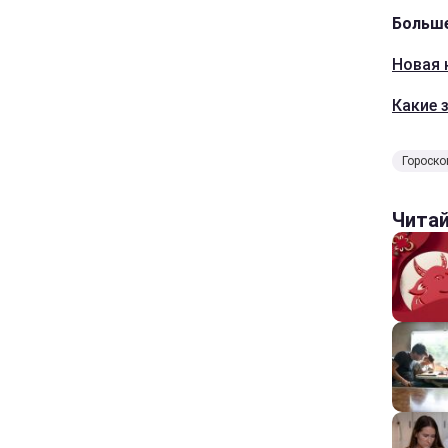
Больше
Новая 
Какие 
Гороско
Чита