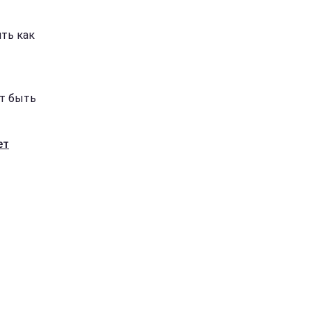
ть как
ит быть
ет