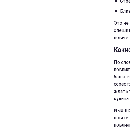
Стр
Бли
Это не 
спешит
новые 
Каки
По сло
повлия
банков
хореог
ждать 
кулина
Именно
новые 
повлия