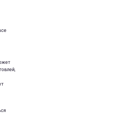
все
может
говлей,
ут
ься