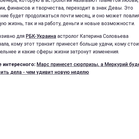
 Венера, которую в астрологии называют планетой любви,
ии, финансов и творчества, переходит в знак Девы. Это
ние будет продолжаться почти месяц, и оно может повлия
ную жизнь, так и на работу, деньги и новые возможности.
зивно для
РБК-Украина
астролог Катерина Соловьева
зала, кому этот транзит принесет больше удачи, кому сто
ельнее и какие сферы жизни затронут изменения.
 интересного:
Марс принесет сюрпризы, а Меркурий буд
ить дела - чем удивит новую неделю