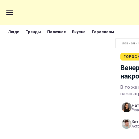
Люди
Тренды
Полезное
Вкусно
Гороскопы
Главная
›
ГОРОС
Венер
накро
В то же
важных 
Нат
Реда
Кат
Аст