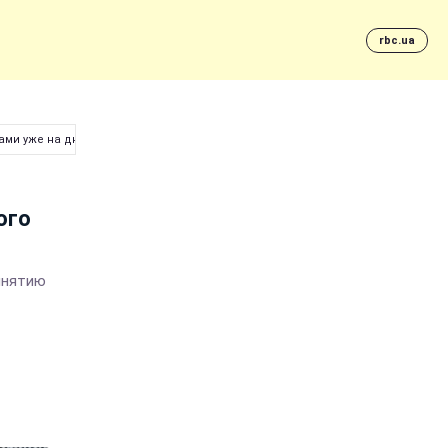
rbc.ua
ами уже на днях
ого
инятию