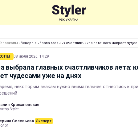
Гороскопы
›
Венера выбрала главных счастливчиков лета: кого накроет чудес
КОПЫ
08 июля 2026, 14:29
а выбрала главных счастливчиков лета: к
ет чудесами уже на днях
 время, некоторым знакам нужно внимательнее отнестись к пр
решений
алия Крижановская
ктор Styler
ерина Соловьева
Эксперт
ролог