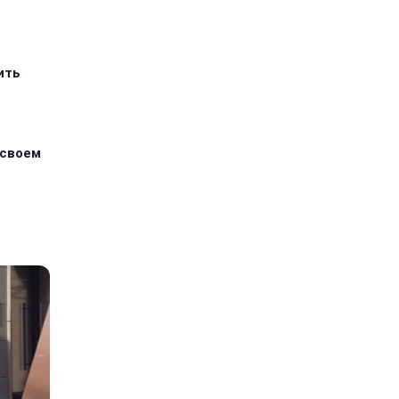
ить
 своем