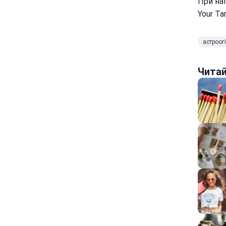
При на
Your Ta
астроог
Чита