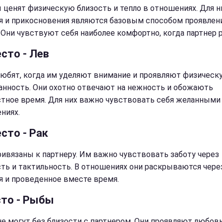
 ценят физическую близость и тепло в отношениях. Для н
я и прикосновения являются базовым способом проявлен
 Они чувствуют себя наиболее комфортно, когда партнер 
сто - Лев
юбят, когда им уделяют внимание и проявляют физическ
анность. Они охотно отвечают на нежность и обожають
тное время. Для них важно чувствовать себя желанными
ниях.
сто - Рак
ривязаны к партнеру. Им важно чувствовать заботу через
ть и тактильность. В отношениях они раскрываются через
я и проведенное вместе время.
сто - Рыбы
е могут без близости с партнером. Они проявляют любовь