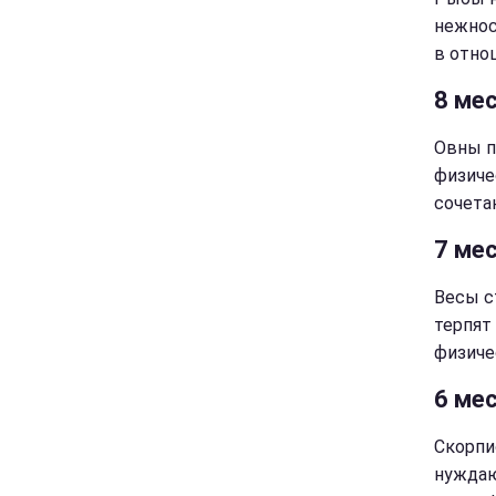
нежнос
в отно
8 мес
Овны п
физиче
сочета
7 ме
Весы с
терпят
физиче
6 мес
Скорпи
нуждаю