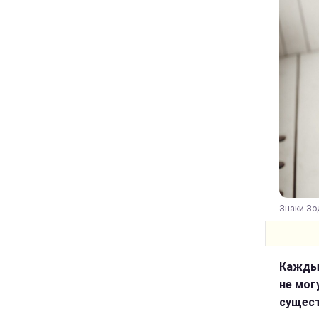
Знаки Зод
Каждый
не мог
сущест