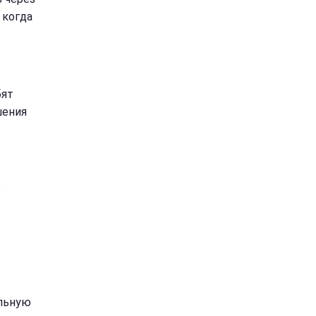
 когда
бят
шения
е
альную