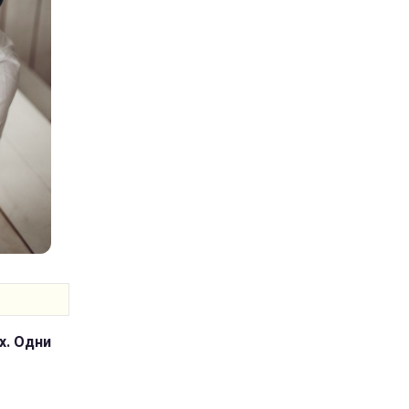
)
х. Одни