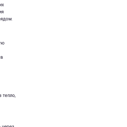
их
ия
рядом.
ую
 в
 тепло,
 через