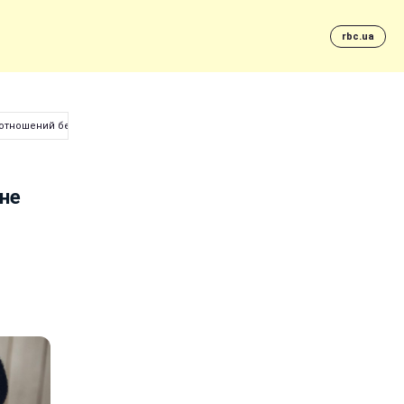
rbc.ua
 отношений без свободы
не