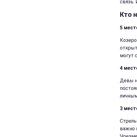
связь.
Кто 
5 мест
Козеро
открыт
могут 
4 мест
Девы н
постоя
личным
3 мест
Стрель
важно 
Чрезме