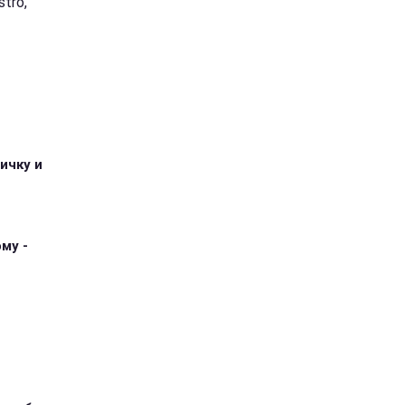
tro,
ичку и
му -