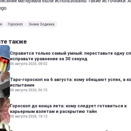
писании материала были использованы такие источники: As
ngo.
ія
Гороскоп
Знаки Зодиака
йте также
Справится только самый умный: переставьте одну сп
исправьте уравнение за 30 секунд
06 августа 2026, 08:02
Таро-гороскоп на 6 августа: кому обещают успех, а ко
испытание
06 августа 2026, 06:15
Гороскоп до конца лета: кому следует готовиться к
карьерным взлетам и раскрытию тайн
05 августа 2026, 18:13