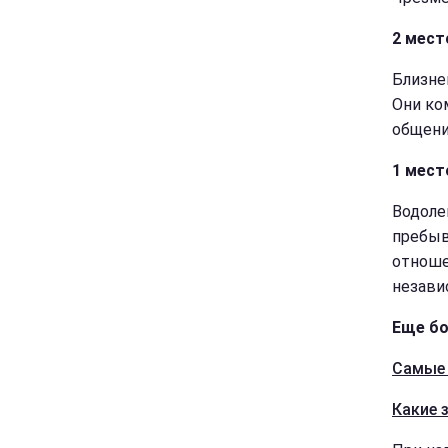
2 мест
Близне
Они ко
общени
1 мест
Водоле
пребыв
отноше
незави
Еще бо
Самые 
Какие 