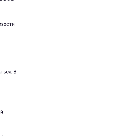
зости.
ться. В
ий