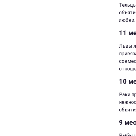
Тельцы
объяти
любви.
11 ме
Львы л
привяз
совмес
отноше
10 ме
Раки п
нежнос
объяти
9 ме
Рыбы н