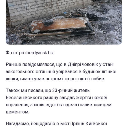
Фото: pro.berdyansk.biz
Раніше повідомлялося, що в Дніпрі чоловік у стані
алкогольного сп'яніння увірвався в будинок літньої
жінки, влаштував погром і жорстоко її побив.
Також ми писали, що 33-річний житель
Веселинівського району завдав жертві ножові
поранення, а після відніс в підвал і залив живцем
цементом.
Нагадаємо, нещодавно в місті Ірпінь Київської