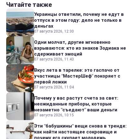
Читайте также
Украинцы ответили, почему не едут в
отпуск в этом году: дело не только в
деньгах
07 августа 2026, 12:30
Одни молчат, другие мгновенно
взрываются: кто из знаков Зодиака не
сдерживает эмоций
07 августа 2026, 11:43
Вкус лета в тарелке: это гаспачо от
участницы "МастерШеф" покоряет с
первой ложки
07 августа 2026, 11:04
Почему у вас растут счета за свет:
неожиданные приборы, которые
незаметно "съедают" ваши деньги
07 августа 2026, 10:15
Эти "бабушкины" вещи снова в тренде:
как найти настоящее сокровище и
почему его скупает молодежь