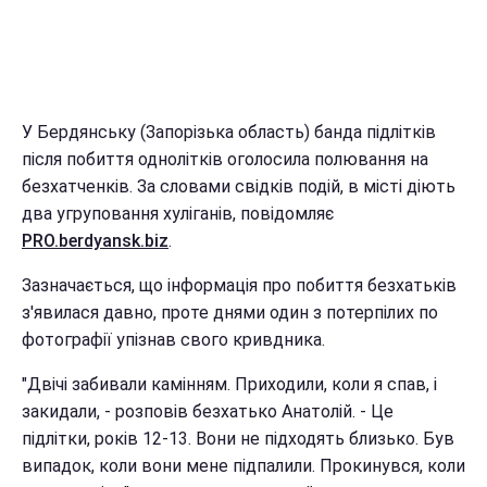
У Бердянську (Запорізька область) банда підлітків
після побиття однолітків оголосила полювання на
безхатченків. За словами свідків подій, в місті діють
два угруповання хуліганів, повідомляє
PRO.berdyansk.biz
.
Зазначається, що інформація про побиття безхатьків
з'явилася давно, проте днями один з потерпілих по
фотографії упізнав свого кривдника.
"Двічі забивали камінням. Приходили, коли я спав, і
закидали, - розповів безхатько Анатолій. - Це
підлітки, років 12-13. Вони не підходять близько. Був
випадок, коли вони мене підпалили. Прокинувся, коли