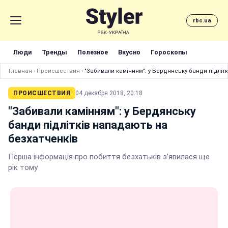
rbc.ua
Люди
Тренды
Полезное
Вкусно
Гороскопы
Главная
›
Происшествия
›
"Забивали камінням": у Бердянську банди підліт
ПРОИСШЕСТВИЯ
04 декабря 2018, 20:18
"Забивали камінням": у Бердянську
банди підлітків нападають на
безхатченків
Перша інформація про побиття безхатьків з'явилася ще
рік тому