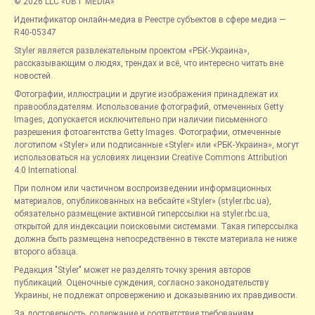
© 2026 LLC «UBT MEDIA»
Идентификатор онлайн-медиа в Реестре субъектов в сфере медиа —
R40-05347
Styler является развлекательным проектом «РБК-Украина»,
рассказывающим о людях, трендах и всё, что интересно читать вне
новостей.
Фотографии, иллюстрации и другие изображения принадлежат их
правообладателям. Использование фотографий, отмеченных Getty
Images, допускается исключительно при наличии письменного
разрешения фотоагентства Getty Images. Фотографии, отмеченные
логотипом «Styler» или подписанные «Styler» или «РБК-Украина», могут
использоваться на условиях лицензии Creative Commons Attribution
4.0 International.
При полном или частичном воспроизведении информационных
материалов, опубликованных на вебсайте «Styler» (styler.rbc.ua),
обязательно размещение активной гиперссылки на styler.rbc.ua,
открытой для индексации поисковыми системами. Такая гиперссылка
должна быть размещена непосредственно в тексте материала не ниже
второго абзаца.
Редакция "Styler" может не разделять точку зрения авторов
публикаций. Оценочные суждения, согласно законодательству
Украины, не подлежат опровержению и доказыванию их правдивости.
За достоверность, содержание и соответствие требованиям