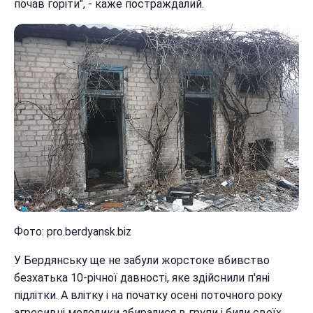
почав горіти", - каже постраждалий.
Фото: pro.berdyansk.biz
У Бердянську ще не забули жорстоке вбивство
безхатька 10-річної давності, яке здійснили п'яні
підлітки. А влітку і на початку осені поточного року
агресивні молодики збиралися в групи і били своїх